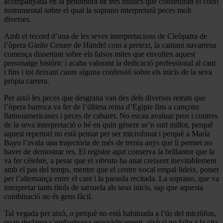
acompanyada en la penombra de tres músics que construiran el coixí
instrumental sobre el qual la soprano interpretarà peces molt
diverses.
Amb el record d’una de les seves interpretacions de Cleòpatra de
l’òpera
Giulio Cesare
de Händel com a pretext, la cantant navarresa
comença dissertant sobre els falsos mites que envolten aquest
personatge històric i acaba valorant la dedicació professional al cant
i fins i tot deixant caure alguna confessió sobre els inicis de la seva
pròpia carrera.
Per això les peces que desgrana van des dels diversos retrats que
l’òpera barroca va fer de l’última reina d’Egipte fins a cançons
llatinoamericanes i peces de cabaret. No escau avaluar pros i contres
de la seva interpretació o bé en quin gènere se’n surt millor, perquè
aquest repertori no està pensat per ser microfonat i perquè a María
Bayo l’avala una trajectòria de més de trenta anys que li permet no
haver de demostrar res. El registre agut conserva la brillantor que la
va fer cèlebre, a pesar que el
vibrato
ha anat creixent inevitablement
amb el pas del temps, mentre que el centre vocal empal·lideix, potser
per l’alternança entre el cant i la paraula recitada. La soprano, que va
interpretar tants títols de sarsuela als seus inicis, sap que aquesta
combinació no és gens fàcil.
Tal vegada per això, o perquè no està habituada a l’ús del micròfon,
quan declama s’embarbussa esporàdicament, això si no falta a la cita