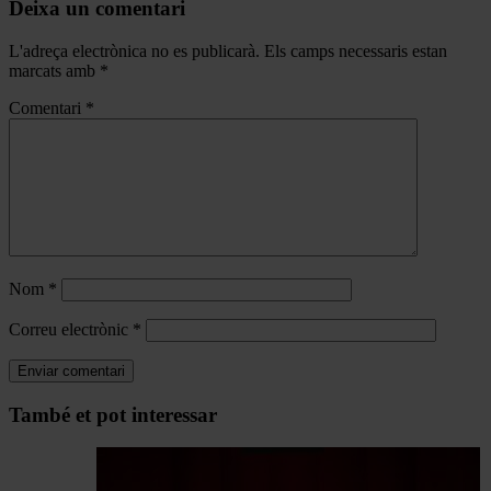
Deixa un comentari
L'adreça electrònica no es publicarà.
Els camps necessaris estan
marcats amb
*
Comentari
*
Nom
*
Correu electrònic
*
Navegar
També et pot interessar
per
les