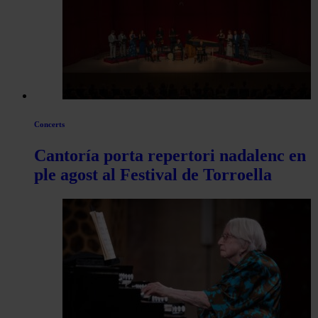
articles
de
Actualitat
Concerts
Cantoría porta repertori nadalenc en
ple agost al Festival de Torroella