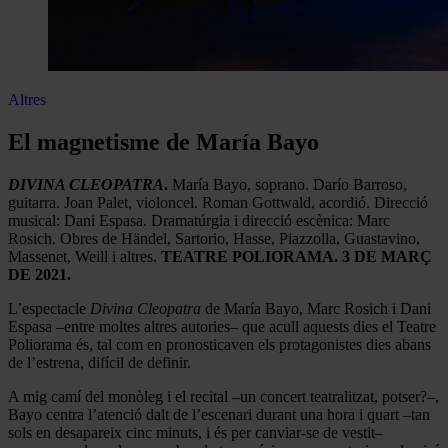
Altres
El magnetisme de María Bayo
DIVINA CLEOPATRA
.
María Bayo, soprano. Darío Barroso,
guitarra. Joan Palet, violoncel. Roman Gottwald, acordió. Direcció
musical: Dani Espasa. Dramatúrgia i direcció escènica: Marc
Rosich. Obres de Händel, Sartorio, Hasse, Piazzolla, Guastavino,
Massenet, Weill i altres.
TEATRE POLIORAMA. 3 DE MARÇ
DE 2021.
L’espectacle
Divina Cleopatra
de María Bayo, Marc Rosich i Dani
Espasa –entre moltes altres autories– que acull aquests dies el Teatre
Poliorama és, tal com en pronosticaven els protagonistes dies abans
de l’estrena, difícil de definir.
A mig camí del monòleg i el recital –un concert teatralitzat, potser?–,
Bayo centra l’atenció dalt de l’escenari durant una hora i quart –tan
sols en desapareix cinc minuts, i és per canviar-se de vestit–