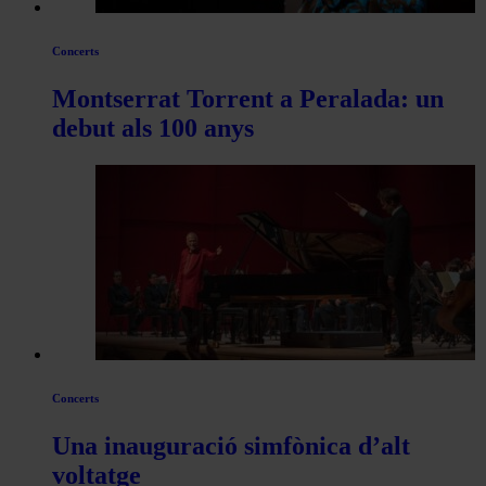
Concerts
Montserrat Torrent a Peralada: un
debut als 100 anys
Concerts
Una inauguració simfònica d’alt
voltatge