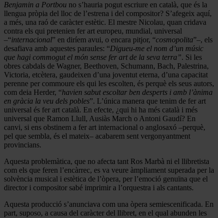
Benjamin a Portbou
no s’hauria pogut escriure en català, que és la
llengua pròpia del lloc de l’estrena i del compositor? S’afegeix aquí,
a més, una raó de caràcter estètic. El mestre Nicolau, quan cridava
contra els qui pretenien fer art europeu, mundial, universal
–“
internacional
” en diríem avui, o encara pitjor, “
cosmopolita
”–, els
desafiava amb aquestes paraules: “
Digueu-me el nom d’un músic
que hagi commogut el món sense fer art de la seva terra”
. Si les
obres cabdals de Wagner, Beethoven, Schumann, Bach, Palestrina,
Victoria, etcètera, gaudeixen d’una joventut eterna, d’una capacitat
perenne per commoure els qui les escolten, és perquè els seus autors,
com deia Herder, “
havien sabut escoltar ben desperts i amb l’ànima
en gràcia la veu dels pobles
”. L’única manera que tenim de fer art
universal és fer art català. En efecte, ¿qui hi ha més català i més
universal que Ramon Llull, Ausiàs March o Antoni Gaudí? En
canvi, si ens obstinem a fer art internacional o anglosaxó –perquè,
pel que sembla, és el mateix– acabarem sent vergonyantment
provincians.
Aquesta problemàtica, que no afecta tant Ros Marbà ni el llibretista
com els que feren l’encàrrec, es va veure àmpliament superada per la
solvència musical i estètica de l’òpera, per l’emoció genuïna que el
director i compositor sabé imprimir a l’orquestra i als cantants.
Aquesta producció s’anunciava com una òpera semiescenificada. En
part, suposo, a causa del caràcter del llibret, en el qual abunden les