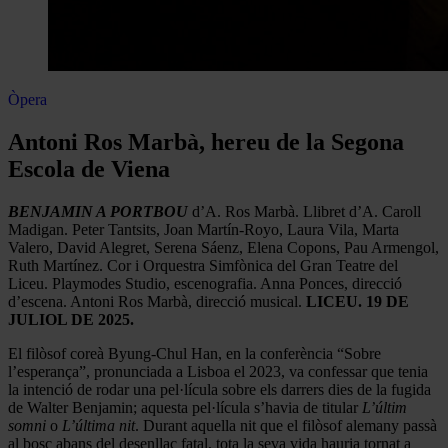
Òpera
Antoni Ros Marbà, hereu de la Segona
Escola de Viena
BENJAMIN A PORTBOU
d’A. Ros Marbà. Llibret d’A. Caroll
Madigan. Peter Tantsits, Joan Martín-Royo, Laura Vila, Marta
Valero, David Alegret, Serena Sáenz, Elena Copons, Pau Armengol,
Ruth Martínez. Cor i Orquestra Simfònica del Gran Teatre del
Liceu. Playmodes Studio, escenografia. Anna Ponces, direcció
d’escena. Antoni Ros Marbà, direcció musical.
LICEU. 19 DE
JULIOL DE 2025.
El filòsof coreà Byung-Chul Han, en la conferència “Sobre
l’esperança”, pronunciada a Lisboa el 2023, va confessar que tenia
la intenció de rodar una pel·lícula sobre els darrers dies de la fugida
de Walter Benjamin; aquesta pel·lícula s’havia de titular
L’últim
somni
o
L’última nit
. Durant aquella nit que el filòsof alemany passà
al bosc abans del desenllaç fatal, tota la seva vida hauria tornat a