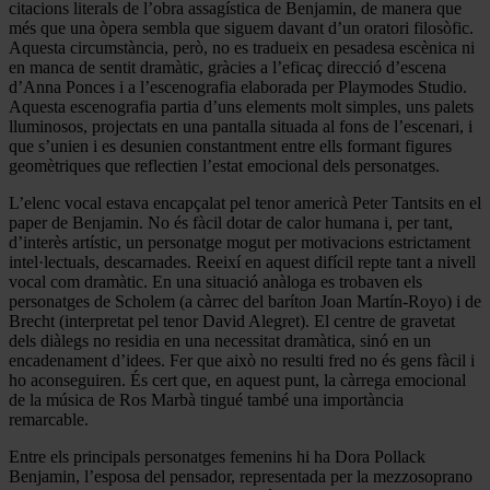
citacions literals de l’obra assagística de Benjamin, de manera que
més que una òpera sembla que siguem davant d’un oratori filosòfic.
Aquesta circumstància, però, no es tradueix en pesadesa escènica ni
en manca de sentit dramàtic, gràcies a l’eficaç direcció d’escena
d’Anna Ponces i a l’escenografia elaborada per Playmodes Studio.
Aquesta escenografia partia d’uns elements molt simples, uns palets
lluminosos, projectats en una pantalla situada al fons de l’escenari, i
que s’unien i es desunien constantment entre ells formant figures
geomètriques que reflectien l’estat emocional dels personatges.
L’elenc vocal estava encapçalat pel tenor americà Peter Tantsits en el
paper de Benjamin. No és fàcil dotar de calor humana i, per tant,
d’interès artístic, un personatge mogut per motivacions estrictament
intel·lectuals, descarnades. Reeixí en aquest difícil repte tant a nivell
vocal com dramàtic. En una situació anàloga es trobaven els
personatges de Scholem (a càrrec del baríton Joan Martín-Royo) i de
Brecht (interpretat pel tenor David Alegret). El centre de gravetat
dels diàlegs no residia en una necessitat dramàtica, sinó en un
encadenament d’idees. Fer que això no resulti fred no és gens fàcil i
ho aconseguiren. És cert que, en aquest punt, la càrrega emocional
de la música de Ros Marbà tingué també una importància
remarcable.
Entre els principals personatges femenins hi ha Dora Pollack
Benjamin, l’esposa del pensador, representada per la mezzosoprano