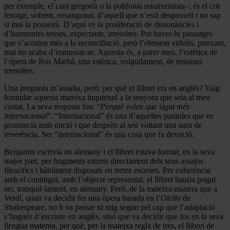
per exemple, el cant gregorià o la polifonia renaixentista–; és el crit
ferotge, sofrent, ensangonat, d’aquell que n’està desposseït i no sap
si mai la posseirà. D’aquí ve la proliferació de dissonàncies i
d’harmonies tenses, expectants, irresoltes. Pot haver-hi passatges
que s’acosten més a la reconciliació, però l’element vidriós, punxant,
mai no acaba d’esmussar-se. Aquesta és, a parer meu, l’estètica de
l’òpera de Ros Marbà, una estètica, volgudament, de tensions
irresoltes.
Una pregunta m’assalta, però: per què el llibret era en anglès? Vaig
formular aquesta mateixa inquietud a la senyora que seia al meu
costat. La seva resposta fou: “
Perquè volen que sigui més
internacional
”. “Internacional” és una d’aquelles paraules que es
pronuncia amb unció i que desprèn al seu voltant una aura de
reverència. Ser “internacional” és una cosa que fa devoció.
Benjamin escrivia en alemany i el llibret estava format, en la seva
major part, per fragments extrets directament dels seus assajos
filosòfics i hàbilment disposats en tretze escenes. Per coherència
amb el contingut, amb l’objecte representat, el llibret hauria pogut
ser, tranquil·lament, en alemany. Però, de la mateixa manera que a
Verdi, quan va decidir fer una òpera basada en l’
Otello
de
Shakespeare, no li va passar ni mig segon pel cap que l’adaptació
s’hagués d’escriure en anglès, sinó que va decidir que fos en la seva
llengua materna, per què, per la mateixa regla de tres, el llibret de