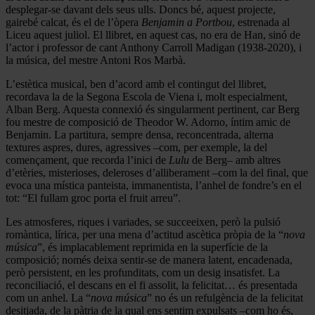
desplegar-se davant dels seus ulls. Doncs bé, aquest projecte,
gairebé calcat, és el de l’òpera
Benjamin a Portbou
, estrenada al
Liceu aquest juliol. El llibret, en aquest cas, no era de Han, sinó de
l’actor i professor de cant Anthony Carroll Madigan (1938-2020), i
la música, del mestre Antoni Ros Marbà.
L’estètica musical, ben d’acord amb el contingut del llibret,
recordava la de la Segona Escola de Viena i, molt especialment,
Alban Berg. Aquesta connexió és singularment pertinent, car Berg
fou mestre de composició de Theodor W. Adorno, íntim amic de
Benjamin. La partitura, sempre densa, reconcentrada, alterna
textures aspres, dures, agressives –com, per exemple, la del
començament, que recorda l’inici de
Lulu
de Berg– amb altres
d’etèries, misterioses, deleroses d’alliberament –com la del final, que
evoca una mística panteista, immanentista, l’anhel de fondre’s en el
tot: “El fullam groc porta el fruit arreu”.
Les atmosferes, riques i variades, se succeeixen, però la pulsió
romàntica, lírica, per una mena d’actitud ascètica pròpia de la “
nova
música
”, és implacablement reprimida en la superfície de la
composició; només deixa sentir-se de manera latent, encadenada,
però persistent, en les profunditats, com un desig insatisfet. La
reconciliació, el descans en el fi assolit, la felicitat… és presentada
com un anhel. La “
nova música
” no és un refulgència de la felicitat
desitjada, de la pàtria de la qual ens sentim expulsats –com ho és,