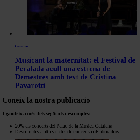
Concerts
Musicant la maternitat: el Festival de
Peralada acull una estrena de
Demestres amb text de Cristina
Pavarotti
Coneix la nostra publicació
I gaudeix a més dels següents descomptes:
20% als concerts del Palau de la Música Catalana
Descomptes a altres cicles de concerts col·laboradors