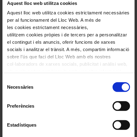
Aquest lloc web utilitza cookies
Aquest lloc web utilitza cookies estrictament necessàries
per al funcionament del Lloc Web. A més de
les cookies estrictament necessàries,
utilitzem cookies pròpies i de tercers per a personalitzar
Comparteix aquest article
el contingut i els anuncis, oferir funcions de xarxes
socials i analitzar el trànsit. A més, compartim informació
Compártelo en Facebook
sobre l'ús que faci del Lloc Web amb els nostres
Compártelo en Twitter
Compártelo per Email
col·laboradors de xarxes socials, publicitat i anàlisi web,
Compártelo per Whatsapp
els quals poden combinar-la amb una altra informació
que els hagi proporcionat o que hagin recopilat a través
Deixa un comentari
Selecció
de l'ús que hagi fet dels seus serveis. En el quadre
Necessàries
de
L'adreça electrònica no es publicarà.
Els camps necessaris estan
inferior pot “Permetre totes les cookies” o seleccionar el
consentiment
marcats amb
*
tipus de cookies que vol permetre i prémer sobre
Preferències
"Permetre la selecció". Si vol més informació visiti la
Comentari
*
nostra Política de Cookies
aquí
, a través de la qual podrà
deshabilitar o configurar les cookies en qualsevol
Estadístiques
moment.