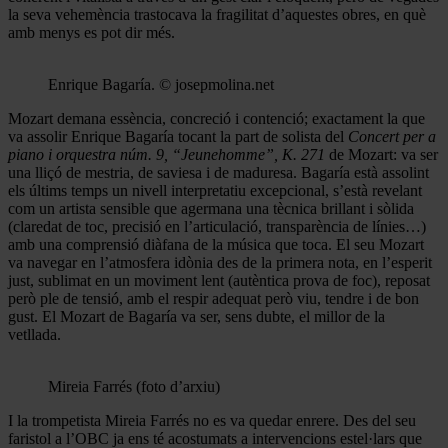
la seva vehemència trastocava la fragilitat d’aquestes obres, en què
amb menys es pot dir més.
Enrique Bagaría. © josepmolina.net
Mozart demana essència, concreció i contenció; exactament la que
va assolir Enrique Bagaría tocant la part de solista del
Concert per a
piano i orquestra núm. 9, “Jeunehomme”, K. 271
de Mozart: va ser
una lliçó de mestria, de saviesa i de maduresa. Bagaría està assolint
els últims temps un nivell interpretatiu excepcional, s’està revelant
com un artista sensible que agermana una tècnica brillant i sòlida
(claredat de toc, precisió en l’articulació, transparència de línies…)
amb una comprensió diàfana de la música que toca. El seu Mozart
va navegar en l’atmosfera idònia des de la primera nota, en l’esperit
just, sublimat en un moviment lent (autèntica prova de foc), reposat
però ple de tensió, amb el respir adequat però viu, tendre i de bon
gust. El Mozart de Bagaría va ser, sens dubte, el millor de la
vetllada.
Mireia Farrés (foto d’arxiu)
I la trompetista Mireia Farrés no es va quedar enrere. Des del seu
faristol a l’OBC ja ens té acostumats a intervencions estel·lars que