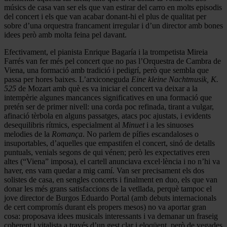
músics de casa van ser els que van estirar del carro en molts episodis
del concert i els que van acabar donant-hi el plus de qualitat per
sobre d’una orquestra francament irregular i d’un director amb bones
idees però amb molta feina pel davant.
Efectivament, el pianista Enrique Bagaría i la trompetista Mireia
Farrés van fer més pel concert que no pas l’Orquestra de Cambra de
Viena, una formació amb tradició i pedigrí, però que sembla que
passa per hores baixes. L’arxiconeguda
Eine kleine Nachtmusik, K.
525
de Mozart amb què es va iniciar el concert va deixar a la
intempèrie algunes mancances significatives en una formació que
pretén ser de primer nivell: una corda poc refinada, tirant a vulgar,
afinació tèrbola en alguns passatges, atacs poc ajustats, i evidents
desequilibris rítmics, especialment al
Minuet
i a les sinuoses
melodies de la
Romança
. No parlem de pífies escandaloses o
insuportables, d’aquelles que empastifen el concert, sinó de detalls
puntuals, venials segons de qui vénen; però les expectatives eren
altes (“Viena” imposa), el cartell anunciava excel·lència i no n’hi va
haver, ens vam quedar a mig camí. Van ser precisament els dos
solistes de casa, en sengles concerts i finalment en duo, els que van
donar les més grans satisfaccions de la vetllada, perquè tampoc el
jove director de Burgos Eduardo Portal (amb debuts internacionals
de cert compromís durant els propers mesos) no va aportar gran
cosa: proposava idees musicals interessants i va demanar un fraseig
coherent i vitalista a través d’un gest clar i eloqüent, però de vegades