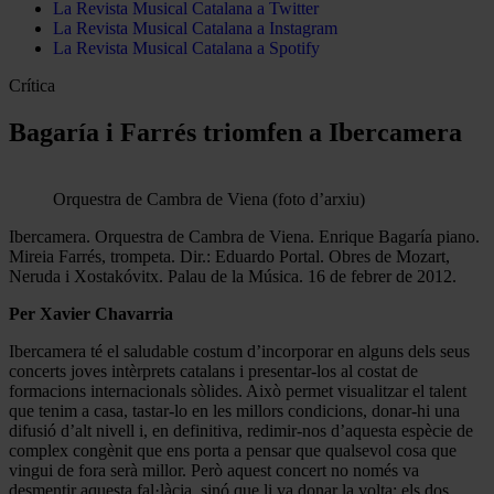
La Revista Musical Catalana a Twitter
La Revista Musical Catalana a Instagram
La Revista Musical Catalana a Spotify
Crítica
Bagaría i Farrés triomfen a Ibercamera
Orquestra de Cambra de Viena (foto d’arxiu)
Ibercamera. Orquestra de Cambra de Viena. Enrique Bagaría piano.
Mireia Farrés, trompeta. Dir.: Eduardo Portal. Obres de Mozart,
Neruda i Xostakóvitx. Palau de la Música. 16 de febrer de 2012.
Per Xavier Chavarria
Ibercamera té el saludable costum d’incorporar en alguns dels seus
concerts joves intèrprets catalans i presentar-los al costat de
formacions internacionals sòlides. Això permet visualitzar el talent
que tenim a casa, tastar-lo en les millors condicions, donar-hi una
difusió d’alt nivell i, en definitiva, redimir-nos d’aquesta espècie de
complex congènit que ens porta a pensar que qualsevol cosa que
vingui de fora serà millor. Però aquest concert no només va
desmentir aquesta fal·làcia, sinó que li va donar la volta: els dos