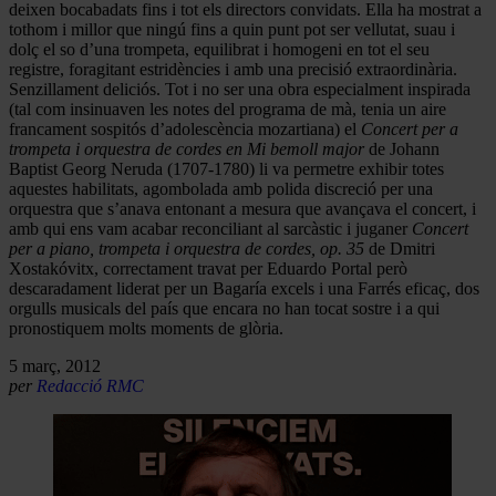
deixen bocabadats fins i tot els directors convidats. Ella ha mostrat a
tothom i millor que ningú fins a quin punt pot ser vellutat, suau i
dolç el so d’una trompeta, equilibrat i homogeni en tot el seu
registre, foragitant estridències i amb una precisió extraordinària.
Senzillament deliciós. Tot i no ser una obra especialment inspirada
(tal com insinuaven les notes del programa de mà, tenia un aire
francament sospitós d’adolescència mozartiana) el
Concert per a
trompeta i orquestra de cordes en Mi bemoll major
de Johann
Baptist Georg Neruda (1707-1780) li va permetre exhibir totes
aquestes habilitats, agombolada amb polida discreció per una
orquestra que s’anava entonant a mesura que avançava el concert, i
amb qui ens vam acabar reconciliant al sarcàstic i juganer
Concert
per a piano, trompeta i orquestra de cordes, op. 35
de Dmitri
Xostakóvitx, correctament travat per Eduardo Portal però
descaradament liderat per un Bagaría excels i una Farrés eficaç, dos
orgulls musicals del país que encara no han tocat sostre i a qui
pronostiquem molts moments de glòria.
5 març, 2012
per
Redacció RMC