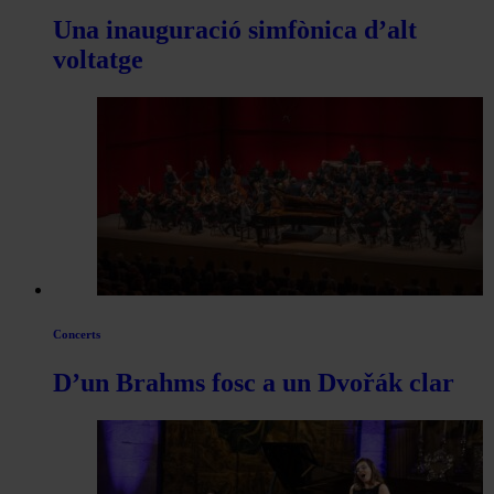
Una inauguració simfònica d’alt
voltatge
Concerts
D’un Brahms fosc a un Dvořák clar