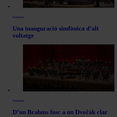
Concerts
Una inauguració simfònica d’alt
voltatge
Concerts
D’un Brahms fosc a un Dvořák clar