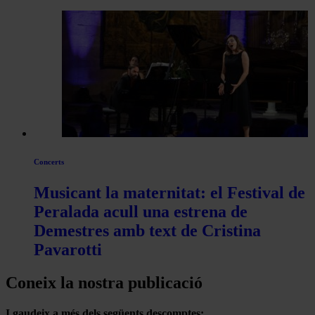
Concerts
Musicant la maternitat: el Festival de
Peralada acull una estrena de
Demestres amb text de Cristina
Pavarotti
Coneix la nostra publicació
I gaudeix a més dels següents descomptes: