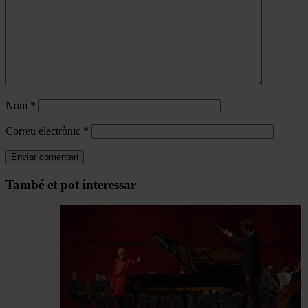
Nom
*
Correu electrònic
*
Navegar
També et pot interessar
per
les
articles
de
Actualitat