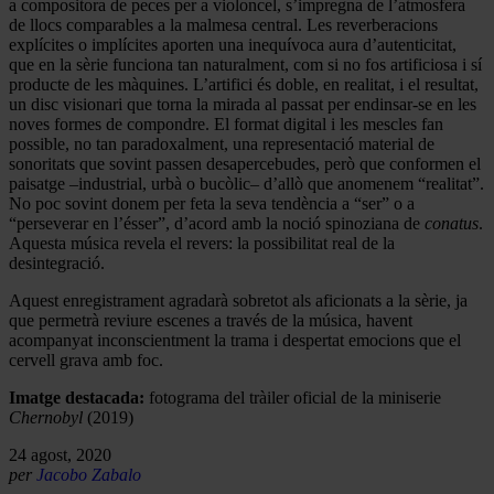
a compositora de peces per a violoncel, s’impregna de l’atmosfera
de llocs comparables a la malmesa central. Les reverberacions
explícites o implícites aporten una inequívoca aura d’autenticitat,
que en la sèrie funciona tan naturalment, com si no fos artificiosa i sí
producte de les màquines. L’artifici és doble, en realitat, i el resultat,
un disc visionari que torna la mirada al passat per endinsar-se en les
noves formes de compondre. El format digital i les mescles fan
possible, no tan paradoxalment, una representació material de
sonoritats que sovint passen desapercebudes, però que conformen el
paisatge –industrial, urbà o bucòlic– d’allò que anomenem “realitat”.
No poc sovint donem per feta la seva tendència a “ser” o a
“perseverar en l’ésser”, d’acord amb la noció spinoziana de
conatus
.
Aquesta música revela el revers: la possibilitat real de la
desintegració.
Aquest enregistrament agradarà sobretot als aficionats a la sèrie, ja
que permetrà reviure escenes a través de la música, havent
acompanyat inconscientment la trama i despertat emocions que el
cervell grava amb foc.
Imatge destacada:
fotograma del tràiler oficial de la miniserie
Chernobyl
(2019)
24 agost, 2020
per
Jacobo Zabalo