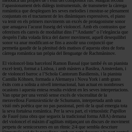
melòdica tan pròpies de l’estil del compositor rus. Malgrat recollir
l’apassionament dels diàlegs instrumentals, de transmetre la càrrega
romàntica que despleguen les seves melodies i mostrar-se plenament
conjuntats en el tractament de les dinàmiques expressives, el piano
va tenir en els primers moviments un excés de protagonisme sonor
que amagava l’acurat fraseig del violoncel. Amb els contrastos que
ofereixen els canvis de modalitat dins l’“Andante” o l’elegància que
desprèn l’alta volada lírica del darrer moviment, aquell desequilibri
sonor va anar modificant-se fins a assolir una conjunció que
permetia gaudir de la plenitud dels matisos d’aquesta obra de forta
càrrega romàntica tan pròpia del llenguatge de Rachmàninov.
El violoncel·lista barceloní Ramon Bassal (que també és un pianista
excel·lent), format a Lisboa, i amb màsters a Basilea, Amsterdam, i
de violoncel barroc a l’Schola Cantorum Basiliensis, i la pianista
Camilla Köhnen, formada a Alemanya i Nova York i amb grans
èxits com a solista a nivell internacional, han actuat en nombroses
ocasions i aquesta entesa resulta evident en les seves interpretacions.
Van optar per una versió sense excés de visceralitat de la
meravellosa
Fantasiestücke
de Schumann, interpretada amb una
visió més poètica que no pas passional, però de la qual emergia tota
la seva fortalesa romàntica. Per la seva part, el virtuosístic
Papillon
de Fauré (una obra que segueix la tradicional forma ABA) demana
del violoncel el màxim d’agilitats mitjançant un discurs de moviment
perpetu de semicorxeres en un rítmic 2/4 que sembla descriure