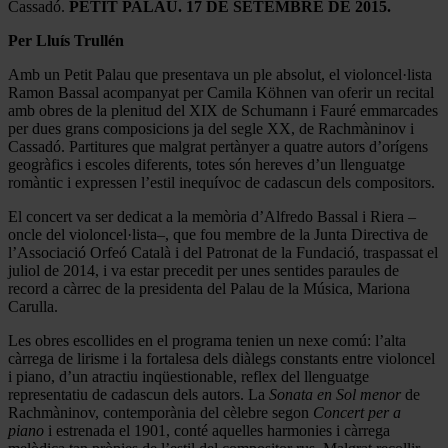
Cassadó.
PETIT PALAU. 17 DE SETEMBRE DE 2015.
Per Lluís Trullén
Amb un Petit Palau que presentava un ple absolut, el violoncel·lista
Ramon Bassal acompanyat per Camila Köhnen van oferir un recital
amb obres de la plenitud del XIX de Schumann i Fauré emmarcades
per dues grans composicions ja del segle XX, de Rachmàninov i
Cassadó. Partitures que malgrat pertànyer a quatre autors d’orígens
geogràfics i escoles diferents, totes són hereves d’un llenguatge
romàntic i expressen l’estil inequívoc de cadascun dels compositors.
El concert va ser dedicat a la memòria d’Alfredo Bassal i Riera –
oncle del violoncel·lista–, que fou membre de la Junta Directiva de
l’Associació Orfeó Català i del Patronat de la Fundació, traspassat el
juliol de 2014, i va estar precedit per unes sentides paraules de
record a càrrec de la presidenta del Palau de la Música, Mariona
Carulla.
Les obres escollides en el programa tenien un nexe comú: l’alta
càrrega de lirisme i la fortalesa dels diàlegs constants entre violoncel
i piano, d’un atractiu inqüestionable, reflex del llenguatge
representatiu de cadascun dels autors. La
Sonata en Sol menor
de
Rachmàninov, contemporània del cèlebre segon
Concert per a
piano
i estrenada el 1901, conté aquelles harmonies i càrrega