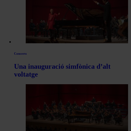
articles
de
Actualitat
Concerts
Una inauguració simfònica d’alt
voltatge