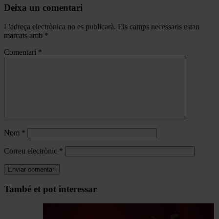
Deixa un comentari
L'adreça electrònica no es publicarà.
Els camps necessaris estan
marcats amb
*
Comentari
*
Nom
*
Correu electrònic
*
Navegar
També et pot interessar
per
les