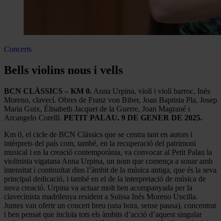
Concerts
Bells violins nous i vells
BCN CLÀSSICS – KM 0.
Anna Urpina, violí i violí barroc. Inés
Moreno, clavecí. Obres de Franz von Biber, Joan Baptista Pla, Josep
Maria Guix, Élisabeth Jacquet de la Guerre, Joan Magrané i
Arcangelo Corelli.
PETIT PALAU. 9 DE GENER DE 2025.
Km 0, el cicle de BCN Clàssics que se centra tant en autors i
intèrprets del país com, també, en la recuperació del patrimoni
musical i en la creació contemporània, va convocar al Petit Palau la
violinista vigatana Anna Urpina, un nom que comença a sonar amb
intensitat i continuïtat dins l’àmbit de la música antiga, que és la seva
principal dedicació, i també en el de la interpretació de música de
nova creació. Urpina va actuar molt ben acompanyada per la
clavecinista madrilenya resident a Suïssa Inés Moreno Uncilla.
Juntes van oferir un concert breu (una hora, sense pausa), concentrat
i ben pensat que incloïa tots els àmbits d’acció d’aquest singular