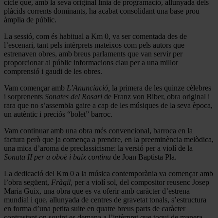
cicle que, amb la seva original línia de programació, allunyada dels
plàcids corrents dominants, ha acabat consolidant una base prou
àmplia de públic.
La sessió, com és habitual a Km 0, va ser comentada des de
l’escenari, tant pels intèrprets mateixos com pels autors que
estrenaven obres, amb breus parlaments que van servir per
proporcionar al públic informacions clau per a una millor
comprensió i gaudi de les obres.
Vam començar amb
L’Anunciació,
la primera de les quinze cèlebres
i sorprenents
Sonates del Rosari
de Franz von Biber, obra original i
rara que no s’assembla gaire a cap de les músiques de la seva època,
un autèntic i preciós “bolet” barroc.
Vam continuar amb una obra més convencional, barroca en la
factura però que ja comença a prendre, en la preeminència melòdica,
una mica d’aroma de preclassicisme: la versió per a violí de la
Sonata II per a oboè i baix continu
de Joan Baptista Pla.
La dedicació del Km 0 a la música contemporània va començar amb
l’obra següent,
Fràgil,
per a violí sol, del compositor reusenc Josep
Maria Guix, una obra que es va oferir amb caràcter d’estrena
mundial i que, allunyada de centres de gravetat tonals, s’estructura
en forma d’una petita suite en quatre breus parts de caràcter
contrastant on sovint es demana a l’intèrpret que toqui de manera