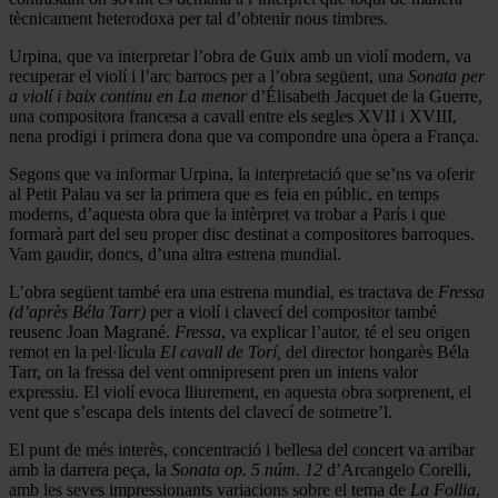
tècnicament heterodoxa per tal d’obtenir nous timbres.
Urpina, que va interpretar l’obra de Guix amb un violí modern, va
recuperar el violí i l’arc barrocs per a l’obra següent, una
Sonata per
a violí i baix continu en La menor
d’Élisabeth Jacquet de la Guerre,
una compositora francesa a cavall entre els segles XVII i XVIII,
nena prodigi i primera dona que va compondre una òpera a França.
Segons que va informar Urpina, la interpretació que se’ns va oferir
al Petit Palau va ser la primera que es feia en públic, en temps
moderns, d’aquesta obra que la intèrpret va trobar a París i que
formarà part del seu proper disc destinat a compositores barroques.
Vam gaudir, doncs, d’una altra estrena mundial.
L’obra següent també era una estrena mundial, es tractava de
Fressa
(d’après Béla Tarr)
per a violí i clavecí del compositor també
reusenc Joan Magrané.
Fressa
, va explicar l’autor, té el seu origen
remot en la pel·lícula
El cavall de Torí,
del director hongarès Béla
Tarr, on la fressa del vent omnipresent pren un intens valor
expressiu. El violí evoca lliurement, en aquesta obra sorprenent, el
vent que s’escapa dels intents del clavecí de sotmetre’l.
El punt de més interès, concentració i bellesa del concert va arribar
amb la darrera peça, la
Sonata op. 5 núm. 12
d’Arcangelo Corelli,
amb les seves impressionants variacions sobre el tema de
La Follia
,