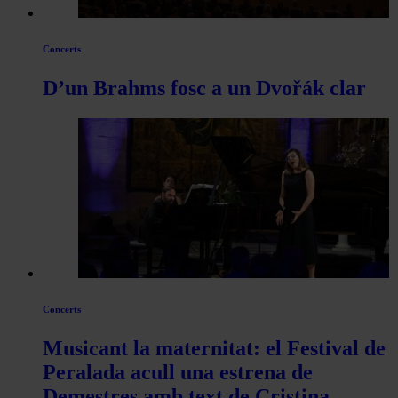
Concerts
D’un Brahms fosc a un Dvořák clar
Concerts
Musicant la maternitat: el Festival de
Peralada acull una estrena de
Demestres amb text de Cristina