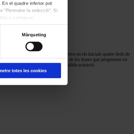
 En el quadre inferior pot
e "Permetre la selecció". Si
itar o configurar
Màrqueting
 controlar. Ens va complaure sobretot en els inicials quatre lieds de
a resta del repertori. Hi ha l’escull de les frases que progressen en
seva, amb tot, merescuda i molt aplaudida actuació.
etre totes les cookies