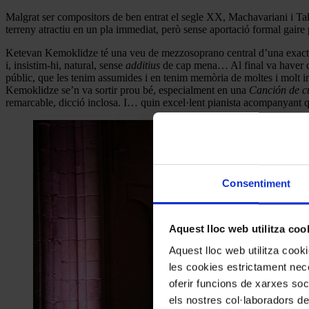
Malgrat ser compositors de ben entrat el segle XX, Machavariani i Takt
terreny atractiu en un pla immediat, però sense aportació formal gaire 
Ketevan Kemoklidze té una veu de mezzosoprano central d’una exactitu
i, insistim-hi, natural, sense
additius
de cap mena… Al final va haver de
públic, que les tenim assumides i en tenim memòria de moltes i molt i
Kemoklidze se’n va sortir prou bé, especialment en una
Canción de c
remarcable, dicció inclosa. I… quin excel·lent pianista acompanyant 
Consentiment
Aquest lloc web utilitza coo
Aquest lloc web utilitza coo
les cookies estrictament nece
oferir funcions de xarxes soc
els nostres col·laboradors de