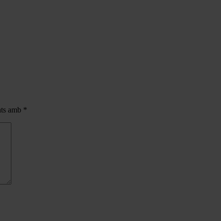
cats amb
*