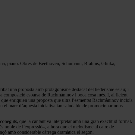
sma, piano. Obres de Beethoven, Schumann, Brahms, Glinka,
arribat una proposta amb protagonisme destacat del liederisme eslau; i
una composició esparsa de Rachmàninov i poca cosa més. I, al·licient
, que enriquien una proposta que ultra l’esmentat Rachmàninov incloïa
 en el marc d’aquesta iniciativa tan saludable de promocionar nous
eguts, que la cantant va interpretar amb una gran exactitud formal.
és noble de l’expressió–, alhora que el melodisme al caire de
ançó amb considerable càrrega dramàtica el segon.