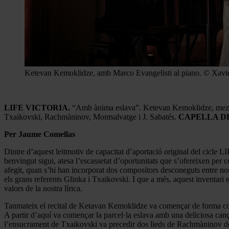
Ketevan Kemoklidze, amb Marco Evangelisti al piano. © Xavi
LIFE VICTORIA.
“Amb ànima eslava”. Ketevan Kemoklidze, mezzo
Txaikovski, Rachmàninov, Montsalvatge i J. Sabatés.
CAPELLA DE
Per Jaume Comellas
Dintre d’aquest leitmotiv de capacitat d’aportació original del cicle L
benvingut sigui, atesa l’escassetat d’oportunitats que s’ofereixen per
afegit, quan s’hi han incorporat dos compositors desconeguts entre n
els grans referents Glinka i Txaikovski. I que a més, aquest inventari
valors de la nostra lírica.
Tanmateix el recital de Ketavan Kemoklidze va començar de forma con
A partir d’aquí va començar la parcel·la eslava amb una deliciosa canç
l’ensucrament de Txaikovski va precedir dos lieds de Rachmàninov de 