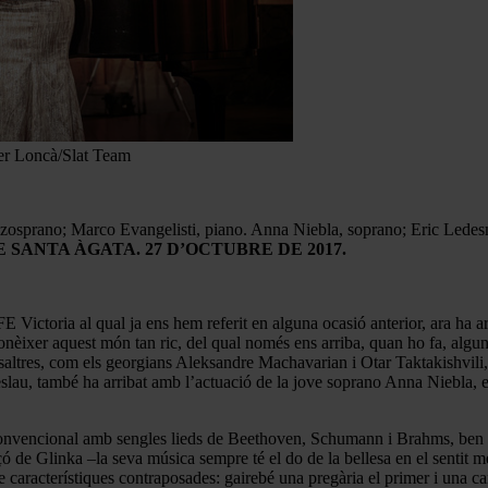
er Loncà/Slat Team
sprano; Marco Evangelisti, piano. Anna Niebla, soprano; Eric Lede
 SANTA ÀGATA. 27 D’OCTUBRE DE 2017.
IFE Victoria al qual ja ens hem referit en alguna ocasió anterior, ara ha 
 conèixer aquest món tan ric, del qual només ens arriba, quan ho fa, alg
osaltres, com els georgians Aleksandre Machavarian i Otar Taktakishvili
 eslau, també ha arribat amb l’actuació de la jove soprano Anna Niebla,
vencional amb sengles lieds de Beethoven, Schumann i Brahms, ben con
ó de Glinka –la seva música sempre té el do de la bellesa en el sentit m
característiques contraposades: gairebé una pregària el primer i una c