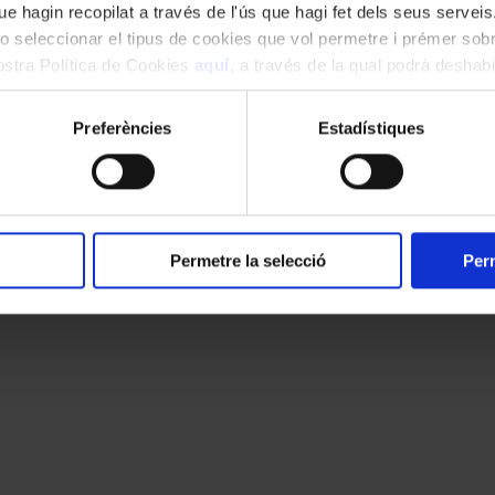
e hagin recopilat a través de l'ús que hagi fet dels seus serveis.
o seleccionar el tipus de cookies que vol permetre i prémer sobr
nostra Política de Cookies
aquí
, a través de la qual podrà deshabil
ment.
Preferències
Estadístiques
t Team
imera part. Disposa d’un instrument important, poderós, que no sempre va
arcable, que va servir amb finor i elegància. Potser es va abandonar en l
po exacte, sense precipitar-se, cosa que no sempre va aconseguir en la 
Permetre la selecció
Perm