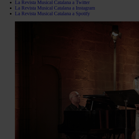
La Revista Musical Catalana a Twitter
La Revista Musical Catalana a Instagram
La Revista Musical Catalana a Spotify