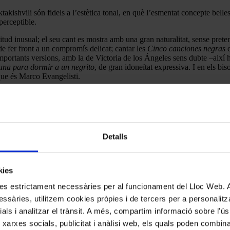
akishvili són fidels a l’estètica tonal, en què l’esmentat concepte bell
perceptible.
d inusual; el seu cant es mostra amb una gran naturalitat, sense pret
 fer front a un compromís delicat; cantar les
Cinco canciones negras
d
mportants versions, amb la de Victoria de los Ángeles sens dubte –així 
una para dormir a un negrito
, de gran idoneïtat expressiva. I en els bis
que és Marco Evangelisti.
Detalls
kies
kies estrictament necessàries per al funcionament del Lloc Web.
ssàries, utilitzem cookies pròpies i de tercers per a personalitza
ials i analitzar el trànsit. A més, compartim informació sobre l'
 xarxes socials, publicitat i anàlisi web, els quals poden combin