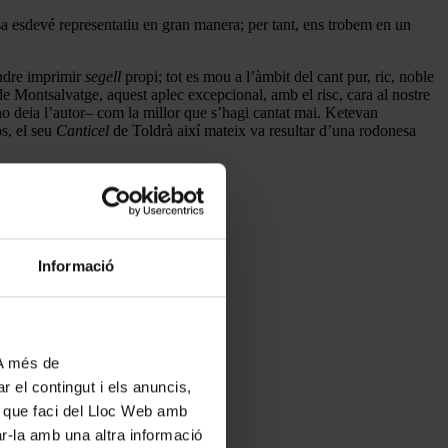
esa esdevé representatiu en gran manera; per tant, ens trobem en un
endre imprimir
segell
propi; tot es mou a l’àmbit del cant pur, ric, noble
e Montsalvatge, aquest aplec excepcional, amb el risc, cara al nostre
ho deia l’autor– com la millor que s’hagi cantat mai. Ketevan
os, el seu
Canticel
de Toldrà així mateix va resultar d’una rodonesa
Informació
 A més de
r el contingut i els anuncis,
ús que faci del Lloc Web amb
ar-la amb una altra informació