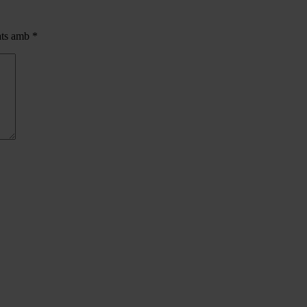
cats amb
*