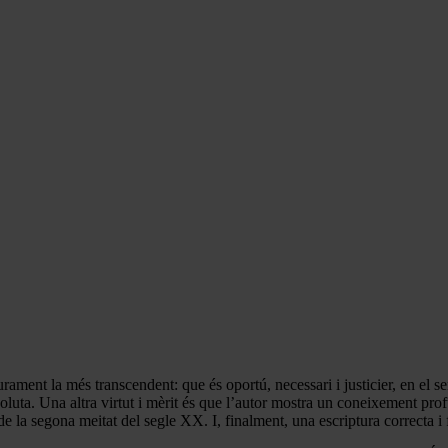
ament la més transcendent: que és oportú, necessari i justicier, en el sent
soluta. Una altra virtut i mèrit és que l’autor mostra un coneixement pr
e la segona meitat del segle XX. I, finalment, una escriptura correcta i