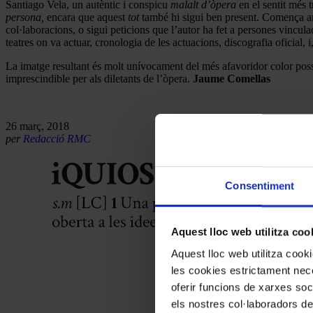
Santiago Vela, un autèntic i conspicu
malalt d’òpera
en el sentit més t
persona,
encara que aquest
tot
també hi sigui ben present. Comença amb
col·laboracions, o sigui peticions que l’autor ha fet a persones vincula
teatres on va actuar, cronologia de les actuacions, discografia oficial, i,
La imatge resultant és molt unívocament del més afavoridor color possibl
imprescindible per als diletants de l’òpera.
Jaume Comellas
26 març, 2018
per
Redacció RMC
Consentiment
Aquest lloc web utilitza coo
Aquest lloc web utilitza coo
les cookies estrictament nece
oferir funcions de xarxes soc
els nostres col·laboradors de