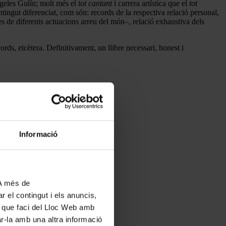
eles Gulín; molt més el
tot cantant
i carrera artística que el
tot
ingut diferenciat, com són: records de la respectiva relació personal,
ues de diferents actuacions arreu del món–, relació exhaustiva dels
rds, etcètera. Definitivament, un llibre necessari, honest i
Informació
 A més de
r el contingut i els anuncis,
ús que faci del Lloc Web amb
ar-la amb una altra informació