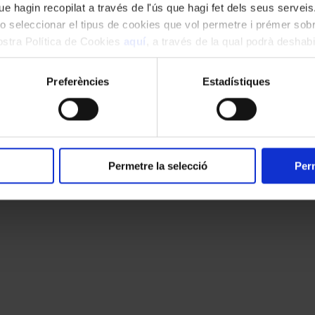
e hagin recopilat a través de l'ús que hagi fet dels seus serveis.
o seleccionar el tipus de cookies que vol permetre i prémer sobr
nostra Política de Cookies
aquí
, a través de la qual podrà deshabil
ment.
Preferències
Estadístiques
Permetre la selecció
Perm