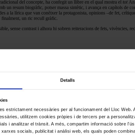
radicional del concepte, ha confegit un llibre en el qual mostra el
tot
Áng
 un resum biogràfic, potser massa sintètic, i avança en capítols de cont
des a la lírica que van conèixer la protagonista, opinions –de fet, crítiq
 finalment, un ric recull gràfic.
e, sense contrast i alhora hi sobren reiteracions de fets, vivències, reco
Detalls
kies
kies estrictament necessàries per al funcionament del Lloc Web.
ssàries, utilitzem cookies pròpies i de tercers per a personalitza
ials i analitzar el trànsit. A més, compartim informació sobre l'
 xarxes socials, publicitat i anàlisi web, els quals poden combin