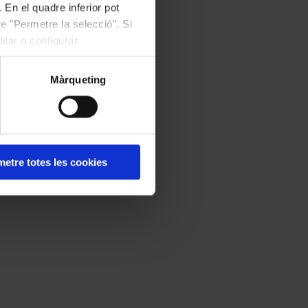
 En el quadre inferior pot
e "Permetre la selecció". Si
itar o configurar
Màrqueting
etre totes les cookies