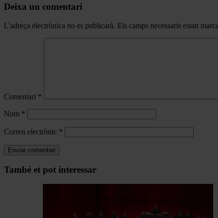
Deixa un comentari
L'adreça electrònica no es publicarà.
Els camps necessaris estan mar
Comentari
*
Nom
*
Correu electrònic
*
Navegar
També et pot interessar
per
les
articles