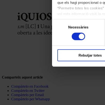
que els hagi proporcionat o qu
“Permetre totes les cookies” 
vol més informació visiti la 
les cookies en qualsevol mo
Selecció
Necessàries
de
consentiment
Rebutjar totes
Comparteix aquest article
Compártelo en Facebook
Compártelo en Twitter
Compártelo per Email
Compártelo per Whatsapp