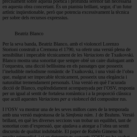
precisament sobre aquella poètica i profunda serenor tan necessària
en aquesta obra concertant. És un pianista brillant, segur, d’un futur
artístic inqüestionable, però que potencia excessivament la tècnica
per sobre dels recursos expressius.
Beatriz Blanco
Per la seva banda, Beatriz Blanco, amb el violoncel Lorenzo
Storioni construït a Cremona el 1790, va oferir una versió plena de
sensibilitat i impecable tècnicament de les
Variacions
de Txaikovski.
Blanco mostra una sonoritat que sempre obté un caire dialogant amb
l’orquestra, una dicció bellíssima en els passatges que posseeix
l’ineludible melodisme romàntic de Txaikovski, i una visió de l’obra
que, malgrat ser impecable tècnicament, posseeix una elegància i
naturalitat tremendament personals. Una versió en què l’acurada
dicció de Blanco, esplèndidament acompanyada per l’OSV, responia
per un igual al sentit de fortalesa romàntica i a la proporció clàssica
que acull aquestes
Variacions per a violoncel
del compositor rus.
I l’OSV va mostrar una de les seves millors cares de la temporada
amb una versió majestuosa de la
Simfonia núm. 1
de Brahms. Versió
brillant, en què les diverses seccions van trobar un equilibri, tant de
sonoritat com d’expressió, que ajudava a atorgar a l’obra un sentit
discursiu de qualitat indubtable. El paper de Rubén Gimeno hi
resulta primordial, i si en determinats concerts l’OSV no ha acabat