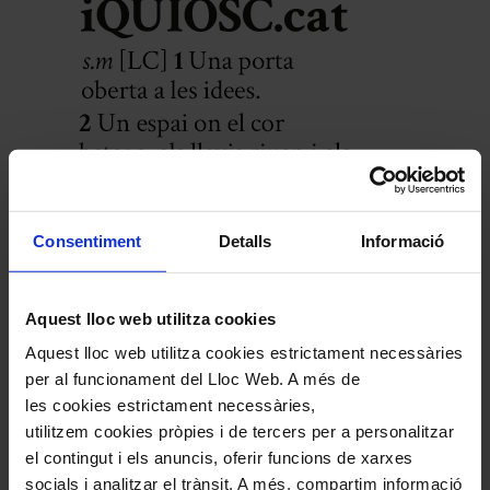
Consentiment
Detalls
Informació
Comparteix aquest article
Aquest lloc web utilitza cookies
Compártelo en Facebook
Aquest lloc web utilitza cookies estrictament necessàries
Compártelo en Twitter
per al funcionament del Lloc Web. A més de
Compártelo per Email
Compártelo per Whatsapp
les cookies estrictament necessàries,
utilitzem cookies pròpies i de tercers per a personalitzar
Deixa un comentari
el contingut i els anuncis, oferir funcions de xarxes
socials i analitzar el trànsit. A més, compartim informació
L'adreça electrònica no es publicarà.
Els camps necessaris estan