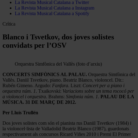
La Revista Musical Catalana a Twitter
La Revista Musical Catalana a Instagram
La Revista Musical Catalana a Spotify
Crítica
Blanco i Tsvetkov, dos joves solistes
convidats per l’OSV
Orquestra Simfònica del Vallès (foto d’arxiu)
CONCERTS SIMFÒNICS AL PALAU.
Orquestra Simfònica del
Vallès. Daniil Tsvetkov, piano. Beatriz Blanco, violoncel. Dir.:
Rubén Gimeno. Argudo:
Fanfara
. Liszt:
Concert per a piano i
orquestra núm. 1
. Txaikovski:
Variacions sobre un tema rococó per
a violoncel i orquestra
. Brahms:
Simfonia núm. 1
.
PALAU DE LA
MÚSICA. 31 DE MARÇ DE 2012.
Per Lluís Trullén
Dos joves solistes com són el pianista rus Daniil Tsvetkov (1984) i
la violoncel·lista de Valladolid Beatriz Blanco (1987), guardonats
respectivament als concursos Ricard Viñes 2010 i Premi El Primer