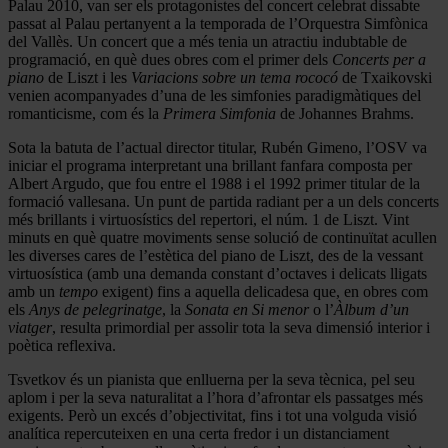
Palau 2010, van ser els protagonistes del concert celebrat dissabte
passat al Palau pertanyent a la temporada de l’Orquestra Simfònica
del Vallès. Un concert que a més tenia un atractiu indubtable de
programació, en què dues obres com el primer dels
Concerts per a
piano
de Liszt i les
Variacions sobre un tema rococó
de Txaikovski
venien acompanyades d’una de les simfonies paradigmàtiques del
romanticisme, com és la
Primera Simfonia
de Johannes Brahms.
Sota la batuta de l’actual director titular, Rubén Gimeno, l’OSV va
iniciar el programa interpretant una brillant fanfara composta per
Albert Argudo, que fou entre el 1988 i el 1992 primer titular de la
formació vallesana. Un punt de partida radiant per a un dels concerts
més brillants i virtuosístics del repertori, el núm. 1 de Liszt. Vint
minuts en què quatre moviments sense solució de continuïtat acullen
les diverses cares de l’estètica del piano de Liszt, des de la vessant
virtuosística (amb una demanda constant d’octaves i delicats lligats
amb un
tempo
exigent) fins a aquella delicadesa que, en obres com
els
Anys de pelegrinatge
, la
Sonata en Si menor
o l’
Àlbum d’un
viatger
, resulta primordial per assolir tota la seva dimensió interior i
poètica reflexiva.
Tsvetkov és un pianista que enlluerna per la seva tècnica, pel seu
aplom i per la seva naturalitat a l’hora d’afrontar els passatges més
exigents. Però un excés d’objectivitat, fins i tot una volguda visió
analítica repercuteixen en una certa fredor i un distanciament