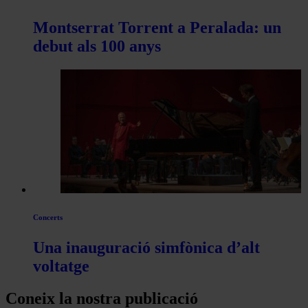
Montserrat Torrent a Peralada: un
debut als 100 anys
Concerts
Una inauguració simfònica d’alt
voltatge
Coneix la nostra publicació