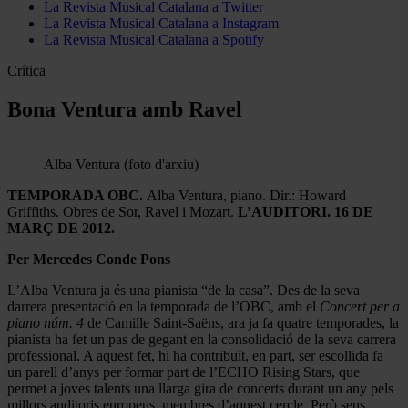
La Revista Musical Catalana a Twitter
La Revista Musical Catalana a Instagram
La Revista Musical Catalana a Spotify
Crítica
Bona Ventura amb Ravel
Alba Ventura (foto d'arxiu)
TEMPORADA OBC.
Alba Ventura, piano. Dir.: Howard
Griffiths. Obres de Sor, Ravel i Mozart.
L’AUDITORI. 16 DE
MARÇ DE 2012.
Per Mercedes Conde Pons
L’Alba Ventura ja és una pianista “de la casa”. Des de la seva
darrera presentació en la temporada de l’OBC, amb el
Concert per a
piano núm. 4
de Camille Saint-Saëns, ara ja fa quatre temporades, la
pianista ha fet un pas de gegant en la consolidació de la seva carrera
professional. A aquest fet, hi ha contribuït, en part, ser escollida fa
un parell d’anys per formar part de l’ECHO Rising Stars, que
permet a joves talents una llarga gira de concerts durant un any pels
millors auditoris europeus, membres d’aquest cercle. Però sens