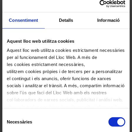
Compártelo per Email
Compártelo per Whatsapp
Consentiment
Detalls
Informació
Deixa un comentari
L'adreça electrònica no es publicarà.
Els camps necessaris estan
marcats amb
*
Aquest lloc web utilitza cookies
Comentari
*
Aquest lloc web utilitza cookies estrictament necessàries
per al funcionament del Lloc Web. A més de
les cookies estrictament necessàries,
utilitzem cookies pròpies i de tercers per a personalitzar
el contingut i els anuncis, oferir funcions de xarxes
socials i analitzar el trànsit. A més, compartim informació
sobre l'ús que faci del Lloc Web amb els nostres
Nom
*
col·laboradors de xarxes socials, publicitat i anàlisi web,
els quals poden combinar-la amb una altra informació
Correu electrònic
*
que els hagi proporcionat o que hagin recopilat a través
Selecció
de l'ús que hagi fet dels seus serveis. En el quadre
Necessàries
de
inferior pot “Permetre totes les cookies” o seleccionar el
Navegar
consentiment
També et pot interessar