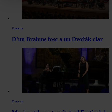
Concerts
D’un Brahms fosc a un Dvořák clar
Concerts