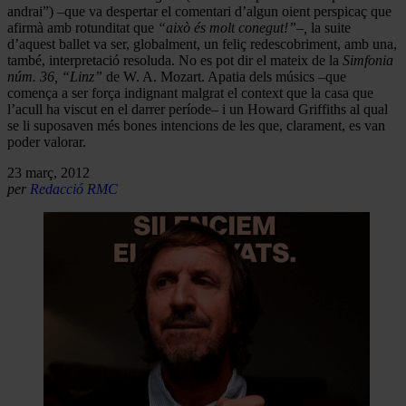
andrai”)
–que va despertar el comentari d’algun oient perspicaç que
afirmà amb rotunditat que
“això és molt conegut!”–,
la suite
d’aquest ballet va ser, globalment, un feliç redescobriment, amb una,
també, interpretació resoluda. No es pot dir el mateix de la
Simfonia
núm. 36, “Linz”
de W. A. Mozart. Apatia dels músics –que
comença a ser força indignant malgrat el context que la casa que
l’acull ha viscut en el darrer període– i un Howard Griffiths al qual
se li suposaven més bones intencions de les que, clarament, es van
poder valorar.
23 març, 2012
per
Redacció RMC