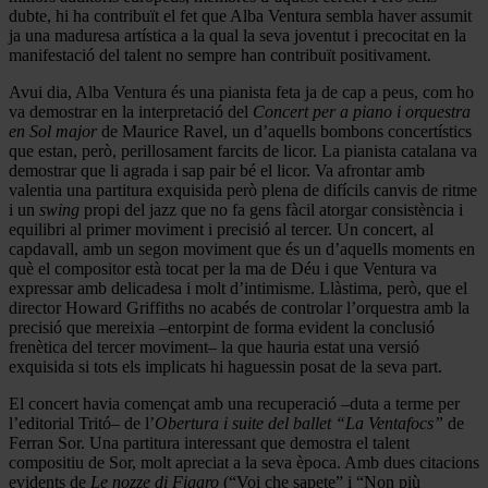
dubte, hi ha contribuït el fet que Alba Ventura sembla haver assumit
ja una maduresa artística a la qual la seva joventut i precocitat en la
manifestació del talent no sempre han contribuït positivament.
Avui dia, Alba Ventura és una pianista feta ja de cap a peus, com ho
va demostrar en la interpretació del
Concert per a piano i orquestra
en Sol major
de Maurice Ravel, un d’aquells bombons concertístics
que estan, però, perillosament farcits de licor. La pianista catalana va
demostrar que li agrada i sap pair bé el licor. Va afrontar amb
valentia una partitura exquisida però plena de difícils canvis de ritme
i un
swing
propi del jazz que no fa gens fàcil atorgar consistència i
equilibri al primer moviment i precisió al tercer. Un concert, al
capdavall, amb un segon moviment que és un d’aquells moments en
què el compositor està tocat per la ma de Déu i que Ventura va
expressar amb delicadesa i molt d’intimisme. Llàstima, però, que el
director Howard Griffiths no acabés de controlar l’orquestra amb la
precisió que mereixia –entorpint de forma evident la conclusió
frenètica del tercer moviment– la que hauria estat una versió
exquisida si tots els implicats hi haguessin posat de la seva part.
El concert havia començat amb una recuperació –duta a terme per
l’editorial Tritó– de l’
Obertura i suite del ballet “La Ventafocs”
de
Ferran Sor. Una partitura interessant que demostra el talent
compositiu de Sor, molt apreciat a la seva època. Amb dues citacions
evidents de
Le nozze di Figaro
(“Voi che sapete” i “Non più