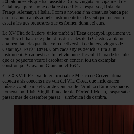
208 alumnes els que han assistit al Curs, vinguts principalment de
Catalunya, però també de la resta de l’Estat espanyol, Holanda,
França, Alemanya i Itàlia. I com a novetat s’ha creat una banda per
donar cabuda a tots aquells instrumentistes de vent que no tenien
espai a les tres orquestres que es formen durant el curs.
La XV Fira de Lutiers, única també a l’Estat espanyol, igualment va
tenir lloc el dia 25 de juliol dins dels actes de la Càtedra, amb un
augment tant de quantitat com de diversitat de lutiers, vinguts de
Catalunya, París i Israel. Com cada any es dedicà la fira a un
instrument. En aquest cas fou el violoncel l’escollit i una de les joies
que es pogueren veure i escoltar en concert fou un exemplar
construït per Giovanni Grancino el 1694.
El XXXVIII Festival Internacional de Música de Cervera donà
cabuda a sis concerts més vuit del Vila Closa, que inclogueren
música coral –amb el Cor de Cambra de l’Auditori Enric Granados
homenatjant Lluís Virgili, fundador de l’Orfeó Lleidatà, traspassat el
passat mes de desembre passat–, simfònica i de cambra.