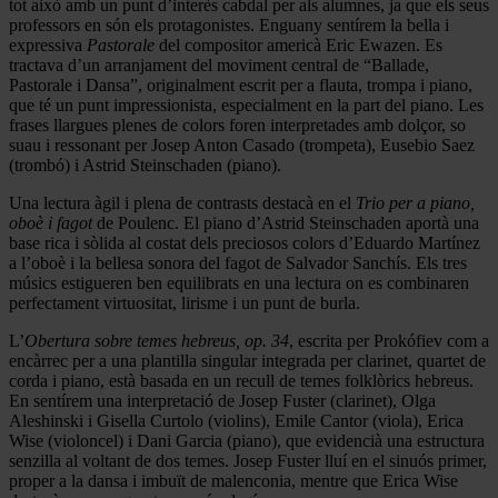
tot això amb un punt d’interès cabdal per als alumnes, ja que els seus
professors en són els protagonistes. Enguany sentírem la bella i
expressiva
Pastorale
del compositor americà Eric Ewazen. Es
tractava d’un arranjament del moviment central de “Ballade,
Pastorale i Dansa”, originalment escrit per a flauta, trompa i piano,
que té un punt impressionista, especialment en la part del piano. Les
frases llargues plenes de colors foren interpretades amb dolçor, so
suau i ressonant per Josep Anton Casado (trompeta), Eusebio Saez
(trombó) i Astrid Steinschaden (piano).
Una lectura àgil i plena de contrasts destacà en el
Trio per a piano,
oboè i fagot
de Poulenc. El piano d’Astrid Steinschaden aportà una
base rica i sòlida al costat dels preciosos colors d’Eduardo Martínez
a l’oboè i la bellesa sonora del fagot de Salvador Sanchís. Els tres
músics estigueren ben equilibrats en una lectura on es combinaren
perfectament virtuositat, lirisme i un punt de burla.
L’
Obertura sobre temes hebreus, op. 34
, escrita per Prokófiev com a
encàrrec per a una plantilla singular integrada per clarinet, quartet de
corda i piano, està basada en un recull de temes folklòrics hebreus.
En sentírem una interpretació de Josep Fuster (clarinet), Olga
Aleshinski i Gisella Curtolo (violins), Emile Cantor (viola), Erica
Wise (violoncel) i Dani Garcia (piano), que evidencià una estructura
senzilla al voltant de dos temes. Josep Fuster lluí en el sinuós primer,
proper a la dansa i imbuït de malenconia, mentre que Erica Wise