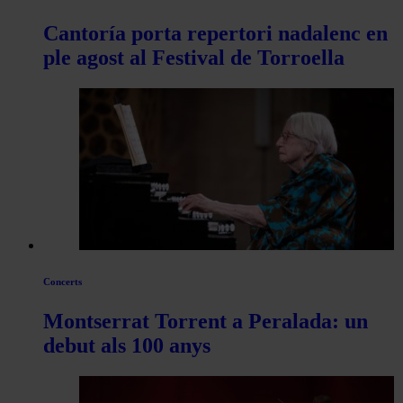
Cantoría porta repertori nadalenc en
ple agost al Festival de Torroella
Concerts
Montserrat Torrent a Peralada: un
debut als 100 anys