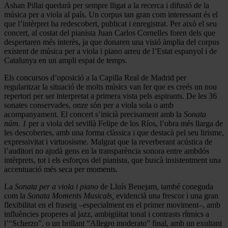
Ashan Pillai quedarà per sempre lligat a la recerca i difusió de la
música per a viola al país. Un corpus tan gran com interessant és el
que l’intèrpret ha redescobert, publicat i enregistrat. Per això el seu
concert, al costat del pianista Juan Carlos Cornelles foren dels que
despertaren més interès, ja que donaren una visió àmplia del corpus
existent de música per a viola i piano arreu de l’Estat espanyol i de
Catalunya en un ampli espai de temps.
Els concursos d’oposició a la Capilla Real de Madrid per
regularitzar la situació de molts músics van fer que es creés un nou
repertori per ser interpretat a primera vista pels aspirants. De les 36
sonates conservades, onze són per a viola sola o amb
acompanyament. El concert s’inicià precisament amb la
Sonata
núm. 1
per a viola del sevillà Felipe de los Ríos, l’obra més llarga de
les descobertes, amb una forma clàssica i que destacà pel seu lirisme,
expressivitat i virtuosisme. Malgrat que la reverberant acústica de
l’auditori no ajudà gens en la transparència sonora entre ambdós
intèrprets, tot i els esforços del pianista, que buscà insistentment una
accentuació més seca per moments.
La
Sonata per a viola i piano
de Lluís Benejam, també coneguda
com la
Sonata Moments Musicals,
evidencià una frescor i una gran
flexibilitat en el fraseig –especialment en el primer moviment–, amb
influències properes al jazz, ambigüitat tonal i contrasts rítmics a
l’“Scherzo”, o un brillant “Allegro moderato” final, amb un exultant