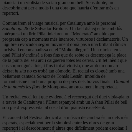
pianista i un violista de so tan gran com bell. Sens dubte, un
descobriment per a molts i una obra que hauria d’entrar més en
repertori.
Continuàrem el viatge musical per Catalunya amb la personal
Sonata op. 28
de Salvador Brotons. Un bell diàleg entre ambdós
intèrprets i un líric Pillai iniciaren un “Moderato” amable que
progressà cap a moments més intensos, virtuosos i declamatoris. Un
lúgubre i evocador segon moviment donà pas a una brillant rítmica
incisiva i encomanadissa en el “Molto allegro”. Una rítmica en la
qual Pillai s’endinsà a fons fins que de sobte es desempegà la placa
de la punta del seu arc i caigueren totes les cerres. Un fet inèdit que
ens sorprengué a tots, i fins i tot al violista, que amb un nou arc
deixat
in situ
no es trobà tan còmode. El recital es clogué amb una
bellament cantada
Sonata
de Tomás Lestán, imbuïda de
romanticisme i amb una propina després dels bravos finals –
Damunt
de tu només les flors
de Mompou–, amorosament interpretada.
Un recital excel·lent que evidencià el recorregut del duet viola-piano
a través de Catalunya i l’Estat espanyol amb un Ashan Pillai de bell
so i ple d’expressivitat al costat d’un pianista excel·lent.
El concert del Festival dedicat a la música de cambra és un dels més
esperats, especialment per la simbiosi entre les obres de gran
repertori i el descobriment d’altres que difícilment podem escoltar. I