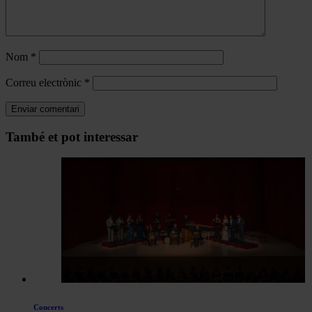
Nom
*
Correu electrònic
*
Navegar
També et pot interessar
per
les
articles
de
Actualitat
Concerts