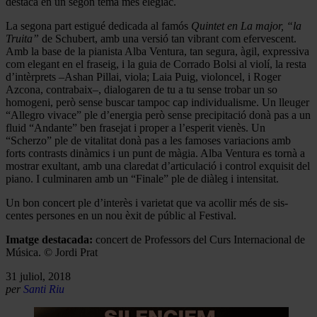
destacà en un segon tema més elegíac.
La segona part estigué dedicada al famós
Quintet en La major, “la
Truita”
de Schubert, amb una versió tan vibrant com efervescent.
Amb la base de la pianista Alba Ventura, tan segura, àgil, expressiva
com elegant en el fraseig, i la guia de Corrado Bolsi al violí, la resta
d’intèrprets –Ashan Pillai, viola; Laia Puig, violoncel, i Roger
Azcona, contrabaix–, dialogaren de tu a tu sense trobar un so
homogeni, però sense buscar tampoc cap individualisme. Un lleuger
“Allegro vivace” ple d’energia però sense precipitació donà pas a un
fluid “Andante” ben frasejat i proper a l’esperit vienès. Un
“Scherzo” ple de vitalitat donà pas a les famoses variacions amb
forts contrasts dinàmics i un punt de màgia. Alba Ventura es tornà a
mostrar exultant, amb una claredat d’articulació i control exquisit del
piano. I culminaren amb un “Finale” ple de diàleg i intensitat.
Un bon concert ple d’interès i varietat que va acollir més de sis-
centes persones en un nou èxit de públic al Festival.
Imatge destacada:
concert de Professors del Curs Internacional de
Música. © Jordi Prat
31 juliol, 2018
per
Santi Riu