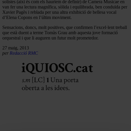
solistes (així és com els hauríem de definir) de Camera Musicae en
van fer una lectura magnífica, sòlida i equilibrada, ben conduïda per
Xavier Pagès i reblada per una altra exhibició de bellesa vocal
d’Elena Copons en l’últim moviment.
Sensacions, doncs, molt positives, que confirmen l’excel·lent treball
que està duent a terme Tomàs Grau amb aquesta jove formació
orquestral i que li auguren un futur molt prometedor.
27 maig, 2013
per
Redacció RMC