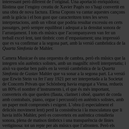
interessant però diferent de l’original. Una aportació enriquidora;
llàstima que l’enginy creatiu de Xavier Pagès no s’hagi convertit en
una obra de nova factura. Elena Copons va cantar aquestes cançons
amb la gràcia i el bon gust que caracteritzen totes les seves
interpretacions, amb un vibrat que podria resultar excessiu en certs
passatges, però sempre equilibrat i adequat a la densitat sonora de
l’arranjament. I tots els músics que l’acompanyaven van fer un
treball excel·lent, tant tímbric com d’empastament; una impressió
que es va confirmar a la segona part, amb la versió cambrística de la
Quarta Simfonia
de Mahler.
Camera Musicae és una orquestra de cambra, però els músics que la
integren són autèntics solistes, amb un magnífic nivell interpretatiu; i
això va quedar ben palès en la versió cambrística de la
Quarta
Simfonia
de Gustav Mahler que va sonar a la segona part. La versió
que Erwin Stein va fer l’any 1921 per ser interpretada a la Societat
de Concerts Privats que Schönberg havia engegat a Viena, redueix
un 80% el nombre d’instruments i, el que és més important,
converteix els que queden (flauta, clarinet i oboè, quartet de corda
amb contrabaix, piano, orgue i percussió) en autèntics solistes, amb
un paper molt compromès i exigent. L’obra (i especialment el
deliciós moviment lent) perd la consistència i la musculatura que li
havia infós Mahler, però es converteix en autèntica cristalleria
sonora, plena de matisos tímbrics i una transparència de línies
vertiginosa: tot un repte per als músics que l’afronten. Però els