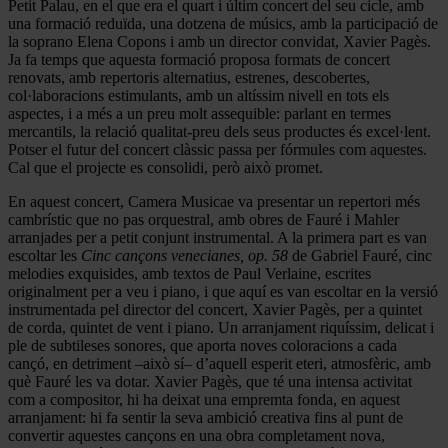
Petit Palau, en el que era el quart i últim concert del seu cicle, amb
una formació reduïda, una dotzena de músics, amb la participació de
la soprano Elena Copons i amb un director convidat, Xavier Pagès.
Ja fa temps que aquesta formació proposa formats de concert
renovats, amb repertoris alternatius, estrenes, descobertes,
col·laboracions estimulants, amb un altíssim nivell en tots els
aspectes, i a més a un preu molt assequible: parlant en termes
mercantils, la relació qualitat-preu dels seus productes és excel·lent.
Potser el futur del concert clàssic passa per fórmules com aquestes.
Cal que el projecte es consolidi, però això promet.
En aquest concert, Camera Musicae va presentar un repertori més
cambrístic que no pas orquestral, amb obres de Fauré i Mahler
arranjades per a petit conjunt instrumental. A la primera part es van
escoltar les
Cinc cançons venecianes, op. 58
de Gabriel Fauré, cinc
melodies exquisides, amb textos de Paul Verlaine, escrites
originalment per a veu i piano, i que aquí es van escoltar en la versió
instrumentada pel director del concert, Xavier Pagès, per a quintet
de corda, quintet de vent i piano. Un arranjament riquíssim, delicat i
ple de subtileses sonores, que aporta noves coloracions a cada
cançó, en detriment –això sí– d’aquell esperit eteri, atmosfèric, amb
què Fauré les va dotar. Xavier Pagès, que té una intensa activitat
com a compositor, hi ha deixat una empremta fonda, en aquest
arranjament: hi fa sentir la seva ambició creativa fins al punt de
convertir aquestes cançons en una obra completament nova,