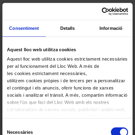
Consentiment
Detalls
Informació
Aquest lloc web utilitza cookies
Aquest lloc web utilitza cookies estrictament necessàries
per al funcionament del Lloc Web. A més de
les cookies estrictament necessàries,
utilitzem cookies pròpies i de tercers per a personalitzar
el contingut i els anuncis, oferir funcions de xarxes
socials i analitzar el trànsit. A més, compartim informació
sobre l'ús que faci del Lloc Web amb els nostres
Comparteix aquest article
col·laboradors de xarxes socials, publicitat i anàlisi web,
els quals poden combinar-la amb una altra informació
Compártelo en Facebook
que els hagi proporcionat o que hagin recopilat a través
Selecció
Compártelo en Twitter
de l'ús que hagi fet dels seus serveis. En el quadre
Necessàries
Compártelo per Email
de