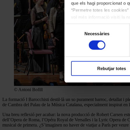
que els hagi proporcionat o qu
“Permetre totes les cookies” 
vol més informació visiti la 
les cookies en qualsevol mo
Selecció
Necessàries
de
consentiment
Rebutjar totes
© Antoni Bofill
La formació I Barocchisti destil·là un so purament barroc, detallat i p
de Cambra del Palau de la Música Catalana, especialment inspirat en l
Una breu reflexió per acabar: la nova producció de Robert Carsen es
dell’Opera de Roma, l’Opéra Royal de Versalles i la Lyric Opera de C
musical de primera. ¿S’imaginen no haver de viatjar a París per veure