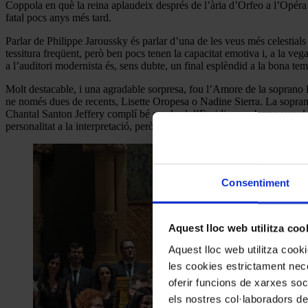
Coppola en què la reina aplaudeix després de l’ària d’Orfeo a l’Opéra R
fatal pocs anys més tard.
Parlar de Philippe Jaroussky és parlar d’una de les veus més celestials e
tessitura freqüent, però ben pocs tenen la capacitat emotiva i, a la ve
a l’auditori modernista és, sens dubte, un final esplèndid a la bona te
Molt destacable, i una agradable sorpresa, fou l’Amore de la soprano E
ne només dues de recents, Lisette Oropesa o Nadine Sierra. La soprano
Chantal Santon Jeffery complí bé en el rol d’Euridice, amb una veu de
personalitat a la interpretació, però tampoc es pot dir res negatiu de la
Consentiment
Aquest lloc web utilitza coo
Aquest lloc web utilitza coo
les cookies estrictament nece
oferir funcions de xarxes soc
els nostres col·laboradors de