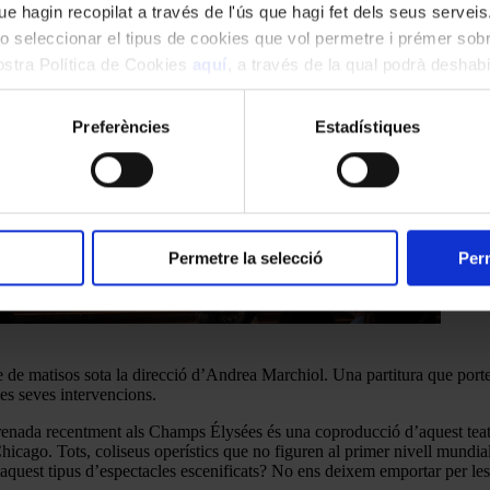
e hagin recopilat a través de l'ús que hagi fet dels seus serveis.
o seleccionar el tipus de cookies que vol permetre i prémer sobr
nostra Política de Cookies
aquí
, a través de la qual podrà deshabil
ment.
Preferències
Estadístiques
Permetre la selecció
Perm
le de matisos sota la direcció d’Andrea Marchiol. Una partitura que port
es seves intervencions.
trenada recentment als Champs Élysées és una coproducció d’aquest tea
hicago. Tots, coliseus operístics que no figuren al primer nivell mundi
 aquest tipus d’espectacles escenificats? No ens deixem emportar per l