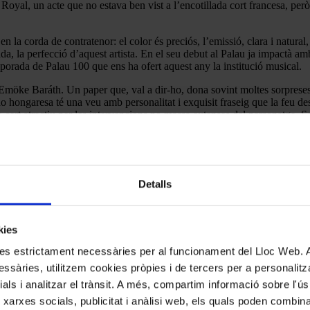
oyal, un acte que no estava ben vist a l’encotillada cort francesa, però
n la corda de contratenor: el color és preciós, l’emissió, clara i natural,
gada, la perfecció d’aquest artista. En el seu debut al Palau ja impactà 
mporada de Palau 100 que ens ha ofert aquest any la institució musical.
möke Baráth. Un paper que, val a dir-ho, dona sovint moltes sorpreses p
 hongaresa té una veu amb personalitat i exquisit fraseig que la feu de
 cert atractiu per les intervencions no massa extenses del personatge. S
 seva aportació al conjunt.
Detalls
kies
kies estrictament necessàries per al funcionament del Lloc Web.
ssàries, utilitzem cookies pròpies i de tercers per a personalitza
ials i analitzar el trànsit. A més, compartim informació sobre l'
 xarxes socials, publicitat i anàlisi web, els quals poden combin