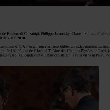
t de Raniero di Calzabigi. Philippe Jaroussky. Chantal Santon. Emöke 
UNY DE 2018.
 magnitud d’
Orfeo ed Euridice
és, sens dubte, un esdeveniment musical 
or oferí de l’òpera de Gluck al Théâtre des Champs Élysées de París, ju
o Fassolis al capdavant d’I Barocchisti. En la seva visita al Palau, no