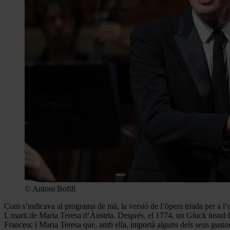
© Antoni Bofill
Com s’indicava al programa de mà, la versió de l’òpera triada per a l’
I, marit de Maria Teresa d’Àustria. Després, el 1774, un Gluck instal·l
Francesc i Maria Teresa que, amb ella, importà alguns dels seus gustos