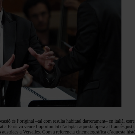
ocasió és l’original –tal com resulta habitual darrerament– en italià, e
at a París va veure l’oportunitat d’adaptar aquesta òpera al francès just
 austríacs a Versalles. Com a referència cinematogràfica d’aquesta histò