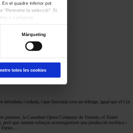
 En el quadre inferior pot
e "Permetre la selecció". Si
itar o configurar
Màrqueting
etre totes les cookies
en treballada i rodada, i que funcionà com un rellotge, igual que el Cor
tre parisenc, la Canadian Opera Company de Toronto, el Teatro
al, però que sumant esforços aconsegueixen una producció escènica i
es Fúries…