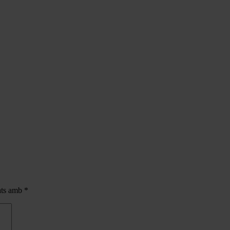
cats amb
*