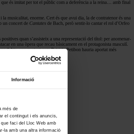
 que és imitat per tot el públic com a deferència a la reina… amb final
 i la musicalitat, enorme. Cert és que avui dia, la de contratenor és una
amb un concert de
Cantates
de Bach, però sentir-lo cantar el rol d’Orfeo
ositives quan s’assisteix a una representació del títol: per anomenar-
stacar en una òpera que recau bàsicament en el protagonista masculí.
ens dubte, una cantant com Patricia Petibon hauria aportat més
Informació
 A més de
r el contingut i els anuncis,
ús que faci del Lloc Web amb
ar-la amb una altra informació