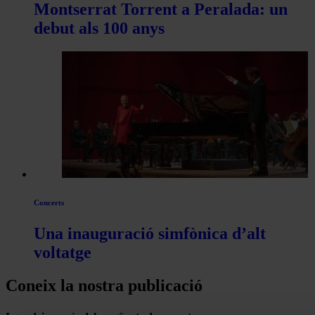
Montserrat Torrent a Peralada: un
debut als 100 anys
Concerts
Una inauguració simfònica d’alt
voltatge
Coneix la nostra publicació