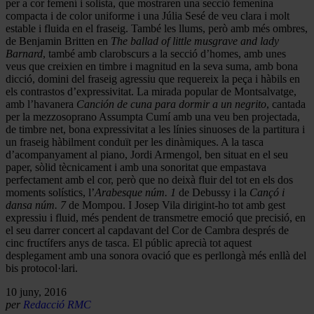
per a cor femení i solista, que mostraren una secció femenina
compacta i de color uniforme i una Júlia Sesé de veu clara i molt
estable i fluida en el fraseig. També les llums, però amb més ombres,
de Benjamin Britten en
The ballad of little musgrave and lady
Barnard
, també amb clarobscurs a la secció d’homes, amb unes
veus que creixien en timbre i magnitud en la seva suma, amb bona
dicció, domini del fraseig agressiu que requereix la peça i hàbils en
els contrastos d’expressivitat. La mirada popular de Montsalvatge,
amb l’havanera
Canción de cuna para dormir a un negrito
, cantada
per la mezzosoprano Assumpta Cumí amb una veu ben projectada,
de timbre net, bona expressivitat a les línies sinuoses de la partitura i
un fraseig hàbilment conduït per les dinàmiques. A la tasca
d’acompanyament al piano, Jordi Armengol, ben situat en el seu
paper, sòlid tècnicament i amb una sonoritat que empastava
perfectament amb el cor, però que no deixà fluir del tot en els dos
moments solístics, l’
Arabesque núm. 1
de Debussy i la
Cançó i
dansa núm. 7
de Mompou. I Josep Vila dirigint-ho tot amb gest
expressiu i fluid, més pendent de transmetre emoció que precisió, en
el seu darrer concert al capdavant del Cor de Cambra després de
cinc fructífers anys de tasca. El públic aprecià tot aquest
desplegament amb una sonora ovació que es perllongà més enllà del
bis protocol·lari.
10 juny, 2016
per
Redacció RMC