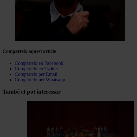
Comparteix aquest article
Compártelo en Facebook
Compártelo en Twitter
Compártelo per Email
Compártelo per Whatsapp
Navegar
També et pot interessar
per
les
articles
de
Actualitat