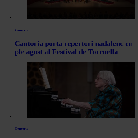
Concerts
Cantoría porta repertori nadalenc en
ple agost al Festival de Torroella
Concerts