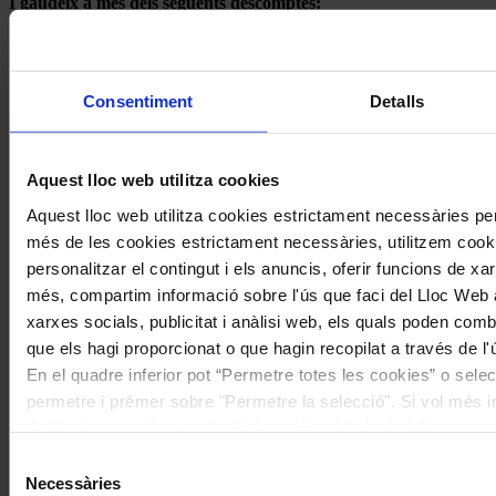
I gaudeix a més dels següents descomptes:
20% als concerts del Palau de la Música Catalana
Descomptes a altres cicles de concerts col·laboradors
Consentiment
Detalls
Aquest lloc web utilitza cookies
Aquest lloc web utilitza cookies estrictament necessàries pe
més de les cookies estrictament necessàries, utilitzem cooki
personalitzar el contingut i els anuncis, oferir funcions de xarx
més, compartim informació sobre l'ús que faci del Lloc Web 
xarxes socials, publicitat i anàlisi web, els quals poden com
que els hagi proporcionat o que hagin recopilat a través de l'
En el quadre inferior pot “Permetre totes les cookies” o selec
permetre i prémer sobre "Permetre la selecció". Si vol més inf
de Cookies
aquí
, a través de la qual podrà deshabilitar o co
moment.
Selecció
Necessàries
de