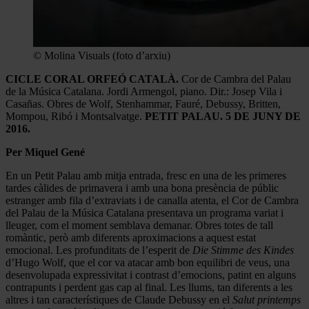
© Molina Visuals (foto d’arxiu)
CICLE CORAL ORFEÓ CATALÀ.
Cor de Cambra del Palau
de la Música Catalana. Jordi Armengol, piano. Dir.: Josep Vila i
Casañas. Obres de Wolf, Stenhammar, Fauré, Debussy, Britten,
Mompou, Ribó i Montsalvatge.
PETIT PALAU. 5 DE JUNY DE
2016.
Per Miquel Gené
En un Petit Palau amb mitja entrada, fresc en una de les primeres
tardes càlides de primavera i amb una bona presència de públic
estranger amb fila d’extraviats i de canalla atenta, el Cor de Cambra
del Palau de la Música Catalana presentava un programa variat i
lleuger, com el moment semblava demanar. Obres totes de tall
romàntic, però amb diferents aproximacions a aquest estat
emocional. Les profunditats de l’esperit de
Die Stimme des Kindes
d’Hugo Wolf, que el cor va atacar amb bon equilibri de veus, una
desenvolupada expressivitat i contrast d’emocions, patint en alguns
contrapunts i perdent gas cap al final. Les llums, tan diferents a les
altres i tan característiques de Claude Debussy en el
Salut printemps