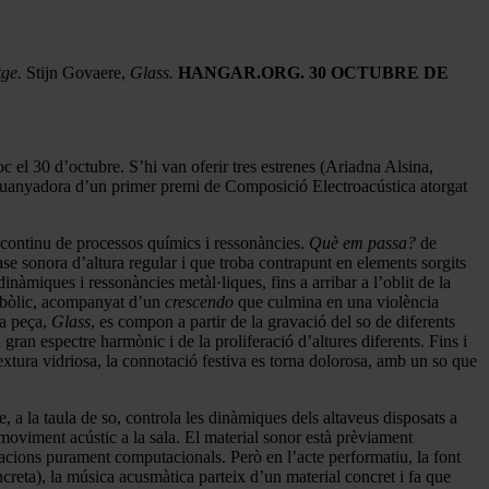
tge.
Stijn Govaere,
Glass.
HANGAR.ORG. 30 OCTUBRE DE
c el 30 d’octubre. S’hi van oferir tres estrenes (Ariadna Alsina,
uanyadora d’un primer premi de Composició Electroacústica atorgat
oc continu de processos químics i ressonàncies.
Què em passa?
de
e sonora d’altura regular i que troba contrapunt en elements sorgits
àmiques i ressonàncies metàl·liques, fins a arribar a l’oblit de la
perbòlic, acompanyat d’un
crescendo
que culmina en una violència
ma peça,
Glass
, es compon a partir de la gravació del so de diferents
 gran espectre harmònic i de la proliferació d’altures diferents. Fins i
 textura vidriosa, la connotació festiva es torna dolorosa, amb un so que
, a la taula de so, controla les dinàmiques dels altaveus disposats a
 moviment acústic a la sala. El material sonor està prèviament
dulacions purament computacionals. Però en l’acte performatiu, la font
ncreta), la música acusmàtica parteix d’un material concret i fa que