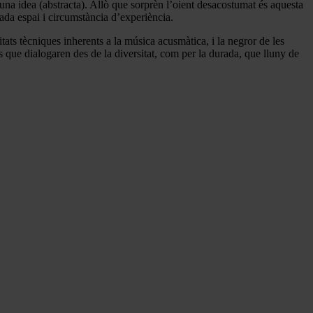
r una idea (abstracta). Allò que sorprèn l’oient desacostumat és aquesta
ada espai i circumstància d’experiència.
ats tècniques inherents a la música acusmàtica, i la negror de les
s que dialogaren des de la diversitat, com per la durada, que lluny de