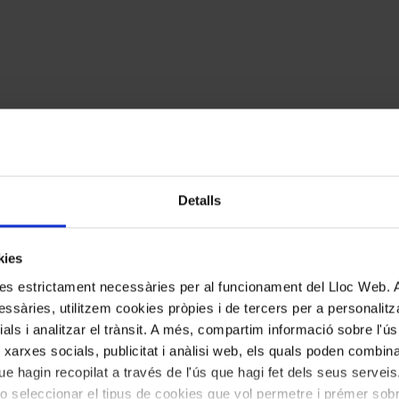
Detalls
kies
kies estrictament necessàries per al funcionament del Lloc Web.
ssàries, utilitzem cookies pròpies i de tercers per a personalitza
ials i analitzar el trànsit. A més, compartim informació sobre l'
 xarxes socials, publicitat i anàlisi web, els quals poden combin
e hagin recopilat a través de l'ús que hagi fet dels seus serveis.
o seleccionar el tipus de cookies que vol permetre i prémer sobr