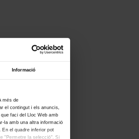
Informació
 A més de
r el contingut i els anuncis,
ús que faci del Lloc Web amb
ar-la amb una altra informació
 En el quadre inferior pot
e "Permetre la selecció". Si