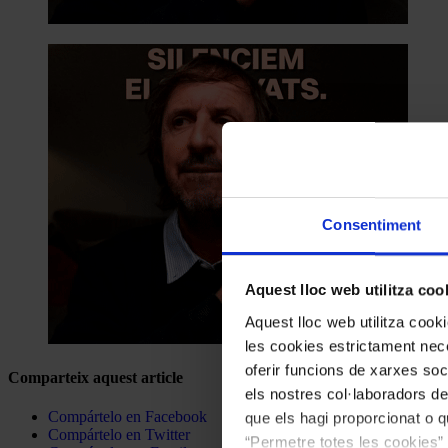
Consentiment
Aquest lloc web utilitza coo
Aquest lloc web utilitza coo
les cookies estrictament nece
oferir funcions de xarxes soc
Comparteix aquest article
els nostres col·laboradors de
Compártelo en Facebook
que els hagi proporcionat o qu
Compártelo en Twitter
“Permetre totes les cookies” 