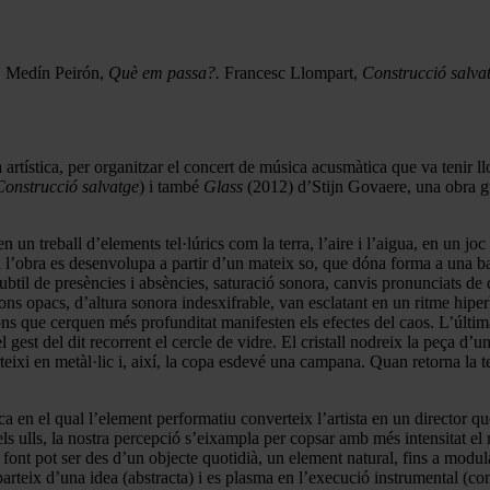
.
Medín Peirón,
Què em passa?.
Francesc Llompart,
Construcció salva
artística, per organitzar el concert de música acusmàtica que va tenir llo
Construcció salvatge
) i també
Glass
(2012) d’Stijn Govaere, una obra g
n un treball d’elements tel·lúrics com la terra, l’aire i l’aigua, en un j
 l’obra es desenvolupa a partir d’un mateix so, que dóna forma a una bas
il de presències i absències, saturació sonora, canvis pronunciats de din
 Sons opacs, d’altura sonora indesxifrable, van esclatant en un ritme hi
, sons que cerquen més profunditat manifesten els efectes del caos. L’últi
gest del dit recorrent el cercle de vidre. El cristall nodreix la peça d’un
verteixi en metàl·lic i, així, la copa esdevé una campana. Quan retorna la
 en el qual l’element performatiu converteix l’artista en un director que
els ulls, la nostra percepció s’eixampla per copsar amb més intensitat el
 la font pot ser des d’un objecte quotidià, un element natural, fins a mo
parteix d’una idea (abstracta) i es plasma en l’execució instrumental (co