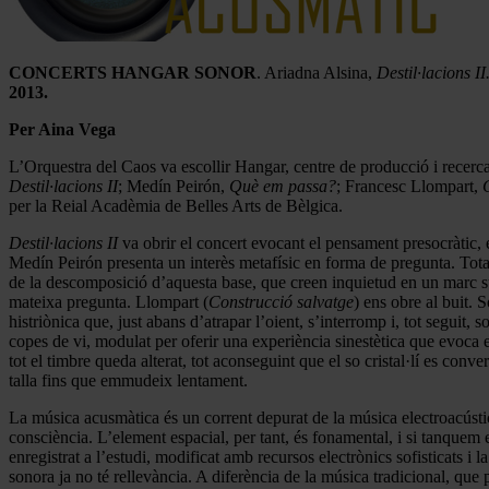
CONCERTS HANGAR SONOR
. Ariadna Alsina,
Destil·lacions II
2013.
Per Aina Vega
L’Orquestra del Caos va escollir Hangar, centre de producció i recerca 
Destil·lacions II
; Medín Peirón,
Què em passa?
; Francesc Llompart,
per la Reial Acadèmia de Belles Arts de Bèlgica.
Destil·lacions II
va obrir el concert evocant el pensament presocràtic, e
Medín Peirón presenta un interès metafísic en forma de pregunta. Tota
de la descomposició d’aquesta base, que creen inquietud en un marc subt
mateixa pregunta. Llompart (
Construcció salvatge
) ens obre al buit.
histriònica que, just abans d’atrapar l’oient, s’interromp i, tot seguit
copes de vi, modulat per oferir una experiència sinestètica que evoca el 
tot el timbre queda alterat, tot aconseguint que el so cristal·lí es con
talla fins que emmudeix lentament.
La música acusmàtica és un corrent depurat de la música electroacústica
consciència. L’element espacial, per tant, és fonamental, i si tanquem 
enregistrat a l’estudi, modificat amb recursos electrònics sofisticats i
sonora ja no té rellevància. A diferència de la música tradicional, que 