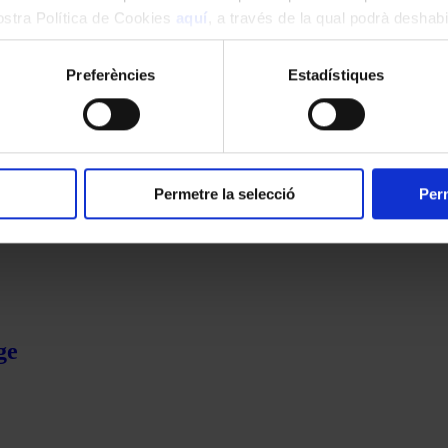
nostra Política de Cookies
aquí
, a través de la qual podrà deshabil
ment.
Preferències
Estadístiques
Permetre la selecció
Perm
ge