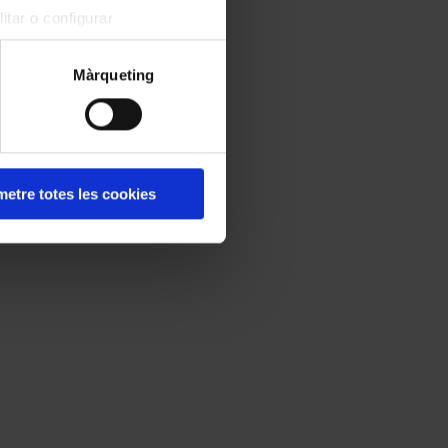
itar o configurar
Màrqueting
etre totes les cookies