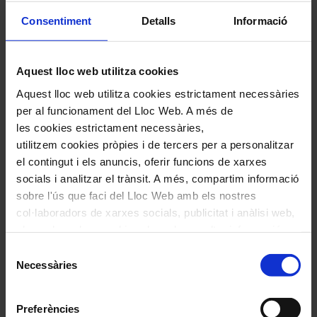
Consentiment
Detalls
Informació
Aquest lloc web utilitza cookies
Aquest lloc web utilitza cookies estrictament necessàries
per al funcionament del Lloc Web. A més de
les cookies estrictament necessàries,
utilitzem cookies pròpies i de tercers per a personalitzar
el contingut i els anuncis, oferir funcions de xarxes
Comparteix aquest article
socials i analitzar el trànsit. A més, compartim informació
Compártelo en Facebook
sobre l'ús que faci del Lloc Web amb els nostres
Compártelo en Twitter
col·laboradors de xarxes socials, publicitat i anàlisi web,
Compártelo per Email
els quals poden combinar-la amb una altra informació
Compártelo per Whatsapp
que els hagi proporcionat o que hagin recopilat a través
Selecció
Navegar
També et pot interessar
de l'ús que hagi fet dels seus serveis. En el quadre
Necessàries
de
per
inferior pot “Permetre totes les cookies” o seleccionar el
consentiment
les
tipus de cookies que vol permetre i prémer sobre
Preferències
articles
"Permetre la selecció". Si vol més informació visiti la