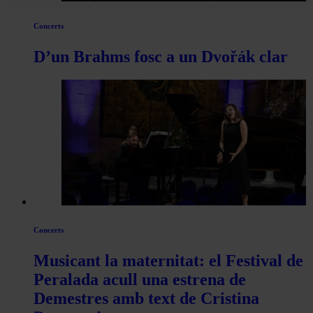
Concerts
D’un Brahms fosc a un Dvořák clar
Concerts
Musicant la maternitat: el Festival de
Peralada acull una estrena de
Demestres amb text de Cristina