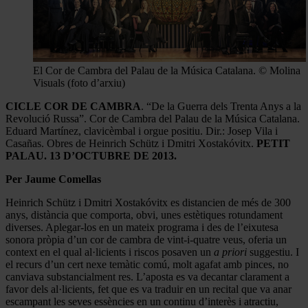
El Cor de Cambra del Palau de la Música Catalana. © Molina
Visuals (foto d’arxiu)
CICLE COR DE CAMBRA
. “De la Guerra dels Trenta Anys a la
Revolució Russa”. Cor de Cambra del Palau de la Música Catalana.
Eduard Martínez, clavicèmbal i orgue positiu. Dir.: Josep Vila i
Casañas. Obres de Heinrich Schütz i Dmitri Xostakóvitx.
PETIT
PALAU. 13 D’OCTUBRE DE 2013.
Per Jaume Comellas
Heinrich Schütz i Dmitri Xostakóvitx es distancien de més de 300
anys, distància que comporta, obvi, unes estètiques rotundament
diverses. Aplegar-los en un mateix programa i des de l’eixutesa
sonora pròpia d’un cor de cambra de vint-i-quatre veus, oferia un
context en el qual al·licients i riscos posaven un
a priori
suggestiu. I
el recurs d’un cert nexe temàtic comú, molt agafat amb pinces, no
canviava substancialment res. L’aposta es va decantar clarament a
favor dels al·licients, fet que es va traduir en un recital que va anar
escampant les seves essències en un continu d’interès i atractiu,