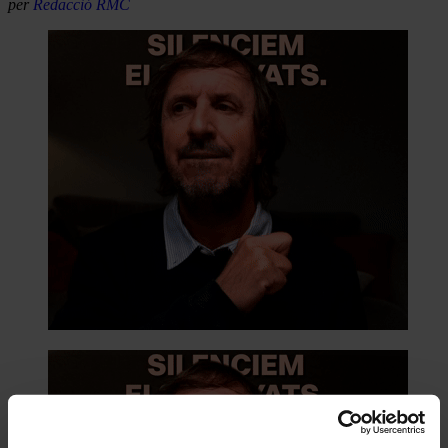
per
Redacció RMC