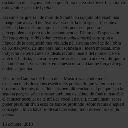
esclatat en una segona part en què l’obra de Xostakóvitx fins i tot va
esdevenir espectacle i
pathos.
Els cants de guerra i de mort de Schütz, en conjunt ofereixen una
imatge que a cavall de l’extroversió i de la introspecció –context
bèl·lic i clams dels protagonistes dels poemes– penetra
perceptiblement però no impactantment en l’ànim de l’espectador.
Set cançons opus 88 (sobre textos revolucionaris)
correspon a
l’època de la producció més vigilada pel sistema soviètic de l’obra
de Xostakóvitx. És una obra molt sotmesa a l’ideari imposat, amb
l’objectiu de retre culte als ideals revolucionaris del moment. Però
amb tot, l’artista, el creador sempre acaba surant i això vol dir que hi
ha també molt Xostakóvitx en aquesta obra… i també força càrrega
emfàtica gratuïta.
El Cor de Cambra del Palau de la Música va atendre molt
exactament els dos mons estètics. Es podria dir que vàrem escoltar
dos cors diferents, dues fidelitats ben diferenciades. I pel que fa a la
segona part, va saber mostrar amb una exactitud de fons remarcable
el caràcter peculiar de la música vocal eslava; i, naturalment, sense
poder presumir d’un estol de baixos profunds –tòpic recurs d’aquest
concepte–, hi va haver molt caràcter eslau, molt referent rus en la
versió.
16 octubre, 2013