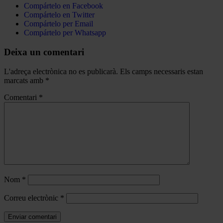
Compártelo en Facebook
Compártelo en Twitter
Compártelo per Email
Compártelo per Whatsapp
Deixa un comentari
L'adreça electrònica no es publicarà.
Els camps necessaris estan
marcats amb
*
Comentari
*
Nom
*
Correu electrònic
*