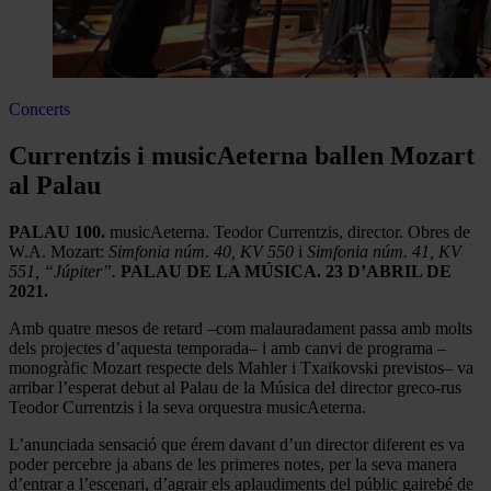
Concerts
Currentzis i musicAeterna ballen Mozart
al Palau
PALAU 100.
musicAeterna. Teodor Currentzis, director. Obres de
W.A. Mozart:
Simfonia núm. 40, KV 550
i
Simfonia núm. 41, KV
551, “Júpiter”.
PALAU DE LA MÚSICA. 23 D’ABRIL DE
2021.
Amb quatre mesos de retard –com malauradament passa amb molts
dels projectes d’aquesta temporada– i amb canvi de programa –
monogràfic Mozart respecte dels Mahler i Txaikovski previstos– va
arribar l’esperat debut al Palau de la Música del director greco-rus
Teodor Currentzis i la seva orquestra musicAeterna.
L’anunciada sensació que érem davant d’un director diferent es va
poder percebre ja abans de les primeres notes, per la seva manera
d’entrar a l’escenari, d’agrair els aplaudiments del públic gairebé de