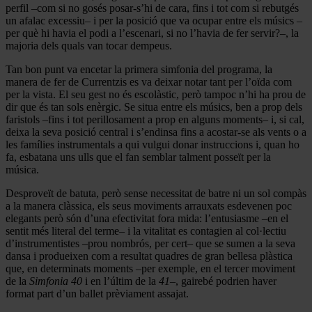
perfil –com si no gosés posar-s’hi de cara, fins i tot com si rebutgés
un afalac excessiu– i per la posició que va ocupar entre els músics –
per què hi havia el podi a l’escenari, si no l’havia de fer servir?–, la
majoria dels quals van tocar dempeus.
Tan bon punt va encetar la primera simfonia del programa, la
manera de fer de Currentzis es va deixar notar tant per l’oïda com
per la vista. El seu gest no és escolàstic, però tampoc n’hi ha prou de
dir que és tan sols enèrgic. Se situa entre els músics, ben a prop dels
faristols –fins i tot perillosament a prop en alguns moments– i, si cal,
deixa la seva posició central i s’endinsa fins a acostar-se als vents o a
les famílies instrumentals a qui vulgui donar instruccions i, quan ho
fa, esbatana uns ulls que el fan semblar talment posseït per la
música.
Desproveït de batuta, però sense necessitat de batre ni un sol compàs
a la manera clàssica, els seus moviments arrauxats esdevenen poc
elegants però són d’una efectivitat fora mida: l’entusiasme –en el
sentit més literal del terme– i la vitalitat es contagien al col·lectiu
d’instrumentistes –prou nombrós, per cert– que se sumen a la seva
dansa i produeixen com a resultat quadres de gran bellesa plàstica
que, en determinats moments –per exemple, en el tercer moviment
de la
Simfonia 40
i en l’últim de la
41
–, gairebé podrien haver
format part d’un ballet prèviament assajat.