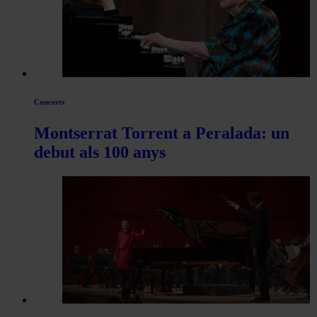
Concerts
Montserrat Torrent a Peralada: un
debut als 100 anys