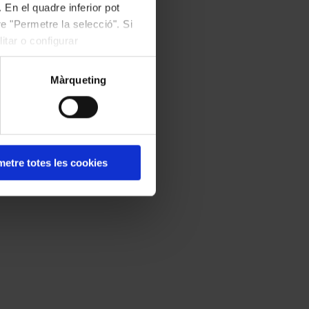
 En el quadre inferior pot
e "Permetre la selecció". Si
itar o configurar
Màrqueting
etre totes les cookies