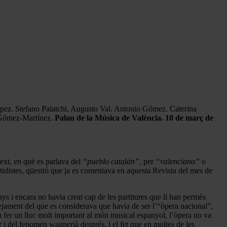
pez. Stefano Palatchi. Augusto Val. Antonio Gómez. Caterina
l Gómez-Martínez.
Palau de la Música de València. 10 de març de
text, en què es parlava del
“pueblo catalán”,
per
“valenciano”
o
artidistes, qüestió que ja es comentava en aquesta Revista del mes de
anys i encara no havia creat cap de les partitures que li han permès
ntejament del que es considerava que havia de ser l’“òpera nacional”,
 fer un lloc molt important al món musical espanyol, l’òpera no va
r i del fenomen wagnerià després, i el fet que en moltes de les