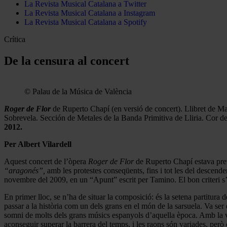
La Revista Musical Catalana a Twitter
La Revista Musical Catalana a Instagram
La Revista Musical Catalana a Spotify
Crítica
De la censura al concert
© Palau de la Música de València
Roger de Flor
de Ruperto Chapí (en versió de concert). Llibret de 
Sobrevela. Sección de Metales de la Banda Primitiva de Lliria. Cor d
2012.
Per Albert Vilardell
Aquest concert de l’òpera
Roger de Flor
de Ruperto Chapí estava previ
“aragonés”,
amb les protestes conseqüents, fins i tot les del descende
novembre del 2009, en un “Apunt” escrit per Tamino. El bon criteri s’
En primer lloc, se n’ha de situar la composició: és la setena partitura 
passar a la història com un dels grans en el món de la sarsuela. Va ser
somni de molts dels grans músics espanyols d’aquella època. Amb la vi
aconseguir superar la barrera del temps, i les raons són variades, però