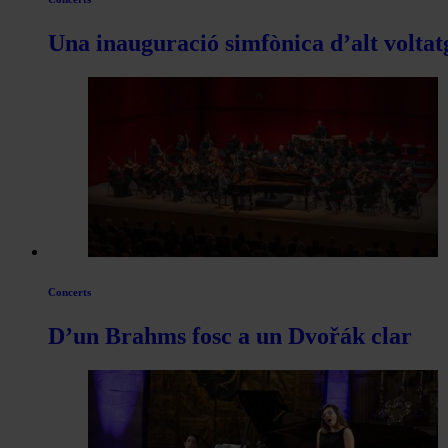
Una inauguració simfònica d’alt voltat
Concerts
D’un Brahms fosc a un Dvořák clar