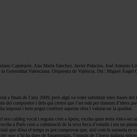
Mariano Capdepón. Ana María Sánchez. Javier Palacios. José Antonio Ló
e la Generalitat Valenciana. Orquestra de València. Dir.: Miguel Ánge
st a finals de l’any 2009, però algú va voler substituir unes frases del 
nts del compositor i dels qui creien que l’art està per damunt d’idees p
ha imposat i hem pogut conèixer aquesta obra i valorar-ne la qualitat.
del seu catàleg vocal i segona com a òpera, escrita quan tenia vint-i-set 
 escrita a París com a culminació de la seva beca d’estudis i era un pla
sió que dóna el temps es pot comprovar que, així com la sarsuela es va
 crec que n’hi ha dues de fonamentals, l’impuls de l’òpera italiana prime