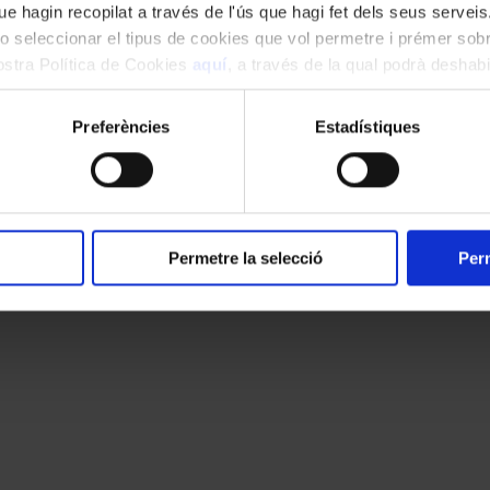
e hagin recopilat a través de l'ús que hagi fet dels seus serveis.
o seleccionar el tipus de cookies que vol permetre i prémer sobr
nostra Política de Cookies
aquí
, a través de la qual podrà deshabil
ment.
Preferències
Estadístiques
Permetre la selecció
Perm