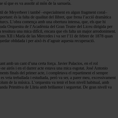
 sí que es va assolir al món de la sarsuela.
estil de Meyerbeer i també –especialment en algun fragment coral–
tant: és la falta de qualitat del llibret, que frena l’acció dramàtica
 turcs. L’obra comença amb una obertura intensa, que, els que hi
guda Orquestra de l’Acadèmia del Gran Teatre del Liceu dirigida per
essitura una mica difícil, encara que els falta un major arrodoniment.
fons XII i María de las Mercedes i va ser l’11 de febrer de 1878 quan
uedar oblidada i per això és d’agrair aquesta recuperació.
t amb un cant d’una certa força. Javier Palacios, en el rol
-ne airós i en el darrer acte estava una mica esgotat. José Antonio
ents finals del primer acte, i completava el repartiment el sempre
es veia treballada i estudiada, però va ser, a parer meu, excessivament
olum de la música. L’orquestra va tenir el bon nivell habitual, amb
nda Primitiva de Lliria amb brillantor i seguretat. De gran nivell va