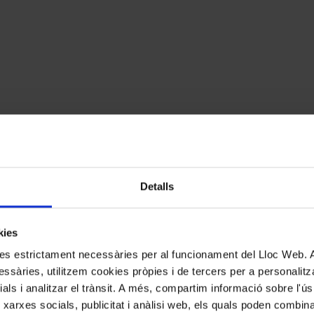
Detalls
kies
cats amb
*
kies estrictament necessàries per al funcionament del Lloc Web.
ssàries, utilitzem cookies pròpies i de tercers per a personalitza
ials i analitzar el trànsit. A més, compartim informació sobre l'
 xarxes socials, publicitat i anàlisi web, els quals poden combin