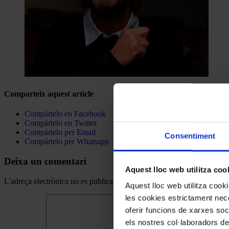
Comparteix aquest article
Compártelo en Facebook
Compártelo en Twitter
Compártelo per Email
Consentiment
Compártelo per Whatsapp
Deixa un comentari
Aquest lloc web utilitza coo
L'adreça electrònica no es publicarà.
Els camps necessaris estan mar
Aquest lloc web utilitza coo
les cookies estrictament nece
oferir funcions de xarxes soc
els nostres col·laboradors de