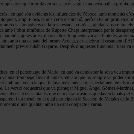
 compositors que triomfaven sense aconseguir una personalitat pròpia, que
terès i en què són evidents les influències de l’època, amb moments d’
loqüent, ampul·losa, té una certa inspiració, però hi ha un problema impor
or amb els almogàvers en la seva estada a Grècia, ajudant-los contra els
ica amb l’obra simfònica de Ruperto Chapí interpretada per la desapare
també algunes àries, duos i altres fragments vocals d’interès, amb una t
, junt amb una cantata del mestre Arrieta, per celebrar el casament d’Al
icialment previst Julián Gayarre. Després d’aquestes funcions l’obra va q
ez, en el personatge de María, en què va demostrar la seva veu importan
 va anar trampejant les dificultats, encara que no sempre va poder sortir
rò amb una veu a la qual faltava més intensitat, especialment en els mom
ble. La versió orquestral que va plantejar Miguel Ángel Gómez-Martínez 
enia al costat els cantants, que en massa ocasions quedaven tapats pel v
parent i un metall en el qual participava la Sección de Metales de la Ba
moments d’alta qualitat, amb un cant compacte i variat.