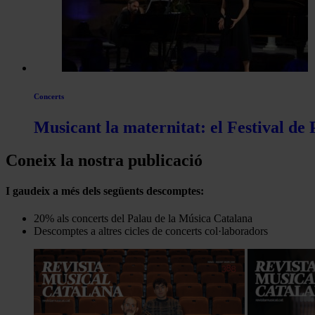
Concerts
Musicant la maternitat: el Festival de
Coneix la nostra publicació
I gaudeix a més dels següents descomptes:
20% als concerts del Palau de la Música Catalana
Descomptes a altres cicles de concerts col·laboradors