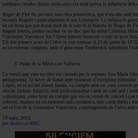
partitures creades durant molts anys era molt palesa la influència dels
Roger de Flor
és, per tant, una obra primerenca, que s’escolta amb in
recorda Wagner i particularment el seu
Lohengrin
. La música és grandi
en un tema que pot donar molt de si com és la historia de Roger de Fl
tinguin interès, poden escoltar en un disc que ha editat Columna Mús
Gueràssim Voronkov. En l’òpera trobem moments corals de gran força i 
Els dos primers actes de l’obra es van estrenar el 23 de gener de 1878
es va estrenar completa, amb el gran tenor Tamberlick substituint l’in
© Palau de la Música de València
La versió que vam escoltar era cantada per la soprano Ana María Sánch
protagonista, va haver de lluitar amb moments d’escriptura millorable i
López, en el rol del dolent Basila, va complir amb un cant correcte pe
efectiu Stefano Palatchi, amb professionalitat i amb un cant serè i no
voluminosa, sense tenir en compte que era en versió de concert i que t
cohesió, matisos en els moments més romàntics, una corda fluida i trans
ser el Cor de la Generalitat Valenciana, coprotagonista de l’obra amb 
19 març, 2012
per
Redacció RMC