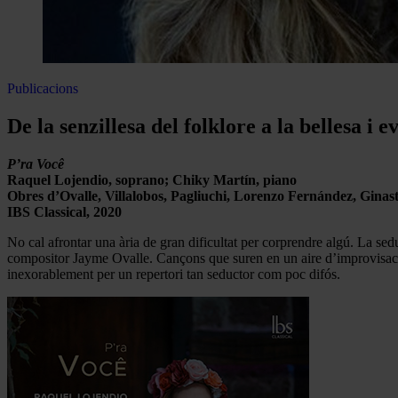
Publicacions
De la senzillesa del folklore a la bellesa i
P’ra Você
Raquel Lojendio, soprano; Chiky Martín, piano
Obres d’Ovalle, Villalobos, Pagliuchi, Lorenzo Fernández, Ginas
IBS Classical, 2020
No cal afrontar una ària de gran dificultat per corprendre algú. La se
compositor Jayme Ovalle. Cançons que suren en un aire d’improvisaci
inexorablement per un repertori tan seductor com poc difós.