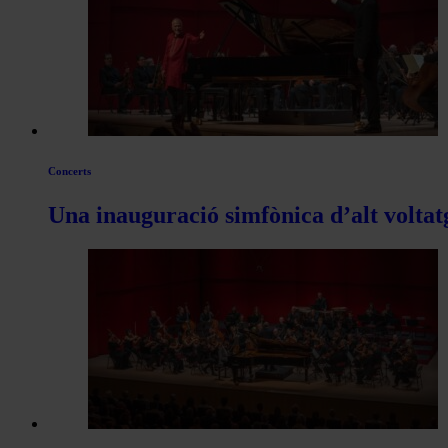
articles
de
Actualitat
Concerts
Una inauguració simfònica d’alt voltat