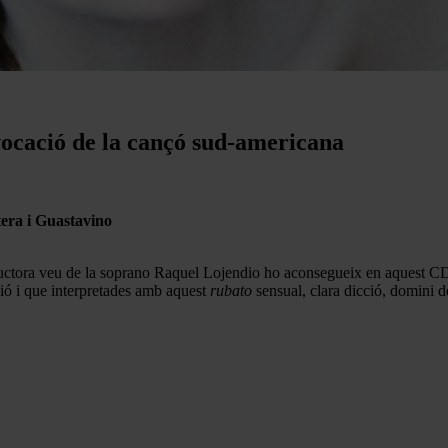
 evocació de la cançó sud-americana
tera i Guastavino
ductora veu de la soprano Raquel Lojendio ho aconsegueix en aquest CD j
ó i que interpretades amb aquest
rubato
sensual, clara dicció, domini 