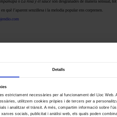
 Pampamapa
o
La rosa y el sauce
són desgranades de manera sensual, tot e
 en què l’aparent senzillesa i la melodia popular ens corprenen.
jendio.com
Detalls
kies
kies estrictament necessàries per al funcionament del Lloc Web.
ssàries, utilitzem cookies pròpies i de tercers per a personalitza
ials i analitzar el trànsit. A més, compartim informació sobre l'
 xarxes socials, publicitat i anàlisi web, els quals poden combin