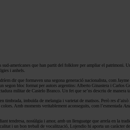
sud-americanes que han partit del folklore per ampliar el patrimoni. Un 
gies i anhels.
 podríem dir que formaven una segona generació nacionalista, com Jay
té un segon bloc format per autors argentins: Alberto Ginastera i Carlos
ctadura militar de Castelo Branco. Un fet que se’ns descriu de manera t
en timbrada, imbuïda de melangia i varietat de matisos. Però res d’això
at de colors. Amb moments veritablement aconseguits, com l’esmentada
Azu
ant tendresa, nostàlgia i amor, amb un llenguatge que arrela en la tradi
tat i un bon treball de vocalització, Lojendio hi aporta un caràcter des