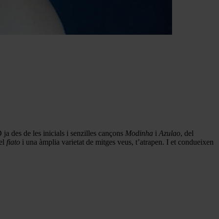
a des de les inicials i senzilles cançons
Modinha
i
Azulao
, del
del
fiato
i una àmplia varietat de mitges veus, t’atrapen. I et condueixen