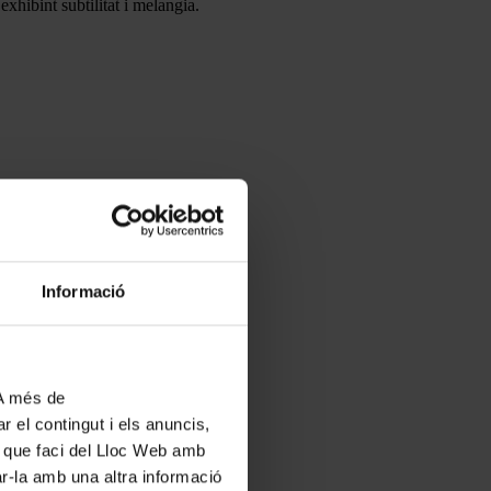
xhibint subtilitat i melangia.
Informació
 A més de
r el contingut i els anuncis,
ús que faci del Lloc Web amb
ar-la amb una altra informació