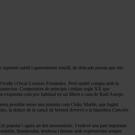
repertori subtil i aparentment senzill, de delicada poesia que ens
me Ovalle i Oscar Lorenzo Fernández. Però també compta amb la
 Guastavino. Compositors de principis i mitjan segle XX que
an exquisida com poc habitual en un llibret a cura de Raúl Asenjo.
 seria possible sense una pianista com Chiky Martín, que fugint
lao,
la dolçor de la cançó de bressol
Arrorró
o la hipnòtica
Canción
ció popular i agafa un tint neoromàntic. I esdevé una part important
inhibit, lluminositat, tendresa i lirisme amb expressivitat sempre