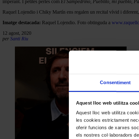
imperant. I petites perles com
El Sampedrino, Pueblito, mi pueblo,
Raquel Lojendio i Chiky Martín ens regalen un recital vívid i diferent,
Imatge destacada:
Raquel Lojendio. Foto obtinguda a
www.raquello
12 agost, 2020
per
Santi Riu
Consentiment
Aquest lloc web utilitza coo
Aquest lloc web utilitza coo
les cookies estrictament nece
oferir funcions de xarxes soc
els nostres col·laboradors de