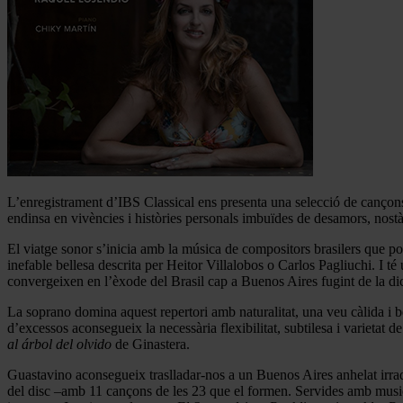
L’enregistrament d’IBS Classical ens presenta una selecció de cançons 
endinsa en vivències i històries personals imbuïdes de desamors, nostàl
El viatge sonor s’inicia amb la música de compositors brasilers que
inefable bellesa descrita per Heitor Villalobos o Carlos Pagliuchi. I 
convergeixen en l’èxode del Brasil cap a Buenos Aires fugint de la di
La soprano domina aquest repertori amb naturalitat, una veu càlida i b
d’excessos aconsegueix la necessària flexibilitat, subtilesa i variet
al árbol del olvido
de Ginastera.
Guastavino aconsegueix traslladar-nos a un Buenos Aires anhelat irradi
del disc –amb 11 cançons de les 23 que el formen. Servides amb musicali