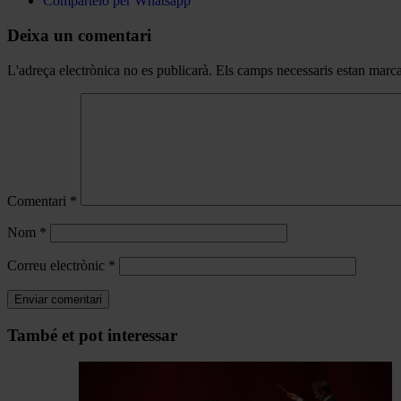
Compártelo per Whatsapp
Deixa un comentari
L'adreça electrònica no es publicarà.
Els camps necessaris estan mar
Comentari
*
Nom
*
Correu electrònic
*
Navegar
També et pot interessar
per
les