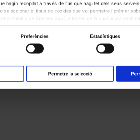
e hagin recopilat a través de l'ús que hagi fet dels seus serveis.
o seleccionar el tipus de cookies que vol permetre i prémer sobr
nostra Política de Cookies
aquí
, a través de la qual podrà deshabil
ment.
Preferències
Estadístiques
Permetre la selecció
Perm