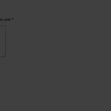
cats amb
*