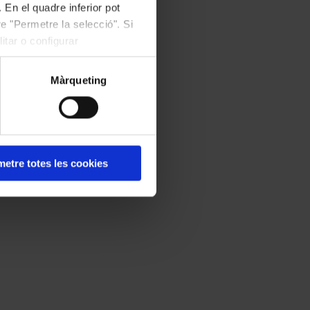
 En el quadre inferior pot
e "Permetre la selecció". Si
itar o configurar
Màrqueting
etre totes les cookies