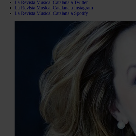
La Revista Musical Catalana a Twitter
La Revista Musical Catalana a Instagram
La Revista Musical Catalana a Spotify