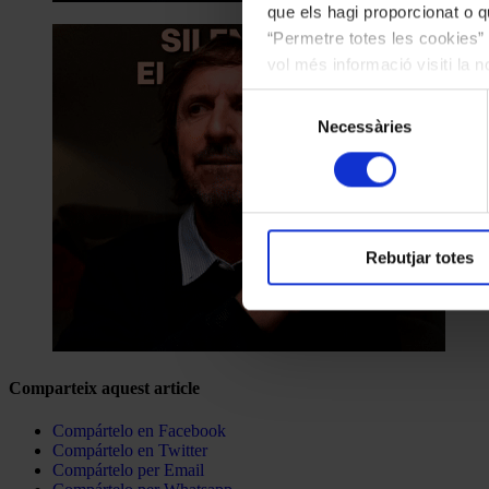
que els hagi proporcionat o qu
“Permetre totes les cookies” 
vol més informació visiti la 
les cookies en qualsevol mo
Selecció
Necessàries
de
consentiment
Rebutjar totes
Comparteix aquest article
Compártelo en Facebook
Compártelo en Twitter
Compártelo per Email