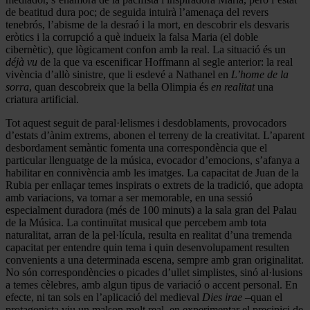
de beatitud dura poc; de seguida intuirà l’amenaça del revers
tenebrós, l’abisme de la desraó i la mort, en descobrir els desvaris
eròtics i la corrupció a què indueix la falsa Maria (el doble
cibernètic), que lògicament confon amb la real. La situació és un
déjà vu
de la que va escenificar Hoffmann al segle anterior: la real
vivència d’allò sinistre, que li esdevé a Nathanel en
L’home de la
sorra
, quan descobreix que la bella Olimpia és
en realitat
una
criatura artificial.
Tot aquest seguit de paral·lelismes i desdoblaments, provocadors
d’estats d’ànim extrems, abonen el terreny de la creativitat. L’aparent
desbordament semàntic fomenta una correspondència que el
particular llenguatge de la música, evocador d’emocions, s’afanya a
habilitar en connivència amb les imatges. La capacitat de Juan de la
Rubia per enllaçar temes inspirats o extrets de la tradició, que adopta
amb variacions, va tornar a ser memorable, en una sessió
especialment duradora (més de 100 minuts) a la sala gran del Palau
de la Música. La continuïtat musical que percebem amb tota
naturalitat, arran de la pel·lícula, resulta en realitat d’una tremenda
capacitat per entendre quin tema i quin desenvolupament resulten
convenients a una determinada escena, sempre amb gran originalitat.
No són correspondències o picades d’ullet simplistes, sinó al·lusions
a temes cèlebres, amb algun tipus de variació o accent personal. En
efecte, ni tan sols en l’aplicació del medieval
Dies irae
–quan el
protagonista viu un malson molt real, en experimentar el precipici de