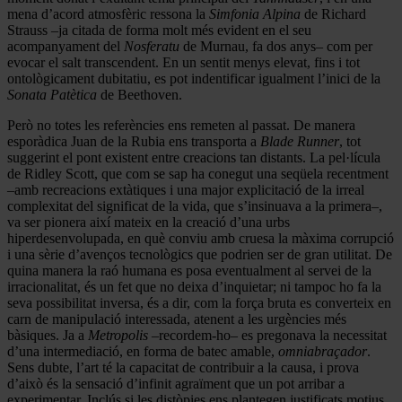
mena d’acord atmosfèric ressona la
Simfonia Alpina
de Richard
Strauss –ja citada de forma molt més evident en el seu
acompanyament del
Nosferatu
de Murnau, fa dos anys– com per
evocar el salt transcendent. En un sentit menys elevat, fins i tot
ontològicament dubitatiu, es pot indentificar igualment l’inici de la
Sonata
Patètica
de Beethoven.
Però no totes les referències ens remeten al passat. De manera
esporàdica Juan de la Rubia ens transporta a
Blade Runner
, tot
suggerint el pont existent entre creacions tan distants. La pel·lícula
de Ridley Scott, que com se sap ha conegut una seqüela recentment
–amb recreacions extàtiques i una major explicitació de la irreal
complexitat del significat de la vida, que s’insinuava a la primera–,
va ser pionera així mateix en la creació d’una urbs
hiperdesenvolupada, en què conviu amb cruesa la màxima corrupció
i una sèrie d’avenços tecnològics que podrien ser de gran utilitat. De
quina manera la raó humana es posa eventualment al servei de la
irracionalitat, és un fet que no deixa d’inquietar; ni tampoc ho fa la
seva possibilitat inversa, és a dir, com la força bruta es converteix en
carn de manipulació interessada, atenent a les urgències més
bàsiques. Ja a
Metropolis
–recordem-ho– es pregonava la necessitat
d’una intermediació, en forma de batec amable,
omniabraçador
.
Sens dubte, l’art té la capacitat de contribuir a la causa, i prova
d’això és la sensació d’infinit agraïment que un pot arribar a
experimentar. Inclús si les distòpies ens plantegen justificats motius