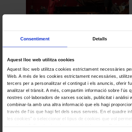
Actualitat
Consentiment
Detalls
Concerts
Una inauguració simfònica d’alt
Aquest lloc web utilitza cookies
voltatge
Aquest lloc web utilitza cookies estrictament necessàries pe
Web. A més de les cookies estrictament necessàries, utilitz
tercers per a personalitzar el contingut i els anuncis, oferir 
analitzar el trànsit. A més, compartim informació sobre l'ús 
nostres col·laboradors de xarxes socials, publicitat i anàlisi
combinar-la amb una altra informació que els hagi proporcion
través de l'ús que hagi fet dels seus serveis. En el quadre in
les cookies” o seleccionar el tipus de cookies que vol perme
la selecció". Si vol més informació visiti la nostra Política 