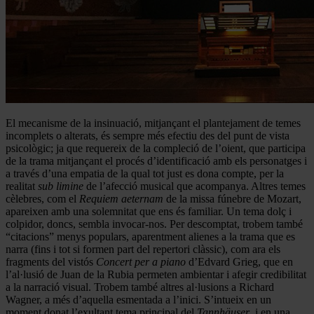
El mecanisme de la insinuació, mitjançant el plantejament de temes
incomplets o alterats, és sempre més efectiu des del punt de vista
psicològic; ja que requereix de la compleció de l’oient, que participa
de la trama mitjançant el procés d’identificació amb els personatges i
a través d’una empatia de la qual tot just es dona compte, per la
realitat
sub limine
de l’afecció musical que acompanya. Altres temes
cèlebres, com el
Requiem aeternam
de la missa fúnebre de Mozart,
apareixen amb una solemnitat que ens és familiar. Un tema dolç i
colpidor, doncs, sembla invocar-nos. Per descomptat, trobem també
“citacions” menys populars, aparentment alienes a la trama que es
narra (fins i tot si formen part del repertori clàssic), com ara els
fragments del vistós
Concert per a piano
d’Edvard Grieg, que en
l’al·lusió de Juan de la Rubia permeten ambientar i afegir credibilitat
a la narració visual. Trobem també altres al·lusions a Richard
Wagner, a més d’aquella esmentada a l’inici. S’intueix en un
moment donat l’exultant tema principal del
Tannhäuser
, i en una