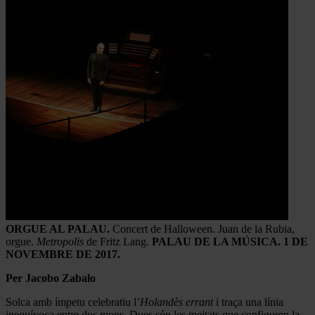
ORGUE AL PALAU.
Concert de Halloween. Juan de la Rubia,
orgue.
Metropolis
de Fritz Lang.
PALAU DE LA MÚSICA. 1 DE
NOVEMBRE DE 2017.
Per Jacobo Zabalo
Solca amb ímpetu celebratiu l’
Holandès errant
i traça una línia
inequívoca entre dos mons. Dues són les meitats que configuren la