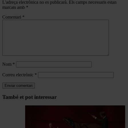
L'adreça electrònica no es publicarà.
Els camps necessaris estan
marcats amb
*
Comentari
*
Nom
*
Correu electrònic
*
Navegar
També et pot interessar
per
les
articles
de