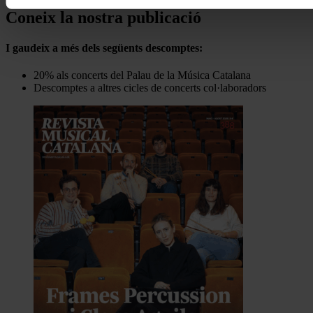
Coneix la nostra publicació
I gaudeix a més dels següents descomptes:
20% als concerts del Palau de la Música Catalana
Descomptes a altres cicles de concerts col·laboradors