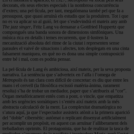
decorats, els seus efectes especials i la nombrosa concurrència
d’extres; una pel·lícula, per tant, megalòmana també pel que fa a
pressupost, que quasi arruïnà els estudis que la produïren. Tot i que
no es va aplicar so al guió, fet que s’esdevindrà el mateix any amb
The jazz singer
, Fritz Lang va demanar a Gottfried Huppertz que
compongués una banda sonora de dimensions simfòniques. Una
música rica en detalls i temes recurrents, que il·lustren la
mecanització absoluta del ritme de la ciutat i representen sense
paraules el vaivé de situacions i afectes, tots desplegats en una cinta
falsament maniquea, en què no es dona una simple contraposició
entre bé i mal, com es podria pensar.
La pel·lícula de Lang és ambiciosa, així mateix, per la seva proposta
narrativa. La sentència que s’adverteix en l’alfa i l’omega de
Metropolis
és tan clara com difícil de concretar: es diu que entre les
mans i el cervell (la filosòfica escissió matèria-ànima, rarament
resolta) s’ha de trobar un mediador, paper que s’atribueix al “cor”.
Òrgan metafòricament entès com a pont, o vincle, que empatitza
amb les urgències somàtiques i s’entén així mateix amb la més
abstracta calculació de la ment. La complexitat dramatúrgica no
s’atura aquí, ja que l’espectador assisteix atònit a la primera aparició
del “doble” cibernètic: autòmat o replicant dissenyat artificialment
per acomplir un propòsit, en aquest cas arruïnar l’alliberament dels
treballadors oprimits. El protagonista, que ha de realitzar la tasca de
mediador, s’enamora de la pacifista i inspiradora Maria, però l’estat