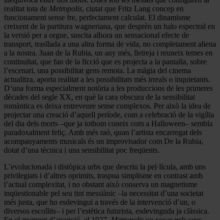
realitat tota de
Metropolis
, ciutat que Fritz Lang concep en
funcionament sense fre, perfectament calculat. El dinamisme
creixent de la partitura wagneriana, que desprèn un halo espectral en
la versió per a orgue, suscita alhora un sensacional efecte de
transport, trasllada a una altra forma de vida, no completament aliena
a la nostra. Juan de la Rubia, un any més, lletreja i reuneix temes en
continuïtat, que fan de la ficció que es projecta a la pantalla, sobre
l’escenari, una possibilitat gens remota. La màgia del cinema
actualitza, aporta realitat a les possibilitats més irreals o inquietants.
D’una forma especialment notòria a les produccions de les primeres
dècades del segle XX, en què la cara obscura de la sensibilitat
romàntica es deixa entreveure sense complexos. Per això la idea de
projectar una creació d’aquell període, com a celebració de la vigília
del dia dels morts –que ja tothom coneix com a Halloween– sembla
paradoxalment feliç. Amb més raó, quan l’artista encarregat dels
acompanyaments musicals és un improvisador com De la Rubia,
dotat d’una tècnica i una sensibilitat poc freqüents.
L’evolucionada i distòpica urbs que descriu la pel·lícula, amb uns
privilegiats i d’altres oprimits, traspua simplisme en contrast amb
l’actual complexitat, i no obstant això conserva un magnetisme
inqüestionable pel seu tint messiànic –la necessitat d’una societat
més justa, que ho esdevingui a través de la intervenció d’un, o
diversos escollits– i per l’estètica futurista, esdevinguda ja clàssica.
En el moment d’aparició, el 1927,
Metropolis
va xocar pels seus