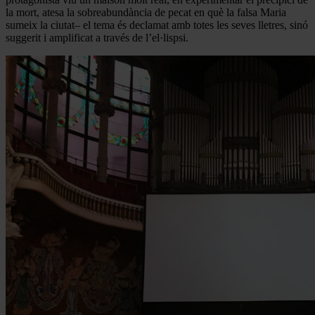
la mort, atesa la sobreabundància de pecat en què la falsa Maria
sumeix la ciutat– el tema és declamat amb totes les seves lletres, sinó
suggerit i amplificat a través de l’el·lispsi.