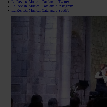
La Revista Musical Catalana a Twitter
La Revista Musical Catalana a Instagram
La Revista Musical Catalana a Spotify