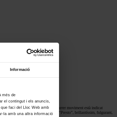
Informació
 A més de
r el contingut i els anuncis,
ús que faci del Lloc Web amb
able. Tot i que és ben cert que el darrer moviment està indicat
oreja l’obra i no a l’inrevés. Aquell “Presto”, brillantíssim, fulgurant,
ar-la amb una altra informació