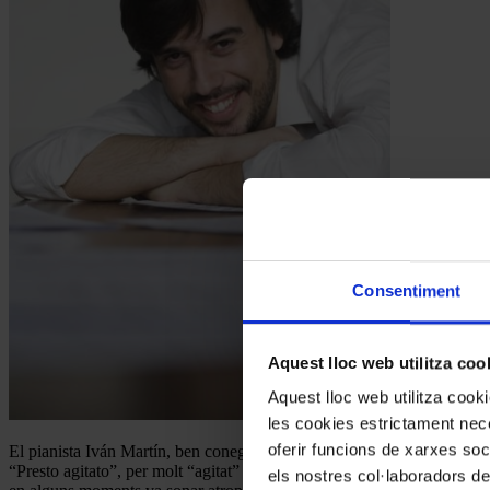
Consentiment
Aquest lloc web utilitza coo
Aquest lloc web utilitza coo
les cookies estrictament nece
oferir funcions de xarxes soc
El pianista Iván Martín, ben conegut a la Schubertíada, va exercir de p
“Presto agitato”, per molt “agitat” que sigui el
presto
, sempre ha d’esta
els nostres col·laboradors de