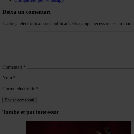
Compártelo per Whatsapp
Deixa un comentari
L'adreça electrònica no es publicarà.
Els camps necessaris estan mar
Comentari
*
Nom
*
Correu electrònic
*
Navegar
També et pot interessar
per
les