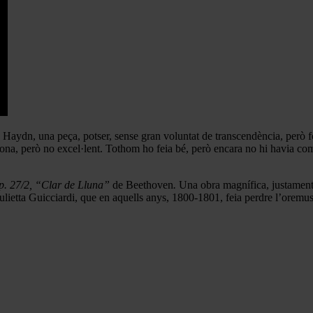
Haydn, una peça, potser, sense gran voluntat de transcendència, però fo
 bona, però no excel·lent. Tothom ho feia bé, però encara no hi havia com
op. 27/2, “Clar de Lluna”
de Beethoven
.
Una obra magnífica, justament 
Giulietta Guicciardi, que en aquells anys, 1800-1801, feia perdre l’orem