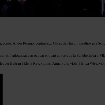
n, piano. Ander Perrino, contrabaix. Obres de Haydn, Beethoven i Schu
minós i enjogassat van ocupar el quart concert de la Schubertíada a Vila
 Oleguer Beltran i Elena Rey, violins; Anna Puig, viola, i Erica Wise, vi