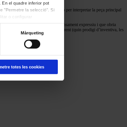
 En el quadre inferior pot
cel·lent contrabaixista Ander Perrino per interpretar la peça principal
e "Permetre la selecció". Si
itar o configurar
, fàcil. Un tocar equilibrat però intensament expressiu i que obria
 fer que aquell Schubert alegre i ocurrent (quin prodigi d’inventiva, les
Màrqueting
etre totes les cookies