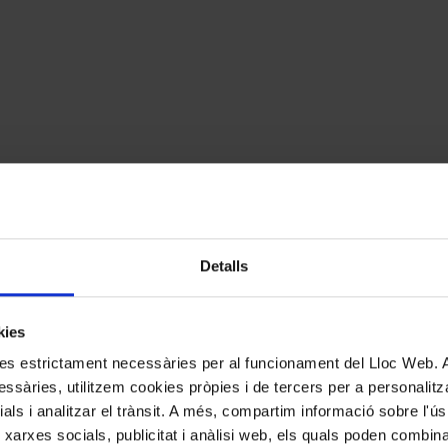
Detalls
kies
kies estrictament necessàries per al funcionament del Lloc Web.
ssàries, utilitzem cookies pròpies i de tercers per a personalitza
ials i analitzar el trànsit. A més, compartim informació sobre l'
ianista apassionat i va oferir una
Clar de Lluna
plausible però no memor
r sota control i s’ha de transmetre la sensació que és el pianista qui seny
 xarxes socials, publicitat i anàlisi web, els quals poden combin