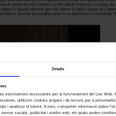
ia de passar tres anys després a la Revolució Francesa. La criada que mo
 són alguns d’aquests elements que van superar la rígida censura de l’è
 esclatar la
Querelle des bouffons
quan es va representar a l’Académie Roy
Detalls
kies
kies estrictament necessàries per al funcionament del Lloc Web.
ssàries, utilitzem cookies pròpies i de tercers per a personalitza
ials i analitzar el trànsit. A més, compartim informació sobre l'
 xarxes socials, publicitat i anàlisi web, els quals poden combin