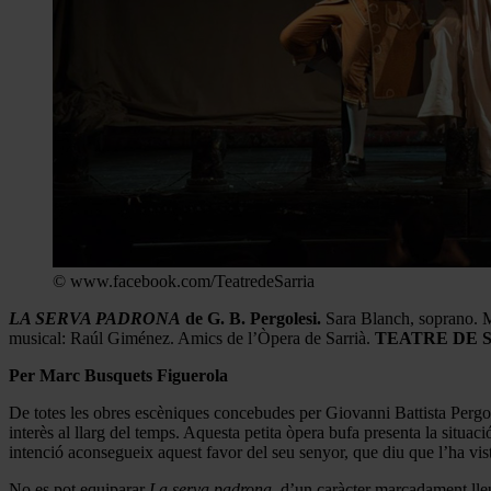
© www.facebook.com/TeatredeSarria
LA SERVA PADRONA
de G. B. Pergolesi.
Sara Blanch, soprano. Ma
musical: Raúl Giménez. Amics de l’Òpera de Sarrià.
TEATRE DE S
Per Marc Busquets Figuerola
De totes les obres escèniques concebudes per Giovanni Battista Pergo
interès al llarg del temps. Aquesta petita òpera bufa presenta la situaci
intenció aconsegueix aquest favor del seu senyor, que diu que l’ha vist
No es pot equiparar
La serva padrona
, d’un caràcter marcadament ll