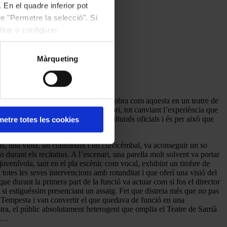
 En el quadre inferior pot
e "Permetre la selecció". Si
itar o configurar
Màrqueting
. Resulta deliciós poder gaudir d’una obra com aquesta en un teatre de
nt ideal per a aquest tipus de repertori, tot canviant l’experiència que
i hagués les grans institucions culturals oficials i és per això que
etre totes les cookies
s, una viola, un contrabaix i un clavicèmbal, va aconseguir un so
durant els recitatius. A l’escenari, una parella molt solvent va portar
ovenívola, tant en el pla escènic com vocal, exhibint un timbre de
totes les seves intervencions amb rotunditat i que oferí una visió del
que durant la primera part de la funció va actuar com si fos el director
 si estiguéssim presenciant un assaig. Fet que distreia més que no pas
ità Tempesta i van convertir el que quedava de funció en una
tra, el públic absolutament heterogeni que omplia el Teatre de Sarrià
nt…