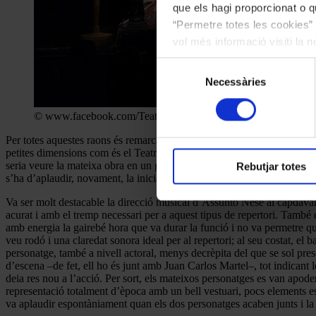
que els hagi proporcionat o qu
“Permetre totes les cookies” 
vol més informació visiti la 
les cookies en qualsevol mo
Selecció
Necessàries
de
consentiment
© www.facebook.com/TeatredeSarria
Per totes aquestes raons és remarcable que els Amics de l’Òpera de Sar
petites dimensions com és el Teatre del Centre Parroquial de Sarrià i
seria veure la mateixa obra en un gran auditori. També costa imaginar 
Rebutjar totes
s’ha d’aplaudir, novament, la iniciativa d’aquest grup d’entusiastes.
Va ser molt destacable la direcció musical d’Assunto Nese al capdavan
acurat i amb el tremp necessari per a aquest tipus de repertori. També 
amb energia la gairebé hora que va durar la funció i no va permetre q
veu rodó i una claredat sonora ideal per al repertori; al seu costat, e
personatge, també a nivell actoral, menys decrèpita del que se sol prese
d’escena –de fet, ell ho és junt amb Juan Carlos Martel–, tot indicant 
deia res nou a l’acció. Per sort, els mateixos personatges es van apoder
representació totalment d’època amb un bell vestuari, pocs elements es
va aplaudir espontàniament quan els dos personatges acaben junts i l