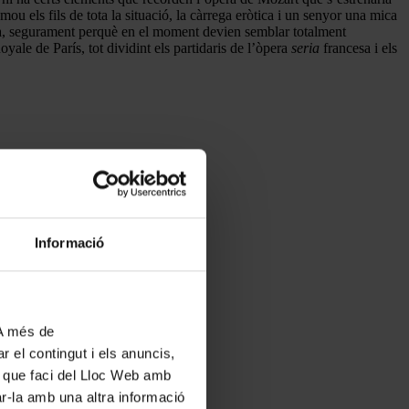
u els fils de tota la situació, la càrrega eròtica i un senyor una mica
poca, segurament perquè en el moment devien semblar totalment
ale de París, tot dividint els partidaris de l’òpera
seria
francesa i els
Informació
 A més de
r el contingut i els anuncis,
ús que faci del Lloc Web amb
ar-la amb una altra informació