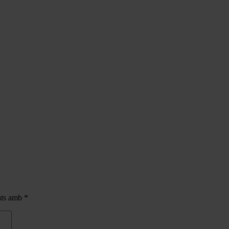
cats amb
*