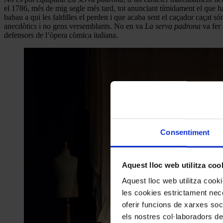
el 1786, més de mig segle més tard, tot anunciant tímidament el que hav
babau a qui les faldilles el perden i que acaba sent el caçador caçat
anecdòtics i no gens versemblants. No en va
La serva padrona
va fer
defensors de l’òpera còmica italiana.
Consentiment
Aquest lloc web utilitza coo
Aquest lloc web utilitza coo
les cookies estrictament nece
oferir funcions de xarxes soc
els nostres col·laboradors de