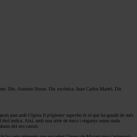
e. Dir.: Assunto Nesse. Dir. escènica: Juan Carlos Martel. Dir.
àpols junt amb l’òpera
Il prigioner superbo
és el que ha gaudit de més
el títol indica. Així, amb una sèrie de trucs i enganys sense mala
abans del seu casori.
e hi ha certs elements que recorden l’òpera de Mozart que s’estrenaria