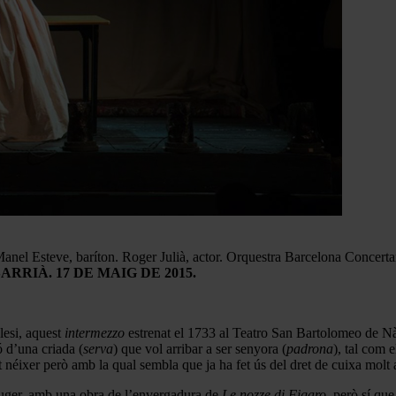
nel Esteve, baríton. Roger Julià, actor. Orquestra Barcelona Concertant
ARRIÀ. 17 DE MAIG DE 2015.
lesi, aquest
intermezzo
estrenat el 1733 al Teatro San Bartolomeo de N
ó d’una criada (
serva
) que vol arribar a ser senyora (
padrona
), tal com 
 néixer però amb la qual sembla que ja ha fet ús del dret de cuixa molt 
euger, amb una obra de l’envergadura de
Le nozze di Figaro
, però sí qu