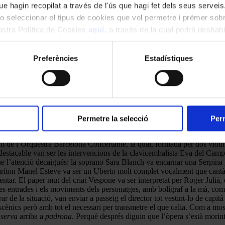
e hagin recopilat a través de l'ús que hagi fet dels seus serveis.
o seleccionar el tipus de cookies que vol permetre i prémer sobr
nostra Política de Cookies
aquí
, a través de la qual podrà deshabil
ment.
Preferències
Estadístiques
rià hagin triat el títol per clausurar la seva primera temporada d’òpera
 que, malgrat no ser contemporani de
La serva padrona
, ofereix un ambie
on es podria fer una òpera d’aquestes dimensions en una ciutat on només h
Permetre la selecció
Perm
t de l’Orquestra Barcelona Concertante, la qual, formada per dos violin
destacable van ser les intervencions de la clavicembalista Eva del Campo 
ue l’atenció decaigués: la soprano Sara Blanch va encarnar una Serpina j
l baríton Manel Esteve va ser un Uberto molt complet vocalment que cantà 
ntar. El paper mut del criat Vespone va ser interpretat per Roger Julià, 
les entrades i els moviments dels personatges, amb bolígraf a la mà, com
ar de la situació, van enviar a passeig el director tot vestint-lo de cap
cènics però amb tot el necessari per transmetre el que calia. Com a mos
a
serva
arriba a
padrona
. Perquè després diguin que l’òpera s’està mori