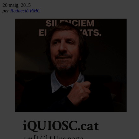
20 maig, 2015
per
Redacció RMC