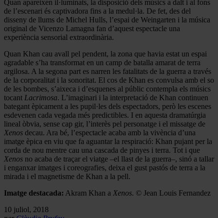
Quan apareixen il·luminats, la disposició dels músics a dalt i al fons
de l’escenari és captivadora fins a la medul·la. De fet, des del
disseny de llums de Michel Hulls, l’espai de Weingarten i la música
original de Vicenzo Lamagna fan d’aquest espectacle una
experiència sensorial extraordinària.
Quan Khan cau avall pel pendent, la zona que havia estat un espai
agradable s’ha transformat en un camp de batalla amarat de terra
argilosa. A la segona part es narren les fatalitats de la guerra a través
de la corporalitat i la sonoritat. El cos de Khan es convulsa amb el so
de les bombes, s’aixeca i d’esquenes al públic contempla els músics
tocant
Lacrimosa
. L’imaginari i la interpretació de Khan continuen
bategant èpicament a les pupil·les dels espectadors, però les escenes
esdevenen cada vegada més predictibles. I en aquesta dramatúrgia
lineal òbvia, sense cap gir, l’interès pel personatge i el missatge de
Xenos
decau. Ara bé, l’espectacle acaba amb la vivència d’una
imatge èpica en viu que fa aguantar la respiració: Khan pujant per la
corda de nou mentre cau una cascada de pinyes i terra. Tot i que
Xenos
no acaba de traçar el viatge –el llast de la guerra–, sinó a tallar
i enganxar imatges i coreografies, deixa el gust pastós de terra a la
mirada i el magnetisme de Khan a la pell.
Imatge destacada:
Akram Khan a
Xenos
. © Jean Louis Fernandez
10 juliol, 2018