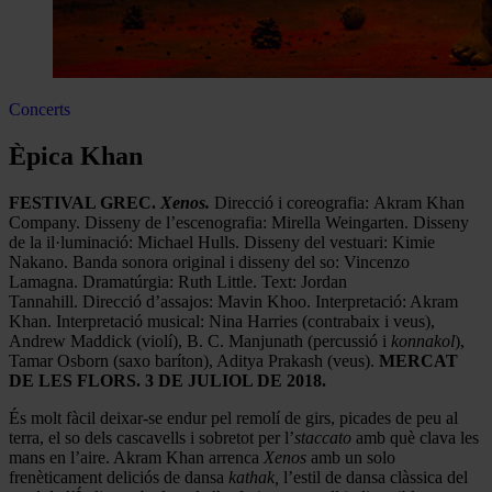
Concerts
Èpica Khan
FESTIVAL GREC.
Xenos.
Direcció i coreografia: Akram Khan
Company. Disseny de l’escenografia: Mirella Weingarten. Disseny
de la il·luminació: Michael Hulls. Disseny del vestuari: Kimie
Nakano. Banda sonora original i disseny del so: Vincenzo
Lamagna. Dramatúrgia: Ruth Little. Text: Jordan
Tannahill. Direcció d’assajos: Mavin Khoo. Interpretació: Akram
Khan. Interpretació musical: Nina Harries (contrabaix i veus),
Andrew Maddick (violí), B. C. Manjunath (percussió i
konnakol
),
Tamar Osborn (saxo baríton), Aditya Prakash (veus).
MERCAT
DE LES FLORS. 3 DE JULIOL DE 2018.
És molt fàcil deixar-se endur pel remolí de girs, picades de peu al
terra, el so dels cascavells i sobretot per l’
staccato
amb què clava les
mans en l’aire. Akram Khan arrenca
Xenos
amb un solo
frenèticament deliciós de dansa
kathak,
l’estil de dansa clàssica del