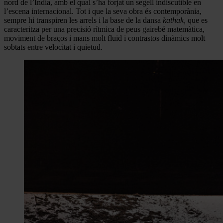
nord de l’Índia, amb el qual s’ha forjat un segell indiscutible en
l’escena internacional. Tot i que la seva obra és contemporània,
sempre hi transpiren les arrels i la base de la dansa
kathak,
que es
caracteritza per una precisió rítmica de peus gairebé matemàtica,
moviment de braços i mans molt fluid i contrastos dinàmics molt
sobtats entre velocitat i quietud.