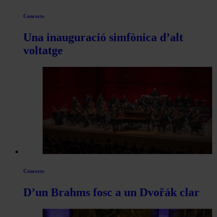
Concerts
Una inauguració simfònica d’alt
voltatge
Concerts
D’un Brahms fosc a un Dvořák clar