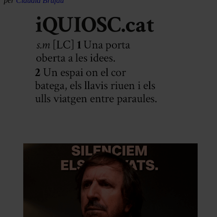
per
Clàudia Brufau