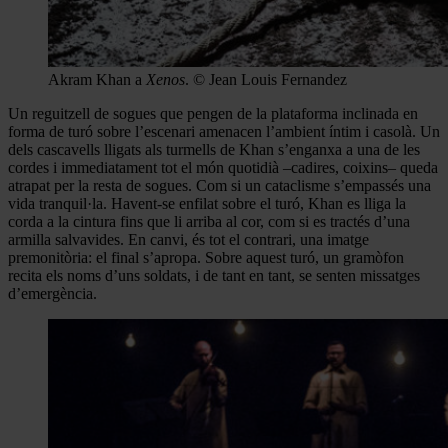
Akram Khan a
Xenos
. © Jean Louis Fernandez
Un reguitzell de sogues que pengen de la plataforma inclinada en
forma de turó sobre l’escenari amenacen l’ambient íntim i casolà. Un
dels cascavells lligats als turmells de Khan s’enganxa a una de les
cordes i immediatament tot el món quotidià –cadires, coixins– queda
atrapat per la resta de sogues. Com si un cataclisme s’empassés una
vida tranquil·la. Havent-se enfilat sobre el turó, Khan es lliga la
corda a la cintura fins que li arriba al cor, com si es tractés d’una
armilla salvavides. En canvi, és tot el contrari, una imatge
premonitòria: el final s’apropa. Sobre aquest turó, un gramòfon
recita els noms d’uns soldats, i de tant en tant, se senten missatges
d’emergència.