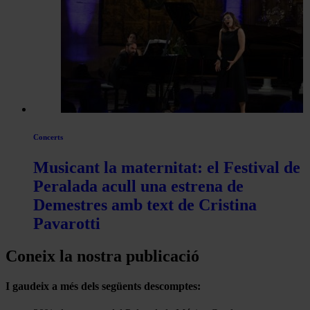
Concerts
Musicant la maternitat: el Festival de
Peralada acull una estrena de
Demestres amb text de Cristina
Pavarotti
Coneix la nostra publicació
I gaudeix a més dels següents descomptes: