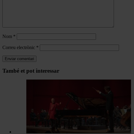
Nom
*
Correu electrònic
*
Navegar
També et pot interessar
per
les
articles
de
Actualitat