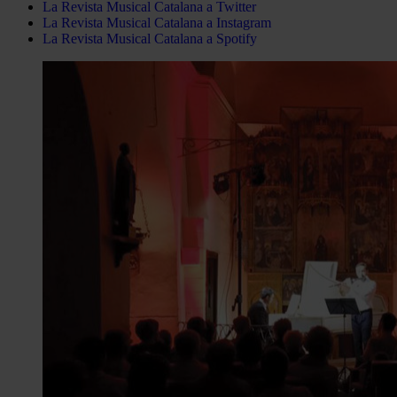
La Revista Musical Catalana a Twitter
La Revista Musical Catalana a Instagram
La Revista Musical Catalana a Spotify