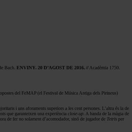
e Bach.
ENVINY. 20 D’AGOST DE 2016. //
Acadèmia 1750.
propostes del FeMAP (el Festival de Música Antiga dels Pirineus)
taris i uns aforaments superiors a les cent persones. L’altra és la de
ents que garanteixen una experiència
close-up
. A banda de la màgia de
l’hora de fer no solament d’acomodador, sinó de jugador de
Tetris
per