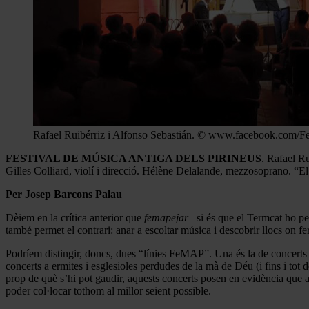
Rafael Ruibérriz i Alfonso Sebastián. © www.facebook.com/F
FESTIVAL DE MÚSICA ANTIGA DELS PIRINEUS
. Rafael Ru
Gilles Colliard, violí i direcció. Hélène Delalande, mezzosoprano. “El 
Per Josep Barcons Palau
Dèiem en la crítica anterior que
femapejar
–si és que el Termcat ho pe
també permet el contrari: anar a escoltar música i descobrir llocs on f
Podríem distingir, doncs, dues “línies FeMAP”. Una és la de concerts e
concerts a ermites i esglesioles perdudes de la mà de Déu (i fins i 
prop de què s’hi pot gaudir, aquests concerts posen en evidència que al
poder col·locar tothom al millor seient possible.