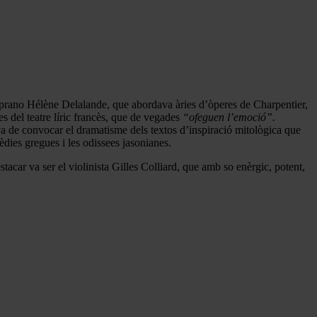
soprano Hélène Delalande, que abordava àries d’òperes de Charpentier,
res del teatre líric francès, que de vegades
“ofeguen l’emoció”.
va de convocar el dramatisme dels textos d’inspiració mitològica que
èdies gregues i les odissees jasonianes.
tacar va ser el violinista Gilles Colliard, que amb so enèrgic, potent,