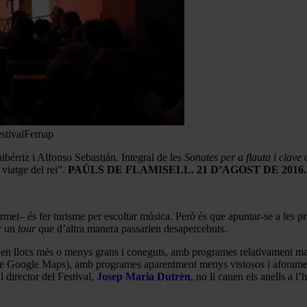
estivalFemap
ibérriz i Alfonso Sebastián. Integral de les
Sonates per a flauta i clave
d
viatge del rei”.
PAÜLS DE FLAMISELL. 21 D’AGOST DE 2016.
rmet– és fer turisme per escoltar música. Però és que apuntar-se a les 
er un
tour
que d’altra manera passarien desapercebuts.
n llocs més o menys grans i coneguts, amb programes relativament majori
tot de Google Maps), amb programes aparentment menys vistosos i aforam
 director del Festival,
Josep Maria Dutrèn
, no li cauen els anells a 