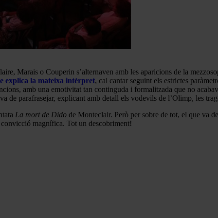
eclaire, Marais o Couperin s’alternaven amb les aparicions de la mezzo
e explica la mateixa intèrpret
, cal cantar seguint els estrictes paràmet
encions, amb una emotivitat tan continguda i formalitzada que no acaba
a de parafrasejar, explicant amb detall els vodevils de l’Olimp, les trag
antata
La mort de Dido
de Monteclair. Però per sobre de tot, el que va des
convicció magnífica. Tot un descobriment!