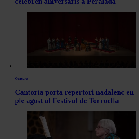
celebren aniversaris a Peralada
Concerts
Cantoría porta repertori nadalenc en
ple agost al Festival de Torroella