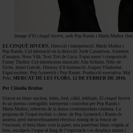
Imatge d’
El cinquè hivern,
amb Pep Ramis i María Muñoz (foto
EL CINQUÈ HIVERN.
Direcció i interpretació: María Muñoz i
Pep Ramis. Col·laboració en la direcció: Jordi Casanovas. Assistent
d’assajos: Neus Vilà. Text: Erri de Luca. Espai sonor i composició:
Fanny Thollot. Col·laboracions musicals: Alia Sellami, Niño de
Elche, Israel Galván. Disseny d’il·luminació: August Viladomat.
Espai escènic: Pep Aymerich i Pep Ramis. Producció executiva: Mal
Pelo.
MERCAT DE LES FLORS. 12 DE FEBRER DE 2016.
Per Clàudia Brufau
Gravat en blanc nuclear, íntim, fred, càlid, inhòspit,
El cinquè hivern
és un poema coreogràfic interpretat i concebut per Pep Ramis i
María Muñoz, referents de la dansa contemporània catalana. La
proposta de l’espai escènic a càrrec de Pep Aymerich i Ramis és
austera, però meravellosament efectiva: enmig de la foscor de
l’escenari, el terra blanc com la paret, una paret/mur blanc erigida al
fons, esculpeix l’espai al llarg de l’espectacle i es desplaça amunt i