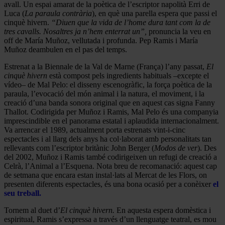
avall. Un espai amarat de la poètica de l’escriptor napolità Erri de
Luca (
La paraula contrària
), en què una parella espera que passi el
cinquè hivern.
“Diuen que la vida de l’home dura tant com la de
tres cavalls. Nosaltres ja n’hem enterrat un”,
pronuncia la veu en
off de María Muñoz, vellutada i profunda. Pep Ramis i María
Muñoz deambulen en el pas del temps.
Estrenat a la Biennale de la Val de Marne (França) l’any passat,
El
cinquè hivern
està compost pels ingredients habituals –excepte el
vídeo– de Mal Pelo: el disseny escenogràfic, la força poètica de la
paraula, l’evocació del món animal i la natura, el moviment, i la
creació d’una banda sonora original que en aquest cas signa Fanny
Thallot. Codirigida per Muñoz i Ramis, Mal Pelo és una companyia
imprescindible en el panorama estatal i aplaudida internacionalment.
Va arrencar el 1989, actualment porta estrenats vint-i-cinc
espectacles i al llarg dels anys ha col·laborat amb personalitats tan
rellevants com l’escriptor britànic John Berger (
Modos de ver
). Des
del 2002, Muñoz i Ramis també codirigeixen un refugi de creació a
Celrà, l’Animal a l’Esquena. Nota breu de recomanació: aquest cap
de setmana que encara estan instal·lats al Mercat de les Flors, on
presenten diferents espectacles, és una bona ocasió per a conèixer
el
seu treball.
Tornem al duet d’
El cinquè hivern.
En aquesta espera domèstica i
espiritual, Ramis s’expressa a través d’un llenguatge teatral, es mou