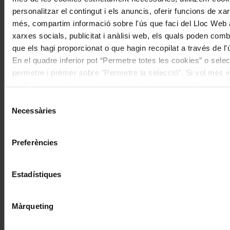
personalitzar el contingut i els anuncis, oferir funcions de xarx
més, compartim informació sobre l'ús que faci del Lloc Web 
xarxes socials, publicitat i anàlisi web, els quals poden com
que els hagi proporcionat o que hagin recopilat a través de l'
En el quadre inferior pot “Permetre totes les cookies” o selec
permetre i prémer sobre "Permetre la selecció". Si vol més inf
de Cookies
aquí
, a través de la qual podrà deshabilitar o co
moment.
Selecció
Necessàries
de
consentiment
Preferències
Estadístiques
Màrqueting