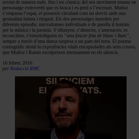
sovint de manera rude, fins i tot còmica; del seu moviment emana un
personatge extrovertit que es busca i es perd a l’escenari. Muñoz
s’empassa l’espai, el posseeix circulant com un dervix amb una
gestualitat íntima i elegant. Els dos personatges transiten per
diferents episodis, microdrames individuals o de parella il·lustrats
per la música i la paraula. S’allunyen, s’abracen, s’amenacen, es
reconcilien, s’entortolliguen en
“una foscor feta de blanc i llum”,
sempre a través d’una dansa suspesa a un pam del terra. El poema
coreogràfic destil·la experiències vitals encapsulades als seus cossos,
que Muñoz i Ramis esculpeixen intensament en els silencis.
16 febrer, 2016
per
Redacció RMC