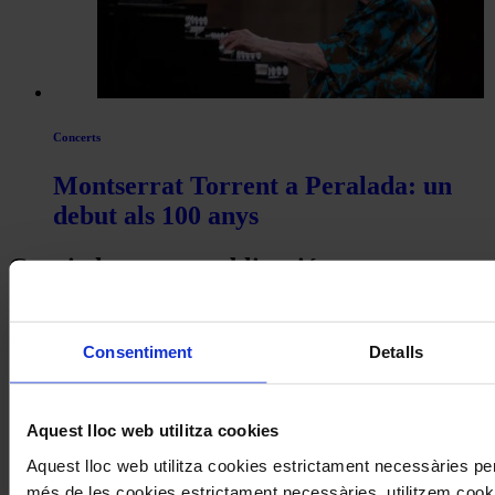
Concerts
Montserrat Torrent a Peralada: un
debut als 100 anys
Coneix la nostra publicació
I gaudeix a més dels següents descomptes:
Consentiment
Detalls
20% als concerts del Palau de la Música Catalana
Descomptes a altres cicles de concerts col·laboradors
Aquest lloc web utilitza cookies
Aquest lloc web utilitza cookies estrictament necessàries pe
més de les cookies estrictament necessàries, utilitzem cooki