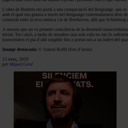
L’obra de Brahms ens portà a una compactació del llenguatge, que es fe
amb el qual ens guiava a través del llenguatge extremadament dens de 
connexió entre la seva música i la de Beethoven, allò que Schönberg 
A mesura que un va prenent consciència de la dimensió transcendental 
trivial. Tot i això, a molts de nosaltres una sola vida no ens és sufici
transcendeix el pla d’allò tangible fins a portar-nos a un indret del qu
Imatge destacada:
© Antoni Bofill (foto d’arxiu)
13 març, 2019
per
Miquel Gené