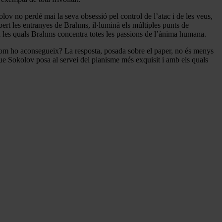
ov no perdé mai la seva obsessió pel control de l’atac i de les veus,
ert les entranyes de Brahms, il·luminà els múltiples punts de
 les quals Brahms concentra totes les passions de l’ànima humana.
 com ho aconsegueix? La resposta, posada sobre el paper, no és menys
s que Sokolov posa al servei del pianisme més exquisit i amb els quals