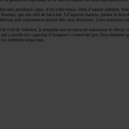
u més arrodonit i opac, d’un color terrós. Dins d’aquest ambient, Sokol
Brahms, que ens obrí de bat a bat. I d’aquesta manera, posant al descob
defensà amb vehemència davant dels seus detractors. Unes entranyes en
de l’art de Sokolov, la pregunta que es tracta de solucionar és òbvia:
ent per a assolir-ho: capacitat d’imaginar i control del pes. Dos element
al no voldríem tornar mai.