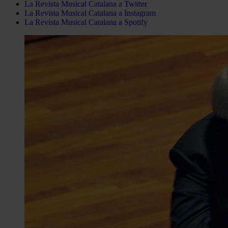
La Revista Musical Catalana a Twitter
La Revista Musical Catalana a Instagram
La Revista Musical Catalana a Spotify