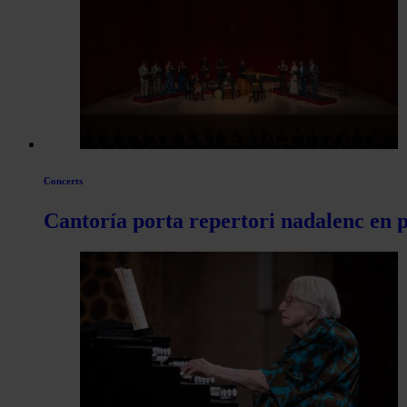
les
articles
de
Actualitat
Concerts
Cantoría porta repertori nadalenc en pl