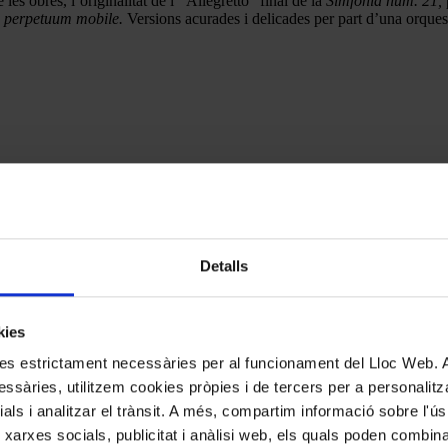
les obres, l’originalitat de l’“Allegretto” final de la
Simfonia núm. 21,
u
perpetuum mobile.
Versions acurades i delicades per part d’una orques
Detalls
kies
kies estrictament necessàries per al funcionament del Lloc Web.
ssàries, utilitzem cookies pròpies i de tercers per a personalitza
ials i analitzar el trànsit. A més, compartim informació sobre l'
 xarxes socials, publicitat i anàlisi web, els quals poden combin