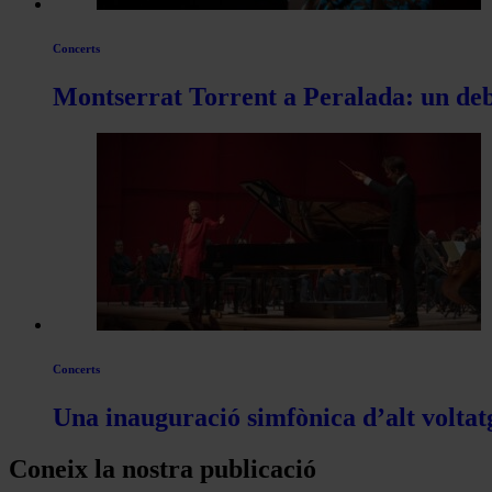
Concerts
Montserrat Torrent a Peralada: un deb
Concerts
Una inauguració simfònica d’alt voltat
Coneix la nostra publicació