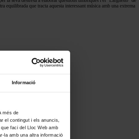
per la seva destresa a elaborar qüestions tímbriques i el “Larghetto” de
tra equilibrada que tracta aquesta interessant música amb una extrema
Informació
 A més de
r el contingut i els anuncis,
ús que faci del Lloc Web amb
ar-la amb una altra informació