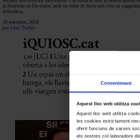
formals dels diversos moviments. Cal destacar dins la bellesa global de 
la
Simfonia en Do major,
amb un ritme de fuses que crea un suggesti
delicadesa.
18 setembre, 2018
per
Lluís Trullén
Consentiment
Aquest lloc web utilitza coo
Aquest lloc web utilitza coo
les cookies estrictament nece
oferir funcions de xarxes soc
els nostres col·laboradors de