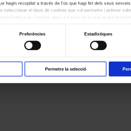
e hagin recopilat a través de l'ús que hagi fet dels seus serveis.
o seleccionar el tipus de cookies que vol permetre i prémer sobr
nostra Política de Cookies
aquí
, a través de la qual podrà deshabil
ment.
Preferències
Estadístiques
Permetre la selecció
Perm