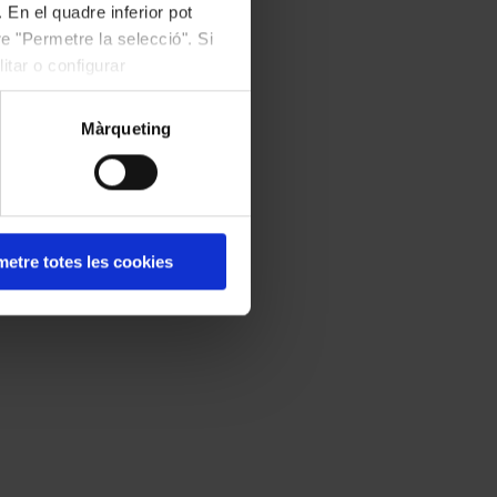
 En el quadre inferior pot
e "Permetre la selecció". Si
itar o configurar
Màrqueting
etre totes les cookies