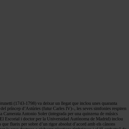
runetti (1743-1798) va deixar un llegat que inclou unes quaranta
del príncep d’Astúries (futur Carles IV)–, les seves simfonies respiren
 la Camerata Antonio Soler (integrada per una quinzena de músics
e El Escorial i doctor per la Universidad Autónoma de Madrid) inclou
ca que flueix per sobre d’un rigor absolut d’acord amb els cànons