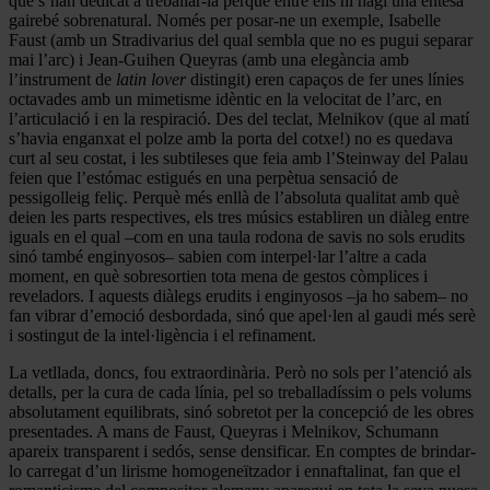
que s’han dedicat a treballar-la perquè entre ells hi hagi una entesa
gairebé sobrenatural. Només per posar-ne un exemple, Isabelle
Faust (amb un Stradivarius del qual sembla que no es pugui separar
mai l’arc) i Jean-Guihen Queyras (amb una elegància amb
l’instrument de
latin lover
distingit) eren capaços de fer unes línies
octavades amb un mimetisme idèntic en la velocitat de l’arc, en
l’articulació i en la respiració. Des del teclat, Melnikov (que al matí
s’havia enganxat el polze amb la porta del cotxe!) no es quedava
curt al seu costat, i les subtileses que feia amb l’Steinway del Palau
feien que l’estómac estigués en una perpètua sensació de
pessigolleig feliç. Perquè més enllà de l’absoluta qualitat amb què
deien les parts respectives, els tres músics establiren un diàleg entre
iguals en el qual –com en una taula rodona de savis no sols erudits
sinó també enginyosos– sabien com interpel·lar l’altre a cada
moment, en què sobresortien tota mena de gestos còmplices i
reveladors. I aquests diàlegs erudits i enginyosos –ja ho sabem– no
fan vibrar d’emoció desbordada, sinó que apel·len al gaudi més serè
i sostingut de la intel·ligència i el refinament.
La vetllada, doncs, fou extraordinària. Però no sols per l’atenció als
detalls, per la cura de cada línia, pel so treballadíssim o pels volums
absolutament equilibrats, sinó sobretot per la concepció de les obres
presentades. A mans de Faust, Queyras i Melnikov, Schumann
apareix transparent i sedós, sense densificar. En comptes de brindar-
lo carregat d’un lirisme homogeneïtzador i ennaftalinat, fan que el