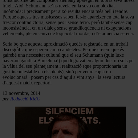
romanticisme del compositor alemany aparegui en tota la seva nuesa
fràgil. Així, Schumann se’ns revela en la seva complexitat
incòmoda; i precisament per això resulta encara més bell i tendre.
Perquè aquests tres musicassos saben fer-lo aparèixer en tota la seva
frescor contradictòria, sense pes i sense ferro, però també sense cap
inconsistència, en un diàleg sense grandiloqüència ni exageracions
vehements, ple en canvi de loquacitat mordaç i d’eloqüència serena.
Seria bo que aquesta aproximació quedés registrada en un treball
discogràfic que esperem amb candeletes. Perquè creiem que és
gairebé una necessitat cultural que el seu Schumann (quin luxe
haver-ne gaudit a Barcelona!) quedi gravat en algun lloc: no sols per
la vàlua del seu plantejament i realització (que proporcionaria un
gust incontestable en els oients), sinó per veure cap a on
evolucionarà –posem per cas d’aquí a vint anys– la seva lectura
d’aquest mateix repertori.
13 novembre, 2014
per
Redacció RMC