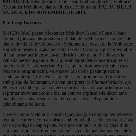
PALAU 100.
Isabelle Faust, violí. Jean-Guihen Queyras, violoncel.
Alexander Melnikov, piano. Obres de Schumann.
PALAU DE LA
MÚSICA. 6 DE NOVEMBRE DE 2014.
Per Josep Barcons
Si el 28 d’abril passat Alexander Melnikov, Isabelle Faust i Jean-
Guihen Queyras interpretaven al Palau de la Música els concerts de
piano, de violí i de violoncel de Schumann al costat de la Freiburger
Barockorchester dirigida per Pablo Heras-Casado, aquest novembre
hi han tornat per interpretar-ne els trios amb piano. I si llavors la
vetllada permetia gaudir de la quasiintegral dels concerts (no es va
poder escoltar la
Konzertstück
per a quatre trompes: veritable
rara
avis
de la programació), en aquesta ocasió ha passat quelcom
semblant perquè, tot i tenir la gentilesa de programar els tres trios
amb piano de Schumann, no van interpretar la
Phantasiestücke, op.
88,
escrita també per a la mateixa formació, si bé van brindar-nos-en
el primer moviment com a bis, tal com va explicar Melnikov amb
una dicció catalana sensacional un cop acabats els penúltims
aplaudiments de la nit.
L’entesa entre Melnikov, Faust i Queyras (que compaginen les seves
fecundes carreres com a solistes amb el treball estable com a trio) va
ser un prodigi de cap a peus. Tots tres són músics de l’alçada d’un
campanar que no sols entenen la música de la mateixa manera, sinó