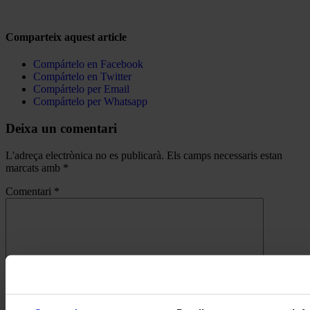
Comparteix aquest article
Compártelo en Facebook
Compártelo en Twitter
Compártelo per Email
Compártelo per Whatsapp
Deixa un comentari
L'adreça electrònica no es publicarà.
Els camps necessaris estan
marcats amb
*
Comentari
*
Nom
*