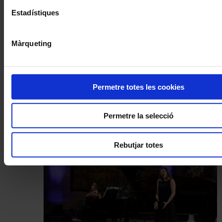
Estadístiques
Màrqueting
Permetre totes les cookies
Concerts
Permetre la selecció
D’un Brahms fosc a un Dvořák clar
Rebutjar totes