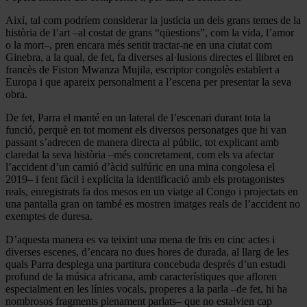
Així, tal com podríem considerar la justícia un dels grans temes de la
història de l’art –al costat de grans “qüestions”, com la vida, l’amor
o la mort–, pren encara més sentit tractar-ne en una ciutat com
Ginebra, a la qual, de fet, fa diverses al·lusions directes el llibret en
francès de Fiston Mwanza Mujila, escriptor congolès establert a
Europa i que apareix personalment a l’escena per presentar la seva
obra.
De fet, Parra el manté en un lateral de l’escenari durant tota la
funció, perquè en tot moment els diversos personatges que hi van
passant s’adrecen de manera directa al públic, tot explicant amb
claredat la seva història –més concretament, com els va afectar
l’accident d’un camió d’àcid sulfúric en una mina congolesa el
2019– i fent fàcil i explícita la identificació amb els protagonistes
reals, enregistrats fa dos mesos en un viatge al Congo i projectats en
una pantalla gran on també es mostren imatges reals de l’accident no
exemptes de duresa.
D’aquesta manera es va teixint una mena de fris en cinc actes i
diverses escenes, d’encara no dues hores de durada, al llarg de les
quals Parra desplega una partitura concebuda després d’un estudi
profund de la música africana, amb característiques que afloren
especialment en les línies vocals, properes a la parla –de fet, hi ha
nombrosos fragments plenament parlats– que no estalvien cap