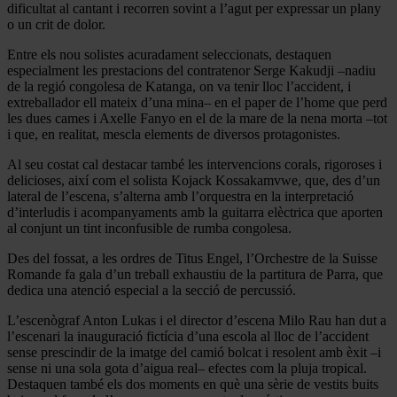
dificultat al cantant i recorren sovint a l’agut per expressar un plany
o un crit de dolor.
Entre els nou solistes acuradament seleccionats, destaquen
especialment les prestacions del contratenor Serge Kakudji –nadiu
de la regió congolesa de Katanga, on va tenir lloc l’accident, i
extreballador ell mateix d’una mina– en el paper de l’home que perd
les dues cames i Axelle Fanyo en el de la mare de la nena morta –tot
i que, en realitat, mescla elements de diversos protagonistes.
Al seu costat cal destacar també les intervencions corals, rigoroses i
delicioses, així com el solista Kojack Kossakamvwe, que, des d’un
lateral de l’escena, s’alterna amb l’orquestra en la interpretació
d’interludis i acompanyaments amb la guitarra elèctrica que aporten
al conjunt un tint inconfusible de rumba congolesa.
Des del fossat, a les ordres de Titus Engel, l’Orchestre de la Suisse
Romande fa gala d’un treball exhaustiu de la partitura de Parra, que
dedica una atenció especial a la secció de percussió.
L’escenògraf Anton Lukas i el director d’escena Milo Rau han dut a
l’escenari la inauguració fictícia d’una escola al lloc de l’accident
sense prescindir de la imatge del camió bolcat i resolent amb èxit –i
sense ni una sola gota d’aigua real– efectes com la pluja tropical.
Destaquen també els dos moments en què una sèrie de vestits buits