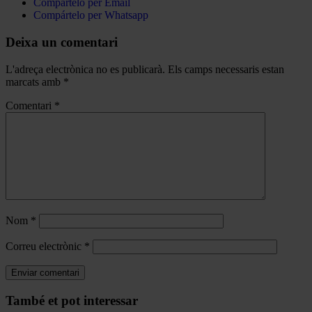
Compártelo per Email
Compártelo per Whatsapp
Deixa un comentari
L'adreça electrònica no es publicarà.
Els camps necessaris estan
marcats amb
*
Comentari
*
Nom
*
Correu electrònic
*
Navegar
També et pot interessar