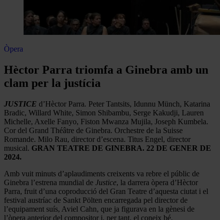
Òpera
Hèctor Parra triomfa a Ginebra amb un
clam per la justícia
JUSTICE
d’Hèctor Parra
.
Peter Tantsits, Idunnu Münch, Katarina
Bradic, Willard White, Simon Shibambu, Serge Kakudji, Lauren
Michelle, Axelle Fanyo, Fiston Mwanza Mujila, Joseph Kumbela.
Cor del Grand Théâtre de Ginebra. Orchestre de la Suisse
Romande. Milo Rau, director d’escena. Titus Engel, director
musical.
GRAN TEATRE DE GINEBRA. 22 DE GENER DE
2024.
Amb vuit minuts d’aplaudiments creixents va rebre el públic de
Ginebra l’estrena mundial de
Justice
, la darrera òpera d’Hèctor
Parra, fruit d’una coproducció del Gran Teatre d’aquesta ciutat i el
festival austríac de Sankt Pölten encarregada pel director de
l’equipament suís, Aviel Cahn, que ja figurava en la gènesi de
l’òpera anterior del compositor i, per tant, el coneix bé.