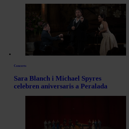
per
les
articles
de
Actualitat
Concerts
Sara Blanch i Michael Spyres
celebren aniversaris a Peralada