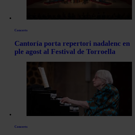
Concerts
Cantoría porta repertori nadalenc en
ple agost al Festival de Torroella
Concerts