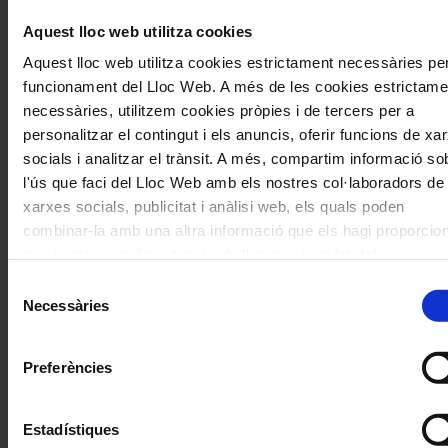
Deixa un comentari
Aquest lloc web utilitza cookies
L'adreça electrònica no es publicarà.
Els camps necessaris estan
Aquest lloc web utilitza cookies estrictament necessàries per
marcats amb
*
funcionament del Lloc Web. A més de les cookies estrictame
Comentari
*
necessàries, utilitzem cookies pròpies i de tercers per a
personalitzar el contingut i els anuncis, oferir funcions de xa
socials i analitzar el trànsit. A més, compartim informació so
l'ús que faci del Lloc Web amb els nostres col·laboradors de
xarxes socials, publicitat i anàlisi web, els quals poden
combinar-la amb una altra informació que els hagi proporcion
que hagin recopilat a través de l'ús que hagi fet dels seus
Nom
*
serveis. En el quadre inferior pot “Permetre totes les cookies
Selecció
seleccionar el tipus de cookies que vol permetre i prémer so
Necessàries
Correu electrònic
*
de
"Permetre la selecció". Si vol més informació visiti la nostra
consentiment
Política de Cookies
aquí
, a través de la qual podrà deshabilit
Preferències
configurar les cookies en qualsevol moment.
Navegar
També et pot interessar
per
Estadístiques
les