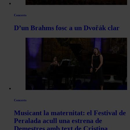
Concerts
D’un Brahms fosc a un Dvořák clar
Concerts
Musicant la maternitat: el Festival de
Peralada acull una estrena de
Demestres amb text de Cristina