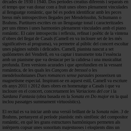
dècades de 1930 i 1940. Dos períodes creatius diferents i separats en
el temps que van donar com a fruit unes obres plenament vinculades
al llenguatge romàntic, que bé es poden identificar amb les peces
breus més introspectives llegades per Mendelssohn, Schumann o
Brahms. Partitures escrites en un llenguatge tonal i caracteritzades
per uns ritmes i unes harmonies plenament vinculades amb el piano
romàntic. El caire introspectiu i reflexiu, refinat i poètic de la vintena
d’obres del llegat de Casals (Camell en va incloure set de les més
significatives al programa), va permetre al públic del concert escoltar
unes pàgines subtils i delicades. Camell, pianista nascut a set
quilòmetres del Vendrell, en va captar i transmetre tota l’essència
amb un pianisme que va destacar per la calidesa i una musicalitat
profunda. Eren versions acurades i que aprofundien en la vessant
romàntica, de les quals les
Cançons de bressol
o les
mendelssohnianes
Dues romances sense paraules
posseeixen un
magnetisme especial. Inspirant-se en aquest estil, Camell va escriure
els anys 2011 i 2012 dues obres en homenatge a Casals i que va
incloure en el concert, concretament les
Variacions del cor
i la
Sardana Fantasia
(obra basada en la
Sonata en Do major
en la qual
inclou passatges summament virtuosístics).
El recital es va iniciar amb una versió brillant de la
Sonata núm. 3
de
Brahms, pertanyent al període pianístic més simfònic del compositor
romàntic, en què les grans estructures harmòniques permeten als
intèrprets copsar unes sonoritats majestuoses i eloqüents dins un