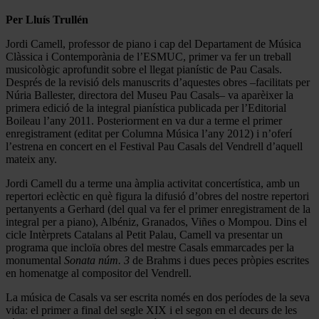
Per Lluís Trullén
Jordi Camell, professor de piano i cap del Departament de Música
Clàssica i Contemporània de l’ESMUC, primer va fer un treball
musicològic aprofundit sobre el llegat pianístic de Pau Casals.
Després de la revisió dels manuscrits d’aquestes obres –facilitats per
Núria Ballester, directora del Museu Pau Casals– va aparèixer la
primera edició de la integral pianística publicada per l’Editorial
Boileau l’any 2011. Posteriorment en va dur a terme el primer
enregistrament (editat per Columna Música l’any 2012) i n’oferí
l’estrena en concert en el Festival Pau Casals del Vendrell d’aquell
mateix any.
Jordi Camell du a terme una àmplia activitat concertística, amb un
repertori eclèctic en què figura la difusió d’obres del nostre repertori
pertanyents a Gerhard (del qual va fer el primer enregistrament de la
integral per a piano), Albéniz, Granados, Viñes o Mompou. Dins el
cicle Intèrprets Catalans al Petit Palau, Camell va presentar un
programa que incloïa obres del mestre Casals emmarcades per la
monumental
Sonata núm. 3
de Brahms i dues peces pròpies escrites
en homenatge al compositor del Vendrell.
La música de Casals va ser escrita només en dos períodes de la seva
vida: el primer a final del segle XIX i el segon en el decurs de les