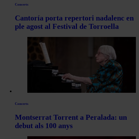
Concerts
Cantoría porta repertori nadalenc en
ple agost al Festival de Torroella
Concerts
Montserrat Torrent a Peralada: un
debut als 100 anys