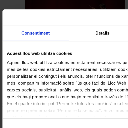
Consentiment
Detalls
Aquest lloc web utilitza cookies
Concerts
Aquest lloc web utilitza cookies estrictament necessàries pe
més de les cookies estrictament necessàries, utilitzem cooki
Una inauguració simfònica d’alt
personalitzar el contingut i els anuncis, oferir funcions de xarx
voltatge
més, compartim informació sobre l'ús que faci del Lloc Web 
xarxes socials, publicitat i anàlisi web, els quals poden com
Coneix la nostra publicació
que els hagi proporcionat o que hagin recopilat a través de l'
En el quadre inferior pot “Permetre totes les cookies” o selec
I gaudeix a més dels següents descomptes:
permetre i prémer sobre "Permetre la selecció". Si vol més inf
20% als concerts del Palau de la Música Catalana
de Cookies
aquí
, a través de la qual podrà deshabilitar o co
Descomptes a altres cicles de concerts col·laboradors
moment.
Selecció