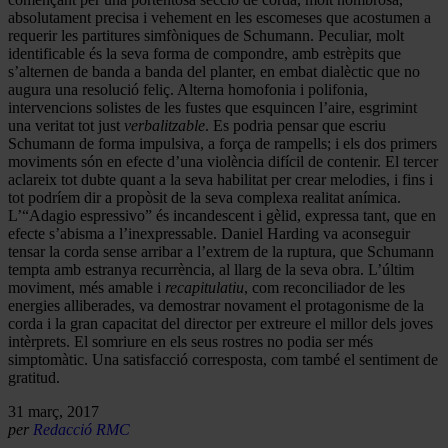
absolutament precisa i vehement en les escomeses que acostumen a
requerir les partitures simfòniques de Schumann. Peculiar, molt
identificable és la seva forma de compondre, amb estrèpits que
s’alternen de banda a banda del planter, en embat dialèctic que no
augura una resolució feliç. Alterna homofonia i polifonia,
intervencions solistes de les fustes que esquincen l’aire, esgrimint
una veritat tot just
verbalitzable
. Es podria pensar que escriu
Schumann de forma impulsiva, a força de rampells; i els dos primers
moviments són en efecte d’una violència difícil de contenir. El tercer
aclareix tot dubte quant a la seva habilitat per crear melodies, i fins i
tot podríem dir a propòsit de la seva complexa realitat anímica.
L’“Adagio espressivo” és incandescent i gèlid, expressa tant, que en
efecte s’abisma a l’inexpressable. Daniel Harding va aconseguir
tensar la corda sense arribar a l’extrem de la ruptura, que Schumann
tempta amb estranya recurrència, al llarg de la seva obra. L’últim
moviment, més amable i
recapitulatiu
, com reconciliador de les
energies alliberades, va demostrar novament el protagonisme de la
corda i la gran capacitat del director per extreure el millor dels joves
intèrprets. El somriure en els seus rostres no podia ser més
simptomàtic. Una satisfacció corresposta, com també el sentiment de
gratitud.
31 març, 2017
per
Redacció RMC