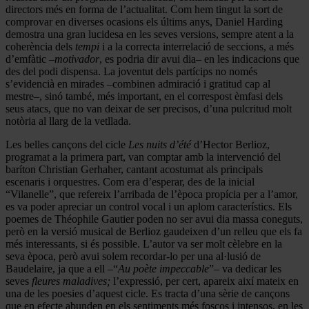
directors més en forma de l’actualitat. Com hem tingut la sort de
comprovar en diverses ocasions els últims anys, Daniel Harding
demostra una gran lucidesa en les seves versions, sempre atent a la
coherència dels
tempi
i a la correcta interrelació de seccions, a més
d’emfàtic –
motivador
, es podria dir avui dia– en les indicacions que
des del podi dispensa. La joventut dels partícips no només
s’evidencià en mirades –combinen admiració i gratitud cap al
mestre–, sinó també, més important, en el correspost èmfasi dels
seus atacs, que no van deixar de ser precisos, d’una pulcritud molt
notòria al llarg de la vetllada.
Les belles cançons del cicle
Les nuits d’été
d’Hector Berlioz,
programat a la primera part, van comptar amb la intervenció del
baríton Christian Gerhaher, cantant acostumat als principals
escenaris i orquestres. Com era d’esperar, des de la inicial
“Vilanelle”, que refereix l’arribada de l’època propícia per a l’amor,
es va poder apreciar un control vocal i un aplom característics. Els
poemes de Théophile Gautier poden no ser avui dia massa coneguts,
però en la versió musical de Berlioz gaudeixen d’un relleu que els fa
més interessants, si és possible. L’autor va ser molt cèlebre en la
seva època, però avui solem recordar-lo per una al·lusió de
Baudelaire, ja que a ell –“
Au poète impeccable
”– va dedicar les
seves
fleures maladives;
l’expressió, per cert, apareix així mateix en
una de les poesies d’aquest cicle. Es tracta d’una sèrie de cançons
que en efecte abunden en els sentiments més foscos i intensos, en les