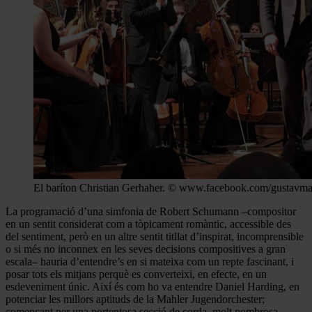
El baríton Christian Gerhaher. © www.facebook.com/gustavma
La programació d’una simfonia de Robert Schumann –compositor
en un sentit considerat com a tòpicament romàntic, accessible des
del sentiment, però en un altre sentit titllat d’inspirat, incomprensible
o si més no inconnex en les seves decisions compositives a gran
escala– hauria d’entendre’s en si mateixa com un repte fascinant, i
posar tots els mitjans perquè es converteixi, en efecte, en un
esdeveniment únic. Així és com ho va entendre Daniel Harding, en
potenciar les millors aptituds de la Mahler Jugendorchester;
començant per una portentosa secció de corda, molt nombrosa,