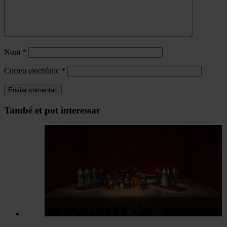
Nom
*
Correu electrònic
*
Navegar
També et pot interessar
per
les
articles
de
Actualitat