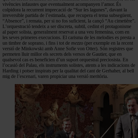
vivències infaustes que eventualment acompanyen l’amor. És
colpidora la recurrent imprecació de “Sur les lagunes”, davant la
irreversible partida de l’estimada, que recupera el tema subsegüent,
“Absence”, i remata, per si no fos suficient, la cançó “Au cimetière”.
L’orquestració tendeix a ser discreta, subtil, cedint el protagonisme
al paper solista, generalment reservat a una veu femenina, com en
les seves primeres execucions. El carisma de les melodies es presta a
un timbre de soprano, i fins i tot de
mezzo
(per exemple en la recent
versió de Minkowski amb Anne Sofie von Otter). Són registres que
permeten lluir millor els secrets dels versos de Gautier, que en
qualsevol cas es beneficien d’un suport orquestral preciosista. En
l’ocasió del Palau, els instruments solistes, atents a les indicacions de
Harding i potser inspirats per la qualitat del cant de Gerhaher, al bell
mig de l’escenari, varen propiciar una versió meritòria.