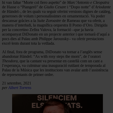
hi van faltar “Morte col fiero aspetto” de
Marc’Antonio e Cleopatra
de Hasse o “Piangerò” de
Giulio Cesare
i “Dopo notte” d’
Ariodante
de Händel–, de les quals va seguir oferint versions dignes de catàleg,
generoses de volum i personalíssimes en ornamentació. Va poder
descansar gràcies a la
Suite Zoroastre
de Rameau que va oferir, a
manera d’interludi, la magnífica orquestra Il Pomo d’Oro. Dirigida
per la concertino Zefira Valova, la formació –que ja havia
acompanyat DiDonato en un projecte anterior i que tornarà d’aquí a
pocs dies al Palau amb Philippe Jaroussky– va oferir prestacions
excel·lents durant tota la vetllada.
Al final, fora de programa, DiDonato va tornar a l’anglès sense
abandonar Händel: “As with rosy steps the morn”, de l’oratori
Theodora
, que la cantant va presentar en castellà com un cant a
l’esperança, va culminar una inauguració rutilant de temporada al
Palau de la Música que les institucions van avalar amb l’assistència
de representants de primer ordre.
21 setembre, 2021
per
Albert Torrens