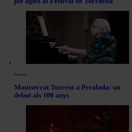
ple agost al Festival de Torroella
Concerts
Montserrat Torrent a Peralada: un
debut als 100 anys