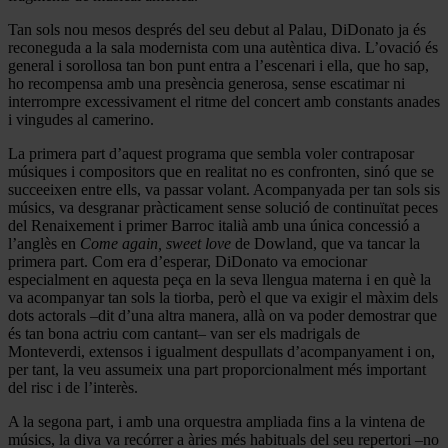
Tan sols nou mesos després del seu debut al Palau, DiDonato ja és
reconeguda a la sala modernista com una autèntica diva. L’ovació és
general i sorollosa tan bon punt entra a l’escenari i ella, que ho sap,
ho recompensa amb una presència generosa, sense escatimar ni
interrompre excessivament el ritme del concert amb constants anades
i vingudes al camerino.
La primera part d’aquest programa que sembla voler contraposar
músiques i compositors que en realitat no es confronten, sinó que se
succeeixen entre ells, va passar volant. Acompanyada per tan sols sis
músics, va desgranar pràcticament sense solució de continuïtat peces
del Renaixement i primer Barroc italià amb una única concessió a
l’anglès en
Come again, sweet love
de Dowland, que va tancar la
primera part. Com era d’esperar, DiDonato va emocionar
especialment en aquesta peça en la seva llengua materna i en què la
va acompanyar tan sols la tiorba, però el que va exigir el màxim dels
dots actorals –dit d’una altra manera, allà on va poder demostrar que
és tan bona actriu com cantant– van ser els madrigals de
Monteverdi, extensos i igualment despullats d’acompanyament i on,
per tant, la veu assumeix una part proporcionalment més important
del risc i de l’interès.
A la segona part, i amb una orquestra ampliada fins a la vintena de
músics, la diva va recórrer a àries més habituals del seu repertori –no