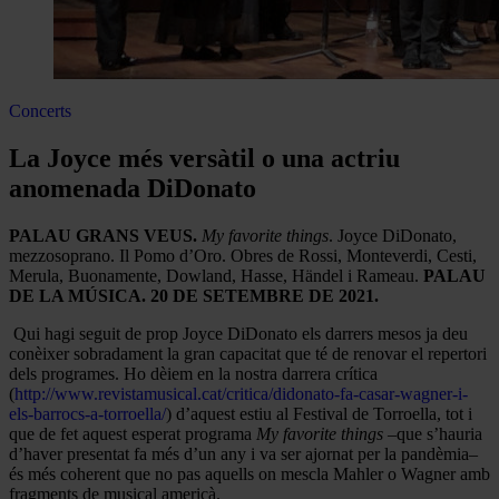
Concerts
La Joyce més versàtil o una actriu
anomenada DiDonato
PALAU GRANS VEUS.
My favorite things
. Joyce DiDonato,
mezzosoprano. Il Pomo d’Oro. Obres de Rossi, Monteverdi, Cesti,
Merula, Buonamente, Dowland, Hasse, Händel i Rameau.
PALAU
DE LA MÚSICA. 20 DE SETEMBRE DE 2021.
Qui hagi seguit de prop Joyce DiDonato els darrers mesos ja deu
conèixer sobradament la gran capacitat que té de renovar el repertori
dels programes. Ho dèiem en la nostra darrera crítica
(
http://www.revistamusical.cat/critica/didonato-fa-casar-wagner-i-
els-barrocs-a-torroella/
) d’aquest estiu al Festival de Torroella, tot i
que de fet aquest esperat programa
My favorite things
–que s’hauria
d’haver presentat fa més d’un any i va ser ajornat per la pandèmia–
és més coherent que no pas aquells on mescla Mahler o Wagner amb
fragments de musical americà.