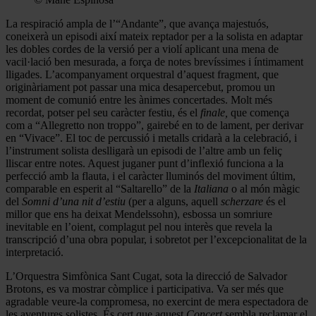
La respiració ampla de l’“Andante”, que avança majestuós,
coneixerà un episodi així mateix reptador per a la solista en adaptar
les dobles cordes de la versió per a violí aplicant una mena de
vacil·lació ben mesurada, a força de notes brevíssimes i íntimament
lligades. L’acompanyament orquestral d’aquest fragment, que
originàriament pot passar una mica desapercebut, promou un
moment de comunió entre les ànimes concertades. Molt més
recordat, potser pel seu caràcter festiu, és el
finale,
que comença
com a “Allegretto non troppo”, gairebé en to de lament, per derivar
en “Vivace”. El toc de percussió i metalls cridarà a la celebració, i
l’instrument solista deslligarà un episodi de l’altre amb un feliç
lliscar entre notes. Aquest juganer punt d’inflexió funciona a la
perfecció amb la flauta, i el caràcter lluminós del moviment últim,
comparable en esperit al “Saltarello” de la
Italiana
o al món màgic
del
Somni d’una nit d’estiu
(per a alguns, aquell
scherzare
és el
millor que ens ha deixat Mendelssohn), esbossa un somriure
inevitable en l’oient, complagut pel nou interès que revela la
transcripció d’una obra popular, i sobretot per l’excepcionalitat de la
interpretació.
L’Orquestra Simfònica Sant Cugat, sota la direcció de Salvador
Brotons, es va mostrar còmplice i participativa. Va ser més que
agradable veure-la compromesa, no exercint de mera espectadora de
les aventures solistes. És cert que aquest
Concert
sembla reclamar el