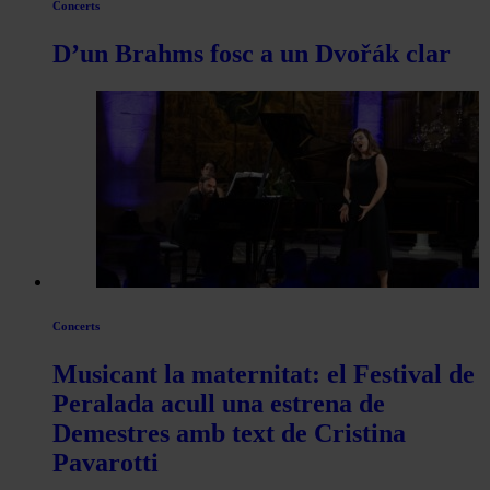
Concerts
D’un Brahms fosc a un Dvořák clar
Concerts
Musicant la maternitat: el Festival de
Peralada acull una estrena de
Demestres amb text de Cristina
Pavarotti