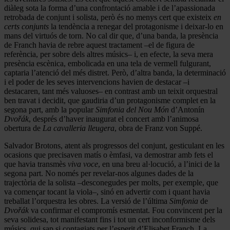
diàleg sota la forma d’una confrontació amable i de l’apassionada
retrobada de conjunt i solista, però és no menys cert que existeix
en
certs conjunts
la tendència a renegar del protagonisme i deixar-lo en
mans del virtuós de torn. No cal dir que, d’una banda, la presència
de Franch havia de rebre aquest tractament –el de figura de
referència, per sobre dels altres músics– i, en efecte, la seva mera
presència escènica, embolicada en una tela de vermell fulgurant,
captaria l’atenció del més distret. Però, d’altra banda, la determinació
i el poder de les seves intervencions havien de destacar –i
destacaren, tant més valuoses– en contrast amb un teixit orquestral
ben travat i decidit, que gaudiria d’un protagonisme complet en la
segona part, amb la popular
Simfonia del Nou Món
d’Antonín
Dvořák
, després d’haver inaugurat el concert amb l’animosa
obertura de
La cavalleria lleugera
, obra de Franz von Suppé.
Salvador Brotons, atent als progressos del conjunt, gesticulant en les
ocasions que precisaven matís o èmfasi, va demostrar amb fets el
que havia transmès
viva voce
, en una breu al·locució, a l’inici de la
segona part. No només per revelar-nos algunes dades de la
trajectòria de la solista –desconegudes per molts, per exemple, que
va començar tocant la viola–, sinó en advertir com i quant havia
treballat l’orquestra les obres. La versió de l’última
Simfonia
de
Dvořák
va confirmar el compromís esmentat. Fou convincent per la
seva solidesa, tot manifestant fins i tot un cert inconformisme dels
músics, qui sap si contagiats per l’esperit d’Elisabet Franch. La