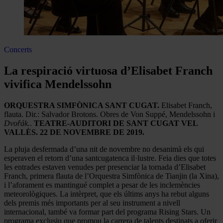
Concerts
La respiració virtuosa d’Elisabet Franch
vivifica Mendelssohn
ORQUESTRA SIMFÒNICA SANT CUGAT.
Elisabet Franch,
flauta. Dir.: Salvador Brotons. Obres de Von Suppé, Mendelssohn i
Dvořák.
.
TEATRE-AUDITORI DE SANT CUGAT VEL
VALLÈS. 22 DE NOVEMBRE DE 2019.
La pluja desfermada d’una nit de novembre no desanimà els qui
esperaven el retorn d’una santcugatenca il·lustre. Feia dies que totes
les entrades estaven venudes per presenciar la tornada d’Elisabet
Franch, primera flauta de l’Orquestra Simfònica de Tianjin (la Xina),
i l’aforament es mantingué complet a pesar de les inclemències
meteorològiques. La intèrpret, que els últims anys ha rebut alguns
dels premis més importants per al seu instrument a nivell
internacional, també va formar part del programa Rising Stars. Un
programa exclusiu que promou la carrera de talents destinats a oferir