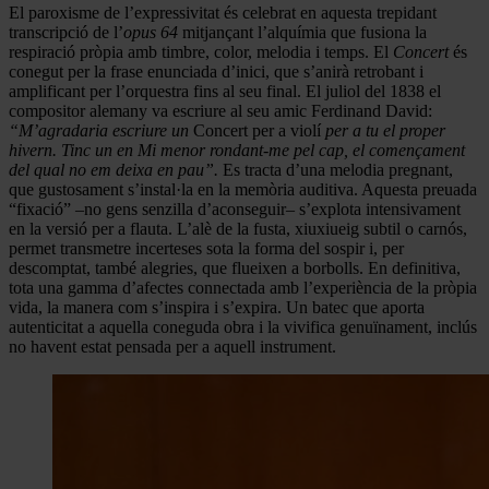
El paroxisme de l’expressivitat és celebrat en aquesta trepidant
transcripció de l’
opus
64
mitjançant l’alquímia que fusiona la
respiració pròpia amb timbre, color, melodia i temps. El
Concert
és
conegut per la frase enunciada d’inici, que s’anirà retrobant i
amplificant per l’orquestra fins al seu final. El juliol del 1838 el
compositor alemany va escriure al seu amic Ferdinand David:
“M’agradaria escriure un
Concert per a violí
per a tu el proper
hivern. Tinc un en Mi menor rondant-me pel cap, el començament
del qual no em deixa en pau”.
Es tracta d’una melodia pregnant,
que gustosament s’instal·la en la memòria auditiva. Aquesta preuada
“fixació” –no gens senzilla d’aconseguir– s’explota intensivament
en la versió per a flauta. L’alè de la fusta, xiuxiueig subtil o carnós,
permet transmetre incerteses sota la forma del sospir i, per
descomptat, també alegries, que flueixen a borbolls. En definitiva,
tota una gamma d’afectes connectada amb l’experiència de la pròpia
vida, la manera com s’inspira i s’expira. Un batec que aporta
autenticitat a aquella coneguda obra i la vivifica genuïnament, inclús
no havent estat pensada per a aquell instrument.