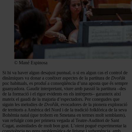
© Mané Espinosa
Si hi va haver algun desajust puntual, o si en algun cas el control de
dinàmiques va donar a conèixer aspectes de la partitura de
Dvořák
poc habituals, es produí a conseqüència d’una aposta que és sempre
guanyadora. Gaudir interpretant, viure amb passió la partitura –des
de la formació i el rigor evidents en els intèrprets– garanteix així
mateix el gaudi de la majoria d’espectadors. Per conegudes que
siguin les melodies de
Dvořák
, evocadores de la pionera exploració
de territoris a Amèrica del Nord i de la tradició folklòrica de la seva
Bohèmia natal (que trobem en Smetana en termes molt semblants),
van refulgir com per primera vegada al Teatre-Auditori de Sant
Cugat, assimilades de molt bon grat. L’oient pogué experimentar la
convivència no gens problemàtica de lirisme i vehemència, amb