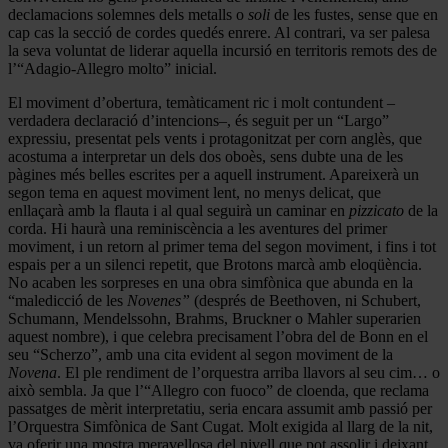
declamacions solemnes dels metalls o
soli
de les fustes, sense que en
cap cas la secció de cordes quedés enrere. Al contrari, va ser palesa
la seva voluntat de liderar aquella incursió en territoris remots des de
l’“Adagio-Allegro molto” inicial.
El moviment d’obertura, temàticament ric i molt contundent –
verdadera declaració d’intencions–, és seguit per un “Largo”
expressiu, presentat pels vents i protagonitzat per corn anglès, que
acostuma a interpretar un dels dos oboès, sens dubte una de les
pàgines més belles escrites per a aquell instrument. Apareixerà un
segon tema en aquest moviment lent, no menys delicat, que
enllaçarà amb la flauta i al qual seguirà un caminar en
pizzicato
de la
corda. Hi haurà una reminiscència a les aventures del primer
moviment, i un retorn al primer tema del segon moviment, i fins i tot
espais per a un silenci repetit, que Brotons marcà amb eloqüència.
No acaben les sorpreses en una obra simfònica que abunda en la
“maledicció de les
Novenes”
(després de Beethoven, ni Schubert,
Schumann, Mendelssohn, Brahms, Bruckner o Mahler superarien
aquest nombre), i que celebra precisament l’obra del de Bonn en el
seu “Scherzo”, amb una cita evident al segon moviment de la
Novena
. El ple rendiment de l’orquestra arriba llavors al seu cim… o
això sembla. Ja que l’“Allegro con fuoco” de cloenda, que reclama
passatges de mèrit interpretatiu, seria encara assumit amb passió per
l’Orquestra Simfònica de Sant Cugat. Molt exigida al llarg de la nit,
va oferir una mostra meravellosa del nivell que pot assolir i deixant