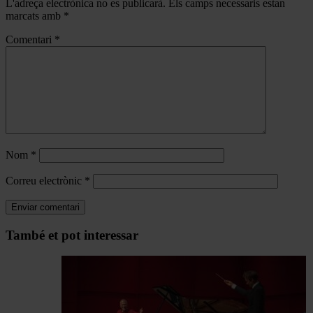
L'adreça electrònica no es publicarà.
Els camps necessaris estan
marcats amb
*
Comentari
*
Nom
*
Correu electrònic
*
Navegar
També et pot interessar
per
les
articles
de