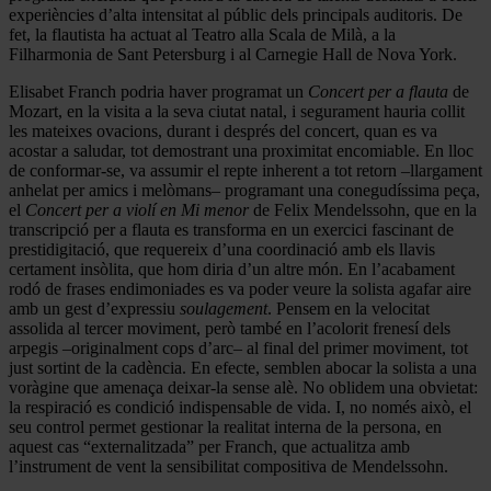
experiències d’alta intensitat al públic dels principals auditoris. De
fet, la flautista ha actuat al Teatro alla Scala de Milà, a la
Filharmonia de Sant Petersburg i al Carnegie Hall de Nova York.
Elisabet Franch podria haver programat un
Concert per a flauta
de
Mozart, en la visita a la seva ciutat natal, i segurament hauria collit
les mateixes ovacions, durant i després del concert, quan es va
acostar a saludar, tot demostrant una proximitat encomiable. En lloc
de conformar-se, va assumir el repte inherent a tot retorn –llargament
anhelat per amics i melòmans– programant una conegudíssima peça,
el
Concert per a violí en Mi menor
de Felix Mendelssohn, que en la
transcripció per a flauta es transforma en un exercici fascinant de
prestidigitació, que requereix d’una coordinació amb els llavis
certament insòlita, que hom diria d’un altre món. En l’acabament
rodó de frases endimoniades es va poder veure la solista agafar aire
amb un gest d’expressiu
soulagement
. Pensem en la velocitat
assolida al tercer moviment, però també en l’acolorit frenesí dels
arpegis –originalment cops d’arc– al final del primer moviment, tot
just sortint de la cadència. En efecte, semblen abocar la solista a una
voràgine que amenaça deixar-la sense alè. No oblidem una obvietat:
la respiració es condició indispensable de vida. I, no només això, el
seu control permet gestionar la realitat interna de la persona, en
aquest cas “externalitzada” per Franch, que actualitza amb
l’instrument de vent la sensibilitat compositiva de Mendelssohn.