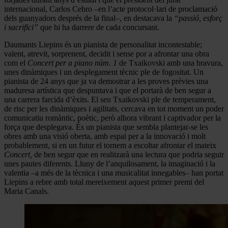
internacional, Carlos Cebro –en l’acte protocol·lari de proclamació
dels guanyadors després de la final–, en destacava la
“passió, esforç
i sacrifici”
que hi ha darrere de cada concursant.
Daumants Liepins és un pianista de personalitat incontestable;
valent, atrevit, sorprenent, decidit i sense por a afrontar una obra
com el
Concert per a piano núm. 1
de Txaikovski amb una bravura,
unes dinàmiques i un desplegament tècnic ple de fogositat. Un
pianista de 24 anys que ja va demostrar a les proves prèvies una
maduresa artística que despuntava i que el portarà de ben segur a
una carrera farcida d’èxits. El seu Txaikovski ple de temperament,
de risc per les dinàmiques i agilitats, cercava en tot moment un poder
comunicatiu romàntic, poètic, però alhora vibrant i captivador per la
força que desplegava. És un pianista que sembla plantejar-se les
obres amb una visió oberta, amb espai per a la innovació i molt
probablement, si en un futur el tornem a escoltar afrontar el mateix
Concert,
de ben segur que en realitzarà una lectura que podria seguir
unes pautes diferents. Lluny de l’anquilosament, la imaginació i la
valentia –a més de la tècnica i una musicalitat innegables– han portat
Liepins a rebre amb total mereixement aquest primer premi del
Maria Canals.