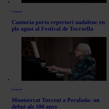
Concerts
Cantoría porta repertori nadalenc en
ple agost al Festival de Torroella
Concerts
Montserrat Torrent a Peralada: un
debut als 100 anys