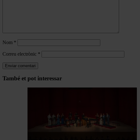
Nom
*
Correu electrònic
*
Navegar
També et pot interessar
per
les
articles
de
Actualitat