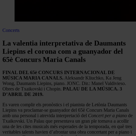
Concerts
La valentia interpretativa de Daumants
Liepins el corona com a guanyador del
65è Concurs Maria Canals
FINAL DEL 65è CONCURS INTERNACIONAL DE
MÚSICA MARIA CANALS.
Aleksandr Kliuchko, Ka Jeng
Wong, Daumants Liepins, piano. JONC. Dir.: Manel Valdivieso.
Obres de Txaikovski i Chopin.
PALAU DE LA MÚSICA. 3
D’ABRIL DE 2019.
Es varen complir els pronòstics i el pianista de Letònia Daumants
Liepins va proclamar-se guanyador del 65è Concurs Maria Canals
amb una personal i atrevida interpretació del
Concert per a piano
de
Txaikovski. Un Palau que presentava un gran ple tornava a acollir
una de les cites musicals més esperades de la temporada, en què tres
veritables talents havien d’afrontar una obra concertant per a piano i