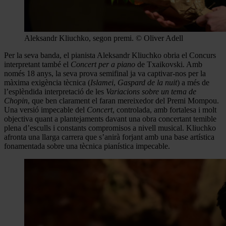
Aleksandr Kliuchko, segon premi. © Oliver Adell
Per la seva banda, el pianista Aleksandr Kliuchko obria el Concurs
interpretant també el
Concert per a piano
de Txaikovski. Amb
només 18 anys, la seva prova semifinal ja va captivar-nos per la
màxima exigència tècnica (
Islamei
,
Gaspard de la nuit
) a més de
l’esplèndida interpretació de les
Variacions sobre un tema de
Chopin
, que ben clarament el faran mereixedor del Premi Mompou.
Una versió impecable del
Concert
, controlada, amb fortalesa i molt
objectiva quant a plantejaments davant una obra concertant temible
plena d’esculls i constants compromisos a nivell musical. Kliuchko
afronta una llarga carrera que s’anirà forjant amb una base artística
fonamentada sobre una tècnica pianística impecable.