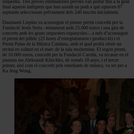
orquestra. Tres proves eliminatòries prèvies van portar fins a la gran
final aquests intèrprets que han assolit un podi a què optaven 87
aspirants seleccionats prèviament dels 240 inscrits inicialment.
Daumants Liepins va aconseguir el primer premi concedit per la
Fundació Jesús Serra –remunerat amb 25.000 euros i una gira de
concerts amb les grans orquestres espanyoles–, a més d’aconseguir
el premi del públic (25 hores d’enregistrament i producció) i el
Premi Palau de la Música Catalana, amb el qual podrà oferir un
recital en solitari en el marc de la sala modernista. El segon premi,
de 10.000 euros, concedit per la Fundació Carulla, va recaure en el
pianista rus Aleksandr Kliuchko, de només 18 anys, i el tercer
primer, així com el concedit pels estudiants de música, va ser per a
Ka Jeng Wong.