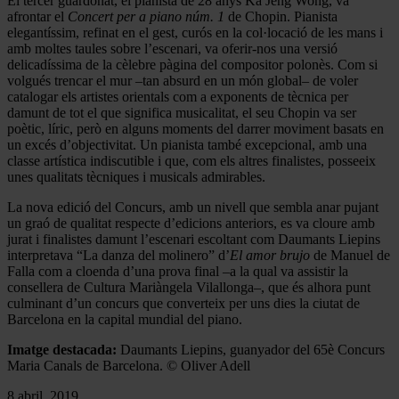
El tercer guardonat, el pianista de 28 anys Ka Jeng Wong, va
afrontar el
Concert per a piano núm. 1
de Chopin. Pianista
elegantíssim, refinat en el gest, curós en la col·locació de les mans i
amb moltes taules sobre l’escenari, va oferir-nos una versió
delicadíssima de la cèlebre pàgina del compositor polonès. Com si
volgués trencar el mur –tan absurd en un món global– de voler
catalogar els artistes orientals com a exponents de tècnica per
damunt de tot el que significa musicalitat, el seu Chopin va ser
poètic, líric, però en alguns moments del darrer moviment basats en
un excés d’objectivitat. Un pianista també excepcional, amb una
classe artística indiscutible i que, com els altres finalistes, posseeix
unes qualitats tècniques i musicals admirables.
La nova edició del Concurs, amb un nivell que sembla anar pujant
un graó de qualitat respecte d’edicions anteriors, es va cloure amb
jurat i finalistes damunt l’escenari escoltant com Daumants Liepins
interpretava “La danza del molinero” d’
El
amor brujo
de Manuel de
Falla com a cloenda d’una prova final –a la qual va assistir la
consellera de Cultura Mariàngela Vilallonga–, que és alhora punt
culminant d’un concurs que converteix per uns dies la ciutat de
Barcelona en la capital mundial del piano.
Imatge destacada:
Daumants Liepins, guanyador del 65è Concurs
Maria Canals de Barcelona. © Oliver Adell
8 abril, 2019