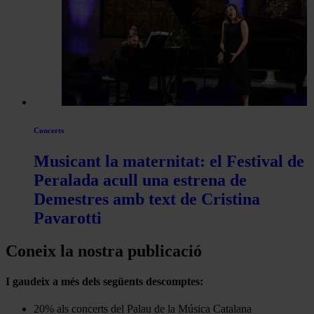
Concerts
Musicant la maternitat: el Festival de
Peralada acull una estrena de
Demestres amb text de Cristina
Pavarotti
Coneix la nostra publicació
I gaudeix a més dels següents descomptes:
20% als concerts del Palau de la Música Catalana