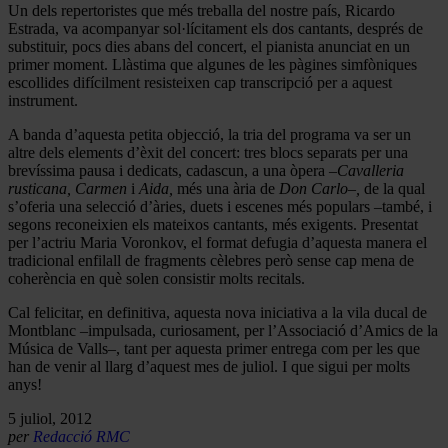
Un dels repertoristes que més treballa del nostre país, Ricardo
Estrada, va acompanyar sol·lícitament els dos cantants, després de
substituir, pocs dies abans del concert, el pianista anunciat en un
primer moment. Llàstima que algunes de les pàgines simfòniques
escollides difícilment resisteixen cap transcripció per a aquest
instrument.
A banda d’aquesta petita objecció, la tria del programa va ser un
altre dels elements d’èxit del concert: tres blocs separats per una
brevíssima pausa i dedicats, cadascun, a una òpera
–Cavalleria
rusticana, Carmen
i
Aida,
més una ària de
Don Carlo–,
de la qual
s’oferia una selecció d’àries, duets i escenes més populars –també, i
segons reconeixien els mateixos cantants, més exigents. Presentat
per l’actriu Maria Voronkov, el format defugia d’aquesta manera el
tradicional enfilall de fragments cèlebres però sense cap mena de
coherència en què solen consistir molts recitals.
Cal felicitar, en definitiva, aquesta nova iniciativa a la vila ducal de
Montblanc –impulsada, curiosament, per l’Associació d’Amics de la
Música de Valls–, tant per aquesta primer entrega com per les que
han de venir al llarg d’aquest mes de juliol. I que sigui per molts
anys!
5 juliol, 2012
per
Redacció RMC