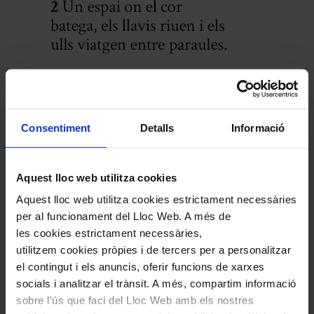
Comparteix aquest article
Consentiment
Detalls
Informació
Compártelo en Facebook
Compártelo en Twitter
Compártelo per Email
Aquest lloc web utilitza cookies
Compártelo per Whatsapp
Aquest lloc web utilitza cookies estrictament necessàries
Deixa un comentari
per al funcionament del Lloc Web. A més de
les cookies estrictament necessàries,
L'adreça electrònica no es publicarà.
Els camps necessaris estan
utilitzem cookies pròpies i de tercers per a personalitzar
marcats amb
*
el contingut i els anuncis, oferir funcions de xarxes
Comentari
*
socials i analitzar el trànsit. A més, compartim informació
sobre l'ús que faci del Lloc Web amb els nostres