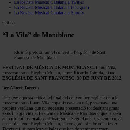
La Revista Musical Catalana a Twitter
La Revista Musical Catalana a Instagram
La Revista Musical Catalana a Spotify
Crítica
“La Vila” de Montblanc
Els intèrprets durant el concert a l’església de Sant
Francesc de Montblanc
FESTIVAL DE MÚSICA DE MONTBLANC.
Laura Vila,
mezzosoprano. Stephen Mullan, tenor. Ricardo Estrada, piano.
ESGLÉSIA DE SANT FRANCESC. 30 DE JUNY DE 2012.
per Albert Torrens
Encetem aquesta crítica pel final del concert per explicar com la
mezzosoprano Laura Vila, copa de cava en mà, presentava una
propina verdiana que no necessita presentació tot desitjant grans
èxits i llarga vida al Festival de Música de Montblanc que la seva
actuació tot just acabava d’inaugurar. Seguidament, va entonar, al
costat del tenor Stephen Mullan, el conegudíssim brindis de
La
Traviata
i, si totes les vetllades que han de venir mantenen