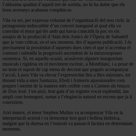
l’altíssima qualitat d’aquell tret de sortida, no hi ha dubte que els
bons averanys acabaran complint-se.
Vila va ser, per expressa voluntat de l’organització del nou cicle, la
protagonista indiscutible d’un concert inaugural al qual ella va
convidar el tenor gal·lès amb qui havia coincidit fa poc en els
assajos de la producció d’
Aida
dels Amics de l’Òpera de Sabadell
que ja vam criticar, en el seu moment, des d’aquesta publicació. I és
precisament la proximitat d’aquestes dues cites el que n’accentua el
contrast i subratlla la progressió ascendent de la mezzosoprano
osonenca. Si, en aquella ocasió, acusàvem algunes inseguretats
musicals i rigidesa en el moviment escènic, a Montblanc, i a pesar de
no tenir el suport de cap mena de decorat que pogués acompanyar
l’acció, Laura Vila va elevar l’expressivitat fins a fites màximes, tot
donant vida a unes Santuzza, Eboli i Amneris apassionades com
poques i morint de la manera més creïble com a Carmen als braços
de Don José. I tot això, fent gala d’un registre vocal esplèndid, tan
ampli com homogeni, sumat a l’elegància natural en escena que ja li
coneixíem.
Així mateix, el tenor Stephen Mullan va acompanyar Vila en la
interpretació actoral i va demostrar bon gust i bellesa tímbrica,
malgrat que la duresa en l’emissió va passar-li factura en determinats
moments.