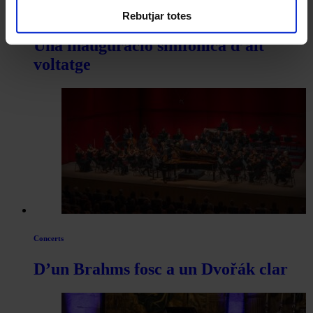
Rebutjar totes
Concerts
Una inauguració simfònica d’alt
voltatge
Concerts
D’un Brahms fosc a un Dvořák clar