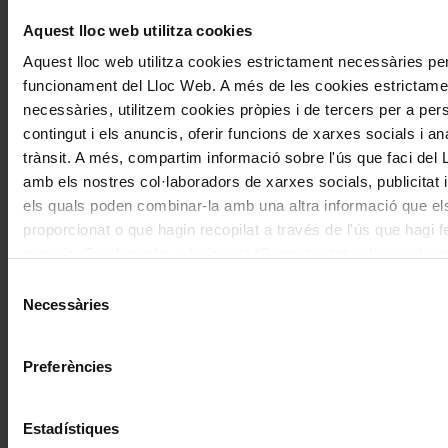
Aquest lloc web utilitza cookies
Navegar
També et pot interessar
per
Aquest lloc web utilitza cookies estrictament necessàries per
les
funcionament del Lloc Web. A més de les cookies estrictame
necessàries, utilitzem cookies pròpies i de tercers per a pers
articles
contingut i els anuncis, oferir funcions de xarxes socials i ana
de
trànsit. A més, compartim informació sobre l'ús que faci del
Actualitat
amb els nostres col·laboradors de xarxes socials, publicitat i
els quals poden combinar-la amb una altra informació que el
proporcionat o que hagin recopilat a través de l'ús que hagi f
serveis. En el quadre inferior pot “Permetre totes les cookies
seleccionar el tipus de cookies que vol permetre i prémer so
Concerts
Selecció
"Permetre la selecció". Si vol més informació visiti la nostra 
Necessàries
de
Una inauguració simfònica d’alt
de Cookies
aquí
, a través de la qual podrà deshabilitar o con
consentiment
voltatge
les cookies en qualsevol moment.
Preferències
Estadístiques