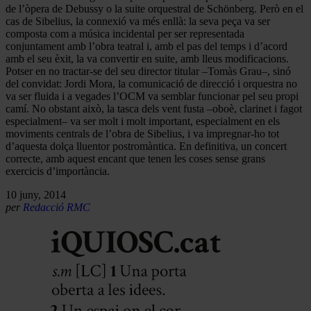
de l’òpera de Debussy o la suite orquestral de Schönberg. Però en el
cas de Sibelius, la connexió va més enllà: la seva peça va ser
composta com a música incidental per ser representada
conjuntament amb l’obra teatral i, amb el pas del temps i d’acord
amb el seu èxit, la va convertir en suite, amb lleus modificacions.
Potser en no tractar-se del seu director titular –Tomàs Grau–, sinó
del convidat: Jordi Mora, la comunicació de direcció i orquestra no
va ser fluida i a vegades l’OCM va semblar funcionar pel seu propi
camí. No obstant això, la tasca dels vent fusta –oboè, clarinet i fagot
especialment– va ser molt i molt important, especialment en els
moviments centrals de l’obra de Sibelius, i va impregnar-ho tot
d’aquesta dolça lluentor postromàntica. En definitiva, un concert
correcte, amb aquest encant que tenen les coses sense grans
exercicis d’importància.
10 juny, 2014
per
Redacció RMC