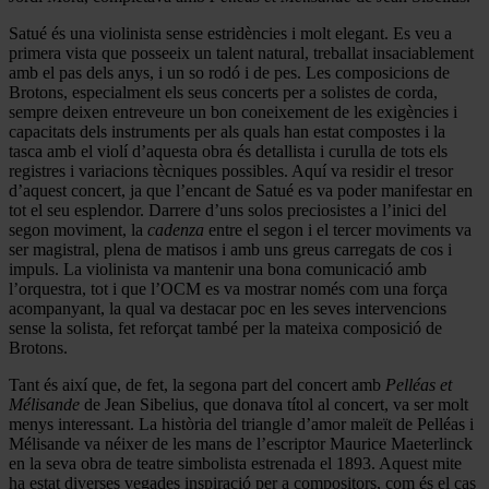
Satué és una violinista sense estridències i molt elegant. Es veu a
primera vista que posseeix un talent natural, treballat insaciablement
amb el pas dels anys, i un so rodó i de pes. Les composicions de
Brotons, especialment els seus concerts per a solistes de corda,
sempre deixen entreveure un bon coneixement de les exigències i
capacitats dels instruments per als quals han estat compostes i la
tasca amb el violí d’aquesta obra és detallista i curulla de tots els
registres i variacions tècniques possibles. Aquí va residir el tresor
d’aquest concert, ja que l’encant de Satué es va poder manifestar en
tot el seu esplendor. Darrere d’uns solos preciosistes a l’inici del
segon moviment, la
cadenza
entre el segon i el tercer moviments va
ser magistral, plena de matisos i amb uns greus carregats de cos i
impuls. La violinista va mantenir una bona comunicació amb
l’orquestra, tot i que l’OCM es va mostrar només com una força
acompanyant, la qual va destacar poc en les seves intervencions
sense la solista, fet reforçat també per la mateixa composició de
Brotons.
Tant és així que, de fet, la segona part del concert amb
Pelléas et
Mélisande
de Jean Sibelius, que donava títol al concert, va ser molt
menys interessant. La història del triangle d’amor maleït de Pelléas i
Mélisande va néixer de les mans de l’escriptor Maurice Maeterlinck
en la seva obra de teatre simbolista estrenada el 1893. Aquest mite
ha estat diverses vegades inspiració per a compositors, com és el cas