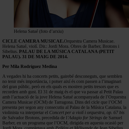
Helena Satué (foto d’arxiu)
CICLE CAMERA MUSICAE.
Orquestra Camera Musicae.
Helena Satué, violí. Dir.: Jordi Mora. Obres de Barber, Brotons i
Sibelius.
PALAU DE LA MÚSICA CATALANA (PETIT
PALAU). 31 DE MAIG DE 2014.
Per Mila Rodríguez Medina
A vegades hi ha concerts petits, gairebé desconeguts, que semblen
no tenir més importància, i potser així és com passen a l’imaginari
del gran públic, però en els quals es mostren petits tresors que es
recorden amb gust. El 31 de maig és el que va passar al Petit Palau
amb l’actuació de la jove Helena Satué acompanyada de l’Orquestra
Camera Musicae (OCM) de Tarragona. Dins del cicle que l’OCM
presenta per segon any consecutiu al Palau de la Música Catalana, la
violinista va interpretar el
Concert per a violí i orquestra
,
op. 67 bis
de Salvador Brotons, precedida de l
’Adagio for Strings
de Samuel
Barber, en un programa que l’OCM, dirigida en aquesta ocasió per
Jordi Mora, completava amb
Pelléas et Mélisande
de Jean Sibelius.