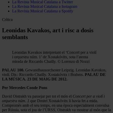
La Revista Musical Catalana a Twitter
La Revista Musical Catalana a Instagram
La Revista Musical Catalana a Spotify
Crítica
Leonidas Kavakos, art i risc a dosis
semblants
Leonidas Kavakos interpretant el ‘Concert per a violí
i orquestra núm. 1’ de Xostakóvitx, sota l’atenta
mirada de Riccardo Chailly. © Lorenzo di Nozzi
PALAU 100.
Gewandhausorchester Leipzig. Leonidas Kavakos,
violí. Dir.: Riccardo Chailly. Xostakóvitx i Brahms.
PALAU DE
LA MÚSICA. 23 DE MAIG DE 2012.
Per Mercedes Conde Pons
David Oistrakh va passejar per tot el món el
Concert per a violí i
orquestra núm. 1
que Dmitri Xostakóvitx li havia fet a mida.
Compromès amb el seu temps, en una època especialment convulsa
per Rússia, sota el jou de l’URSS, Oistrakh va mostrar al món que la