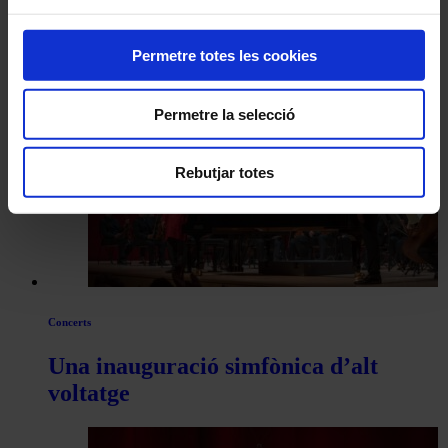
Permetre totes les cookies
Navegar
També et pot interessar
per
Permetre la selecció
les
articles
Rebutjar totes
de
Actualitat
Concerts
Una inauguració simfònica d’alt
voltatge