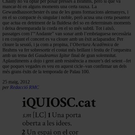
Chailly no va optar per posar presses a Brahms, però sí que va
mancar-hi en alguns moments una certa rauxa. La
Gewandhausorchester és una de les grans formacions alemanyes, i
en el so compacte és singular i noble, però acusa una certa pesantor
que actua en detriment de la fluïdesa del so en determinats moments
i deixa desemparada la corda en el so més subtil. Tot i això,
passatges com l’“Andante” van sonar amb l’embriaguesa necessària
i en conjunt el concert es va cloure amb un èxit aclaparador. Per
cloure la sessió, i ja com a propina, l’
Obertura Acadèmica
de
Brahms va fer sobresortir el costat més brillant i festiu de l’orquestra
amb un tema del
Gaudeamus Igitur
final de gran solemnitat.
Aplaudiments a dojo i gent amb resistència a moure’s del seient –fet
que poques vegades es veu en aquest cicle–van confirmar un dels
més grans èxits de la temporada de Palau 100.
25 maig, 2012
per
Redacció RMC