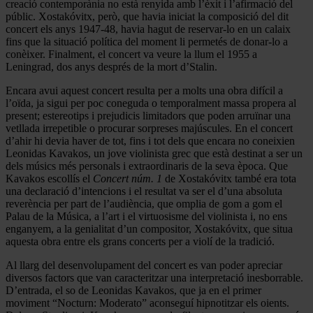
creació contemporània no està renyida amb l’èxit i l’afirmació del
públic. Xostakóvitx, però, que havia iniciat la composició del dit
concert els anys 1947-48, havia hagut de reservar-lo en un calaix
fins que la situació política del moment li permetés de donar-lo a
conèixer. Finalment, el concert va veure la llum el 1955 a
Leningrad, dos anys després de la mort d’Stalin.
Encara avui aquest concert resulta per a molts una obra difícil a
l’oïda, ja sigui per poc coneguda o temporalment massa propera al
present; estereotips i prejudicis limitadors que poden arruïnar una
vetllada irrepetible o procurar sorpreses majúscules. En el concert
d’ahir hi devia haver de tot, fins i tot dels que encara no coneixien
Leonidas Kavakos, un jove violinista grec que està destinat a ser un
dels músics més personals i extraordinaris de la seva època. Que
Kavakos escollís el
Concert núm. 1
de Xostakóvitx també era tota
una declaració d’intencions i el resultat va ser el d’una absoluta
reverència per part de l’audiència, que omplia de gom a gom el
Palau de la Música, a l’art i el virtuosisme del violinista i, no ens
enganyem, a la genialitat d’un compositor, Xostakóvitx, que situa
aquesta obra entre els grans concerts per a violí de la tradició.
Al llarg del desenvolupament del concert es van poder apreciar
diversos factors que van caracteritzar una interpretació inesborrable.
D’entrada, el so de Leonidas Kavakos, que ja en el primer
moviment “Nocturn: Moderato” aconseguí hipnotitzar els oients.