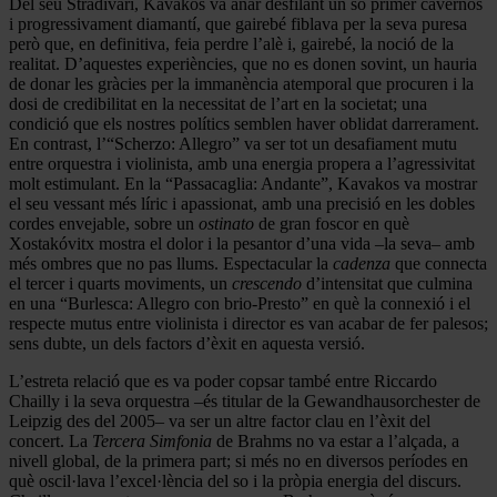
Del seu Stradivari, Kavakos va anar desfilant un so primer cavernós
i progressivament diamantí, que gairebé fiblava per la seva puresa
però que, en definitiva, feia perdre l’alè i, gairebé, la noció de la
realitat. D’aquestes experiències, que no es donen sovint, un hauria
de donar les gràcies per la immanència atemporal que procuren i la
dosi de credibilitat en la necessitat de l’art en la societat; una
condició que els nostres polítics semblen haver oblidat darrerament.
En contrast, l’“Scherzo: Allegro” va ser tot un desafiament mutu
entre orquestra i violinista, amb una energia propera a l’agressivitat
molt estimulant. En la “Passacaglia: Andante”, Kavakos va mostrar
el seu vessant més líric i apassionat, amb una precisió en les dobles
cordes envejable, sobre un
ostinato
de gran foscor en què
Xostakóvitx mostra el dolor i la pesantor d’una vida –la seva– amb
més ombres que no pas llums. Espectacular la
cadenza
que connecta
el tercer i quarts moviments, un
crescendo
d’intensitat que culmina
en una “Burlesca: Allegro con brio-Presto” en què la connexió i el
respecte mutus entre violinista i director es van acabar de fer palesos;
sens dubte, un dels factors d’èxit en aquesta versió.
L’estreta relació que es va poder copsar també entre Riccardo
Chailly i la seva orquestra –és titular de la Gewandhausorchester de
Leipzig des del 2005– va ser un altre factor clau en l’èxit del
concert. La
Tercera Simfonia
de Brahms no va estar a l’alçada, a
nivell global, de la primera part; si més no en diversos períodes en
què oscil·lava l’excel·lència del so i la pròpia energia del discurs.