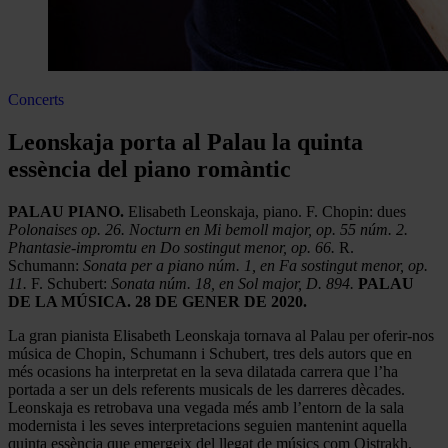
Concerts
Leonskaja porta al Palau la quinta
essència del piano romàntic
PALAU PIANO.
Elisabeth Leonskaja, piano. F. Chopin: dues
Polonaises op. 26. Nocturn en Mi bemoll major, op. 55 núm. 2.
Phantasie-impromtu en Do sostingut menor, op. 66.
R.
Schumann:
Sonata per a piano núm. 1, en Fa sostingut menor, op.
11.
F. Schubert:
Sonata núm. 18, en Sol major, D. 894.
PALAU
DE LA MÚSICA. 28 DE GENER DE 2020.
La gran pianista Elisabeth Leonskaja tornava al Palau per oferir-nos
música de Chopin, Schumann i Schubert, tres dels autors que en
més ocasions ha interpretat en la seva dilatada carrera que l’ha
portada a ser un dels referents musicals de les darreres dècades.
Leonskaja es retrobava una vegada més amb l’entorn de la sala
modernista i les seves interpretacions seguien mantenint aquella
quinta essència que emergeix del llegat de músics com Oistrakh,