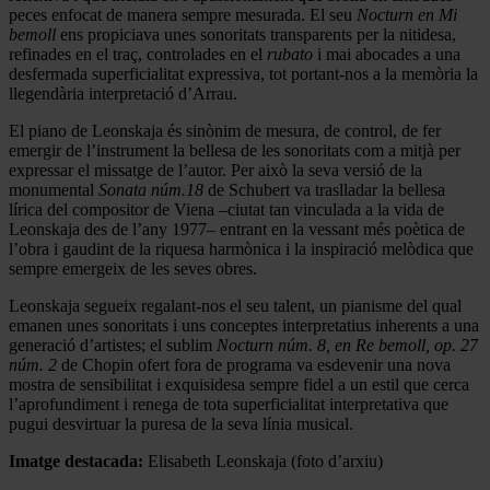
peces enfocat de manera sempre mesurada. El seu
Nocturn en Mi
bemoll
ens propiciava unes sonoritats transparents per la nitidesa,
refinades en el traç, controlades en el
rubato
i mai abocades a una
desfermada superficialitat expressiva, tot portant-nos a la memòria la
llegendària interpretació d’Arrau.
El piano de Leonskaja és sinònim de mesura, de control, de fer
emergir de l’instrument la bellesa de les sonoritats com a mitjà per
expressar el missatge de l’autor. Per això la seva versió de la
monumental
Sonata núm.18
de Schubert va traslladar la bellesa
lírica del compositor de Viena –ciutat tan vinculada a la vida de
Leonskaja des de l’any 1977– entrant en la vessant més poètica de
l’obra i gaudint de la riquesa harmònica i la inspiració melòdica que
sempre emergeix de les seves obres.
Leonskaja segueix regalant-nos el seu talent, un pianisme del qual
emanen unes sonoritats i uns conceptes interpretatius inherents a una
generació d’artistes; el sublim
Nocturn núm. 8, en Re bemoll, op. 27
núm. 2
de Chopin ofert fora de programa va esdevenir una nova
mostra de sensibilitat i exquisidesa sempre fidel a un estil que cerca
l’aprofundiment i renega de tota superficialitat interpretativa que
pugui desvirtuar la puresa de la seva línia musical.
Imatge destacada:
Elisabeth Leonskaja (foto d’arxiu)