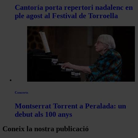
Cantoría porta repertori nadalenc en
ple agost al Festival de Torroella
Concerts
Montserrat Torrent a Peralada: un
debut als 100 anys
Coneix la nostra publicació