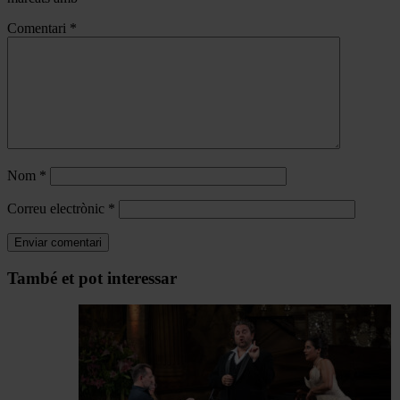
Comentari
*
Nom
*
Correu electrònic
*
Navegar
També et pot interessar
per
les
articles
de
Actualitat