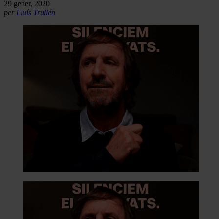
29 gener, 2020
per
Lluís Trullén