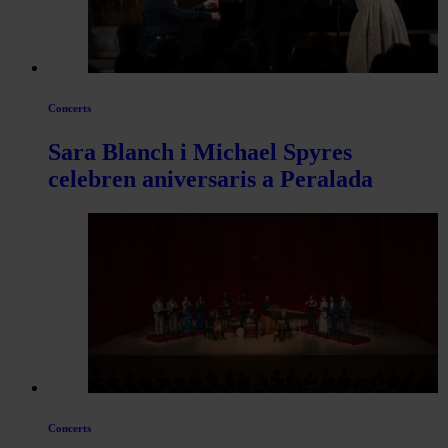
Concerts
Sara Blanch i Michael Spyres
celebren aniversaris a Peralada
Concerts