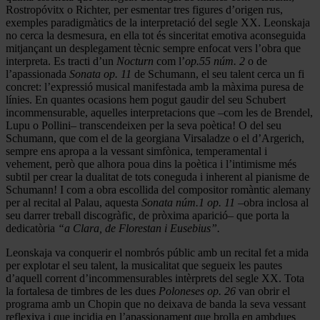
Rostropóvitx o Richter, per esmentar tres figures d’origen rus,
exemples paradigmàtics de la interpretació del segle XX. Leonskaja
no cerca la desmesura, en ella tot és sinceritat emotiva aconseguida
mitjançant un desplegament tècnic sempre enfocat vers l’obra que
interpreta. Es tracti d’un
Nocturn
com l’
op.55 núm. 2
o de
l’apassionada
Sonata op. 11
de Schumann, el seu talent cerca un fi
concret: l’expressió musical manifestada amb la màxima puresa de
línies. En quantes ocasions hem pogut gaudir del seu Schubert
incommensurable, aquelles interpretacions que –com les de Brendel,
Lupu o Pollini– transcendeixen per la seva poètica! O del seu
Schumann, que com el de la georgiana Virsaladze o el d’Argerich,
sempre ens apropa a la vessant simfònica, temperamental i
vehement, però que alhora poua dins la poètica i l’intimisme més
subtil per crear la dualitat de tots coneguda i inherent al pianisme de
Schumann! I com a obra escollida del compositor romàntic alemany
per al recital al Palau, aquesta
Sonata núm.1 op. 11
–obra inclosa al
seu darrer treball discogràfic, de pròxima aparició– que porta la
dedicatòria
“a Clara, de Florestan i Eusebius”.
Leonskaja va conquerir el nombrós públic amb un recital fet a mida
per explotar el seu talent, la musicalitat que segueix les pautes
d’aquell corrent d’incommensurables intèrprets del segle XX. Tota
la fortalesa de timbres de les dues
Poloneses op. 26
van obrir el
programa amb un Chopin que no deixava de banda la seva vessant
reflexiva i que incidia en l’apassionament que brolla en ambdues