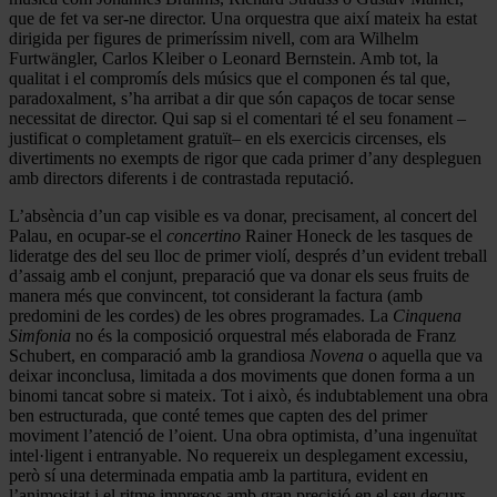
que de fet va ser-ne director. Una orquestra que així mateix ha estat
dirigida per figures de primeríssim nivell, com ara Wilhelm
Furtwängler, Carlos Kleiber o Leonard Bernstein. Amb tot, la
qualitat i el compromís dels músics que el componen és tal que,
paradoxalment, s’ha arribat a dir que són capaços de tocar sense
necessitat de director. Qui sap si el comentari té el seu fonament –
justificat o completament gratuït– en els exercicis circenses, els
divertiments no exempts de rigor que cada primer d’any despleguen
amb directors diferents i de contrastada reputació.
L’absència d’un cap visible es va donar, precisament, al concert del
Palau, en ocupar-se el
concertino
Rainer Honeck de les tasques de
lideratge des del seu lloc de primer violí, després d’un evident treball
d’assaig amb el conjunt, preparació que va donar els seus fruits de
manera més que convincent, tot considerant la factura (amb
predomini de les cordes) de les obres programades. La
Cinquena
Simfonia
no és la composició orquestral més elaborada de Franz
Schubert, en comparació amb la grandiosa
Novena
o aquella que va
deixar inconclusa, limitada a dos moviments que donen forma a un
binomi tancat sobre si mateix. Tot i això, és indubtablement una obra
ben estructurada, que conté temes que capten des del primer
moviment l’atenció de l’oient. Una obra optimista, d’una ingenuïtat
intel·ligent i entranyable. No requereix un desplegament excessiu,
però sí una determinada empatia amb la partitura, evident en
l’animositat i el ritme impresos amb gran precisió en el seu decurs