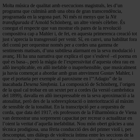
Molta música de qualitat amb execucions magistrals, les d’un
programa que culminà amb una obra de gran transcendència,
programada en la segona part. Ni més ni menys que la
Nit
transfigurada
d’Arnold Schönberg, un altre vienès cèlebre. És
conegut el respecte que van mostrar els pares de la revolució
compositiva cap a Mahler i, de fet, en aquesta primerenca creació tot
just s’aprecia la transgressió per venir. Sí, en canvi, una habilitat fora
del comú per orquestrar només per a cordes una gamma de
sentiments matisats, d’una subtilesa alarmant en la seva modulació i
avanç. Hi ha una narrativa que explica el que s’esdevé –el poema en
què es basa–, però la màgia de l’expressivitat d’aquesta obra rau en
allò inexplicable, en allò inefable o inaprehensible, que musicalment
ja havia començat a abordar amb gran atreviment Gustav Mahler, i
que el portaria per exemple al paroxisme en l’“Adagio” de la
inacabada
Desena Simfonia
. La composició de Schönberg, l’origen
de la qual cal trobar en un sextet per a cordes (la versió cambrística
del 1899), davalla en allò inexpressable en la seva aproximació a la
atonalitat, però des de la sobreexplotació o interiorització al màxim
de sensible de la tonalitat. En la transcripció per a orquestra de
corda, que data del 1917, els professors de la Filharmònica de Viena
van demostrar una sorprenent capacitat per recrear o actualitzar en
l’oient la veritat d’aquella inefabilitat. Nou món obert gràcies a una
tècnica prodigiosa, una fèrria conducció des del primer violí i, per
descomptat, uns diàlegs de violència íntima entre les seccions de la