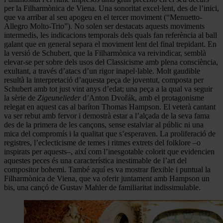
per la Filharmònica de Viena. Una sonoritat excel·lent, des de l’inici,
que va arribar al seu apogeu en el tercer moviment (“Menuetto-
Allegro Molto-Trio”). No solen ser destacats aquests moviments
intermedis, les indicacions temporals dels quals fan referència al ball
galant que en general separa el moviment lent del final trepidant. En
la versió de Schubert, que la Filharmònica va reivindicar, semblà
elevar-se per sobre dels usos del Classicisme amb plena consciència,
exultant, a través d’atacs d’un rigor inapel·lable. Molt gaudible
resultà la interpretació d’aquesta peça de joventut, composta per
Schubert amb tot just vint anys d’edat; una peça a la qual va seguir
la sèrie de
Zigeunelieder
d’Anton Dvořák, amb el protagonisme
relegat en aquest cas al baríton Thomas Hampson. El veterà cantant
va ser rebut amb fervor i demostrà estar a l’alçada de la seva fama
des de la primera de les cançons, sense estalviar al públic ni una
mica del compromís i la qualitat que s’esperaven. La proliferació de
registres, l’eclecticisme de temes i ritmes extrets del folklore –o
inspirats per aquests–, així com l’inesgotable colorit que evidencien
aquestes peces és una característica inestimable de l’art del
compositor bohemi. També aquí es va mostrar flexible i puntual la
Filharmònica de Viena, que va oferir juntament amb Hampson un
bis, una cançó de Gustav Mahler de familiaritat indissimulable.