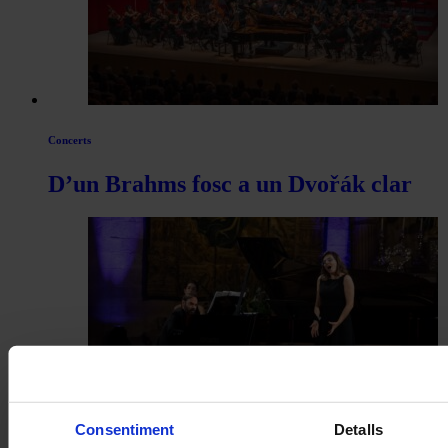
Concerts
D’un Brahms fosc a un Dvořák clar
Consentiment
Detalls
Concerts