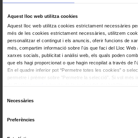
Musicant la maternitat: el Festival de
Peralada acull una estrena de
Aquest lloc web utilitza cookies
Demestres amb text de Cristina
Aquest lloc web utilitza cookies estrictament necessàries pe
Pavarotti
més de les cookies estrictament necessàries, utilitzem cooki
personalitzar el contingut i els anuncis, oferir funcions de xarx
Coneix la nostra publicació
més, compartim informació sobre l'ús que faci del Lloc Web 
xarxes socials, publicitat i anàlisi web, els quals poden com
I gaudeix a més dels següents descomptes:
que els hagi proporcionat o que hagin recopilat a través de l'
En el quadre inferior pot “Permetre totes les cookies” o selec
20% als concerts del Palau de la Música Catalana
permetre i prémer sobre "Permetre la selecció". Si vol més inf
Descomptes a altres cicles de concerts col·laboradors
de Cookies
aquí
, a través de la qual podrà deshabilitar o co
moment.
Selecció
Necessàries
de
consentiment
Preferències