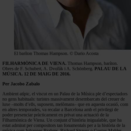
El baríton Thomas Hampson. © Dario Acosta
FILHARMÒNICA DE VIENA.
Thomas Hampson, baríton.
Obres de F. Schubert, A. Dvořák i A. Schönberg.
PALAU DE LA
MÚSICA. 12 DE MAIG DE 2016.
Per Jacobo Zabalo
Ambient atípic, el viscut en un Palau de la Música ple d’espectadors
no gens habituals: turistes massivament desembarcats del creuer de
luxe –molts d’ells, suposem, melòmans– que en aquesta ocasió, com
en altres temporades, va recalar a Barcelona amb el privilegi de
poder presenciar pràcticament en privat una actuació de la
Filharmònica de Viena. Un conjunt d’història inigualable, que ha
estat admirat per compositors tan fonamentals per a la història de la
música com Johannes Brahms, Richard Strauss o Gustav Mahler,