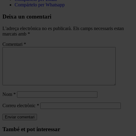
Compártelo per Whatsapp
Deixa un comentari
L'adreça electrònica no es publicarà.
Els camps necessaris estan
marcats amb
*
Comentari
*
Nom
*
Correu electrònic
*
Navegar
També et pot interessar