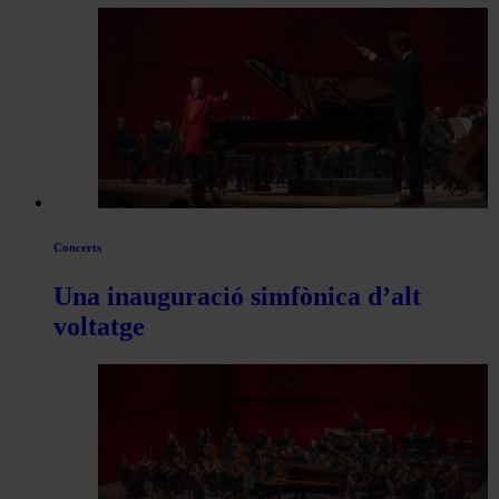
per
les
articles
de
Actualitat
Concerts
Una inauguració simfònica d’alt
voltatge