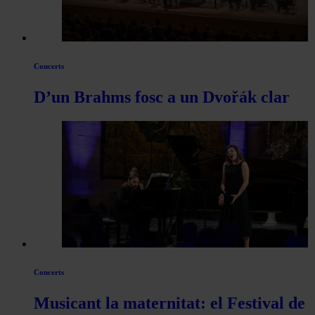
Concerts
D’un Brahms fosc a un Dvořák clar
Concerts
Musicant la maternitat: el Festival de