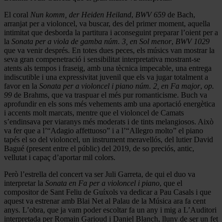
El coral
Nun komm, der Heiden Heiland
,
BWV 659
de Bach,
arranjat per a violoncel, va buscar, des del primer moment, aquella
intimitat que desborda la partitura i aconseguint preparar l’oient per a
la
Sonata per a viola de gamba núm. 3, en Sol menor
,
BWV 1029
que va venir després. En totes dues peces, els músics van mostrar la
seva gran compenetració i sensibilitat interpretativa mostrant-se
atents als tempos i fraseig, amb una tècnica impecable, una entrega
indiscutible i una expressivitat juvenil que els va jugar totalment a
favor en la
Sonata per a violoncel i piano núm. 2, en Fa major
,
op.
99
de Brahms, que va traspuar el més pur romanticisme. Buch va
aprofundir en els sons més vehements amb una aportació energètica
i accents molt marcats, mentre que el violoncel de Camats
s’endinsava per viaranys més moderats i de tints melangiosos. Això
va fer que a l’“Adagio affettuoso” i a l’“Allegro molto” el piano
tapés el so del violoncel, un instrument meravellós, del lutier David
Bagué (present entre el públic) del 2019, de so preciós, antic,
vellutat i capaç d’aportar mil colors.
Però l’estrella del concert va ser Juli Garreta, de qui el duo va
interpretar la
Sonata en Fa per a violoncel i piano
, que el
compositor de Sant Feliu de Guíxols va dedicar a Pau Casals i que
aquest va estrenar amb Blai Net al Palau de la Música ara fa cent
anys. L’obra, que ja vam poder escoltar fa un any i mig a L’Auditori
interpretada per Romain Garioud i Daniel Blanch, lluny de ser un fet