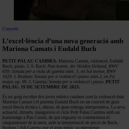
Concerts
L’excel·lència d’una nova generació amb
Mariona Camats i Eudald Buch
PETIT PALAU CAMBRA.
Mariona Camats, violoncel. Eudald
Buch, piano. J. S. Bach:
Nun komm, der Heiden Heiland, BWV
659; Sonata per a viola de gamba núm. 3, en Sol menor, BWV
1029.
J. Brahms:
Sonata per a violoncel i piano núm.2, en Fa
major, op. 99
. J. Garreta:
Sonata per a violoncel i piano
.
PETIT
PALAU. 19 DE SETEMBRE DE 2023.
És un goig escoltar dos joves músics catalans com la violoncel·lista
Mariona Camats i el pianista Eudald Buch en un concert de gran
excel·lència tècnica i, alhora, de gran entrega interpretativa. La seva
actuació, dimarts, inaugurava el cicle Petit Palau Cambra amb un
homenatge a Pau Casals, de qui enguany es commemora el
cinquantenari de la mort, amb la interpretació de peces de Bach,
Brahms i Juli Garreta que el gran músic va interpretar.