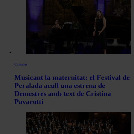
Concerts
Musicant la maternitat: el Festival de
Peralada acull una estrena de
Demestres amb text de Cristina
Pavarotti