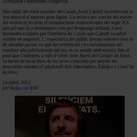
contrapunt i harmonies complexes.
Més enllà del retrat pianístic de Casals, Jordi Camell va esdevenir la
veu musical d’aquesta gran figura. La música per a teclat del mestre
del violoncel recorda el romanticisme centreeuropeu del segle XX,
tant pel que fa a dinàmiques com pel llenguatge utilitzat. Unes
demandes exigides per l’herència de Casals que Camell va saber
exhibir en augment. L’expectativa del públic davant estrenes com la
de dissabte passat, en què les referències i les informacions del
repertori són pràcticament nul·les, es va assolir amb escreix fins al
punt que l’intèrpret, a més d’oferir
Sant Martí del Canigó
als bisos,
va haver de tocar dues de les seves creacions per satisfer les
insaciables mostres d’admiració dels espectadors,
Equip-o
i
Camí de
la sínia
.
24 juliol, 2012
per
Redacció RMC