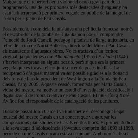
Malgrat que el repertori per a violoncel ocupa gran part de la
programació, una de les propostes més destacades d’enguany ha
estat la interpretació per primera vegada en públic de la integral de
l’obra per a piano de Pau Casals.
Possiblement, i com deia fa uns anys una pel·lícula francesa, només
el descobridor de la tomba de Tutankamon podria comprendre
l’emoció de Jordi Camell, pedagog i pianista de llarga trajectòria, en
rebre de la mà de Núria Ballester, directora del Museu Pau Casals,
els manuscrits d’aquestes obres. No es tractava d’un territori
virginal, ja que temes com
Alla menueto
(1955) i
Prélude
(1946)
s’havien interpretat en alguna ocasió, però sí que era la primera
vegada que es tocava el conjunt sencer de peces inèdites. La
recuperació d’aquest material va ser possible gràcies a la donació
dels fons de l’arxiu procedent de Washington a la Fundació Pau
Casals, l’any 2005. Aquesta cessió, fomentada per Marta Casals,
vídua del mestre, va motivar un estudi d’investigació, classificació i
digitalització de l’obra creativa de Pau Casals. El musicòleg Xosé
Aviñoa fou el responsable de la catalogació de les partitures.
Dissabte passat Jordi Camell va transmetre el desconegut llegat
musical del mestre Casals en un concert que va agrupar les
composicions pianístiques de Casals en dos blocs. El primer, dedicat
a la seva etapa d’adolescència i joventut, comprèn del 1893 al 1898,
període en què Casals encara estava estudiant. Amb només disset