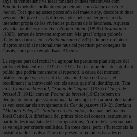
anys, el vendrellenc va idear tonades d’idees reiteratives com
Balada
i melodies brillantment penetrants com
Allegro en Fa #
menor
. Tot i que aquestes peces són del mateix any, descobrim dues
vessants del jove Casals diferenciades pel caràcter però amb la
intensitat pròpia de les vivències puixants de la fadrinesa. Aquesta
vivacitat també es reconeix a
Pàgina íntima
(1898) i
Instantània
(1895), temes de brevetat sorprenent. Malgrat l’origen polonès
d’algunes danses, en la
Petita masurca
(1895) s’intueix un intent
d’aproximació al nacionalisme musical practicat per coneguts de
Casals, com per exemple Isaac Albéniz.
La segona part del recital va agrupar les partitures pianístiques del
violoncel·lista entre el 1935 i el 1955. Tot i la gran dosi de significat
polític que podria transmetre el repertori, a causa del moment
històric en què va ser escrit i la situació d’exili de Casals, el
recolliment i la introversió són els estats que s’hi identifiquen. Tant
en la
Cançó de bressol I, “Somni de l’Infant
” (1935) i
Cançó de
bressol II
(1942) com en
Poema de bressol
(1943) trobem un
llenguatge íntim que s’aproxima a la melangia. En aquest bloc també
es van escoltar els arranjaments de
Cor de pastors
(1942),
Sardana
“Melodia Pelegrí”
i
Sardana en Do major
, efectuats pel mateix
Jordi Camell. A diferència del primer bloc del concert, estructurat a
partir de les tonalitats de les composicions, l’ordre de la segona part
es va regir per criteris estilístics. En totes dues, però, s’hi reconeix la
insistència de Casals a l’hora de presentar melodies basades en