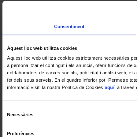
Consentiment
Aquest lloc web utilitza cookies
Aquest lloc web utilitza cookies estrictament necessàries pe
a personalitzar el contingut i els anuncis, oferir funcions de
col·laboradors de xarxes socials, publicitat i anàlisi web, e
fet dels seus serveis. En el quadre inferior pot “Permetre to
informació visiti la nostra Política de Cookies
aquí
, a través
Selecció
Necessàries
de
consentiment
Preferències