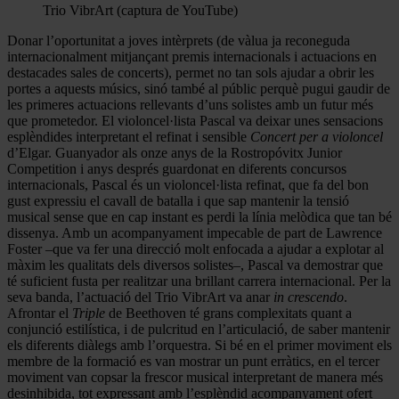
Trio VibrArt (captura de YouTube)
Donar l’oportunitat a joves intèrprets (de vàlua ja reconeguda
internacionalment mitjançant premis internacionals i actuacions en
destacades sales de concerts), permet no tan sols ajudar a obrir les
portes a aquests músics, sinó també al públic perquè pugui gaudir de
les primeres actuacions rellevants d’uns solistes amb un futur més
que prometedor. El violoncel·lista Pascal va deixar unes sensacions
esplèndides interpretant el refinat i sensible
Concert per a violoncel
d’Elgar. Guanyador als onze anys de la Rostropóvitx Junior
Competition i anys després guardonat en diferents concursos
internacionals, Pascal és un violoncel·lista refinat, que fa del bon
gust expressiu el cavall de batalla i que sap mantenir la tensió
musical sense que en cap instant es perdi la línia melòdica que tan bé
dissenya. Amb un acompanyament impecable de part de Lawrence
Foster –que va fer una direcció molt enfocada a ajudar a explotar al
màxim les qualitats dels diversos solistes–, Pascal va demostrar que
té suficient fusta per realitzar una brillant carrera internacional. Per la
seva banda, l’actuació del Trio VibrArt va anar
in crescendo
.
Afrontar el
Triple
de Beethoven té grans complexitats quant a
conjunció estilística, i de pulcritud en l’articulació, de saber mantenir
els diferents diàlegs amb l’orquestra. Si bé en el primer moviment els
membre de la formació es van mostrar un punt erràtics, en el tercer
moviment van copsar la frescor musical interpretant de manera més
desinhibida, tot expressant amb l’esplèndid acompanyament ofert