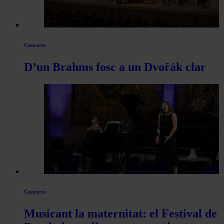
Concerts
D’un Brahms fosc a un Dvořák clar
Concerts
Musicant la maternitat: el Festival de