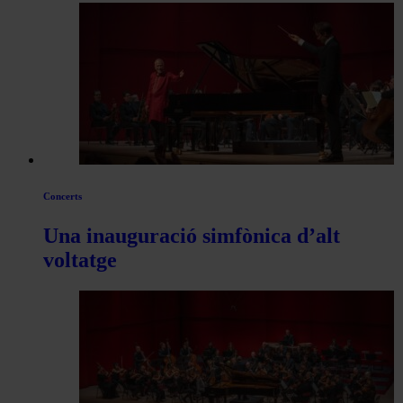
les
articles
de
Actualitat
Concerts
Una inauguració simfònica d’alt
voltatge