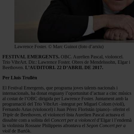
Lawrence Foster. © Marc Guinot (foto d’arxiu)
FESTIVAL EMERGENTS.
OBC. Aurelien Pascal, violoncel.
Trio VibrArt. Dir.: Lawrence Foster. Obres de Mendelssohn, Elgar i
Beethoven.
L’AUDITORI. 22 D’ABRIL DE 2017.
Per Lluís Trullén
El Festival Emergents, que programa joves talents nacionals i
internacionals, ha donat enguany l’oportunitat d’actuar a cinc músics
al costat de l’OBC dirigida per Lawrence Foster. Juntament amb la
programació del Trio VibrArt –integrat per Miguel Colom (violí),
Fernando Arias (violoncel) i Juan Pérez Floristán (piano)– oferint el
Triple
de Beethoven, el violoncel·lista Aurelien Pascal actuava el
dissabte com a solista del
Concert per a violoncel
d’Elgar i l’endemà
la violinista Rossane Philippens afrontava el
Segon
Concert per a
violí
de Bartók.