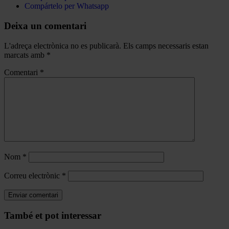
Compártelo per Whatsapp
Deixa un comentari
L'adreça electrònica no es publicarà.
Els camps necessaris estan
marcats amb
*
Comentari
*
Nom
*
Correu electrònic
*
Navegar
També et pot interessar
per