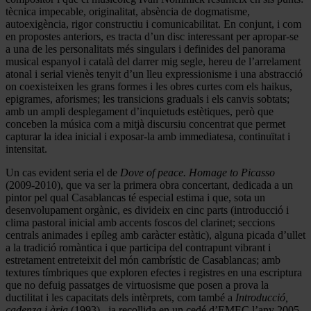
tècnica impecable, originalitat, absència de dogmatisme,
autoexigència, rigor constructiu i comunicabilitat. En conjunt, i com
en propostes anteriors, es tracta d’un disc interessant per apropar-se
a una de les personalitats més singulars i definides del panorama
musical espanyol i català del darrer mig segle, hereu de l’arrelament
atonal i serial vienès tenyit d’un lleu expressionisme i una abstracció
on coexisteixen les grans formes i les obres curtes com els haikus,
epigrames, aforismes; les transicions graduals i els canvis sobtats;
amb un ampli desplegament d’inquietuds estètiques, però que
conceben la música com a mitjà discursiu concentrat que permet
capturar la idea inicial i exposar-la amb immediatesa, continuïtat i
intensitat.
Un cas evident seria el de
Dove of peace. Homage to Picasso
(2009-2010), que va ser la primera obra concertant, dedicada a un
pintor pel qual Casablancas té especial estima i que, sota un
desenvolupament orgànic, es divideix en cinc parts (introducció i
clima pastoral inicial amb accents foscos del clarinet; seccions
centrals animades i epíleg amb caràcter estàtic), alguna picada d’ullet
a la tradició romàntica i que participa del contrapunt vibrant i
estretament entreteixit del món cambrístic de Casablancas; amb
textures tímbriques que exploren efectes i registres en una escriptura
que no defuig passatges de virtuosisme que posen a prova la
ductilitat i les capacitats dels intèrprets, com també a
Introducció,
cadenza i ària
(1993) –ja recollida en un cedé d’EMEC l’any 2005–