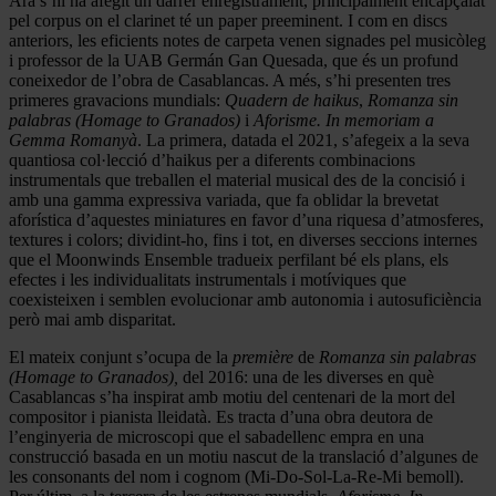
Ara s’hi ha afegit un darrer enregistrament, principalment encapçalat
pel corpus on el clarinet té un paper preeminent. I com en discs
anteriors, les eficients notes de carpeta venen signades pel musicòleg
i professor de la UAB Germán Gan Quesada, que és un profund
coneixedor de l’obra de Casablancas. A més, s’hi presenten tres
primeres gravacions mundials:
Quadern de haikus
,
Romanza sin
palabras (Homage to Granados)
i
Aforisme. In memoriam a
Gemma Romanyà
. La primera, datada el 2021, s’afegeix a la seva
quantiosa col·lecció d’haikus per a diferents combinacions
instrumentals que treballen el material musical des de la concisió i
amb una gamma expressiva variada, que fa oblidar la brevetat
aforística d’aquestes miniatures en favor d’una riquesa d’atmosferes,
textures i colors; dividint-ho, fins i tot, en diverses seccions internes
que el Moonwinds Ensemble tradueix perfilant bé els plans, els
efectes i les individualitats instrumentals i motíviques que
coexisteixen i semblen evolucionar amb autonomia i autosuficiència
però mai amb disparitat.
El mateix conjunt s’ocupa de la
première
de
Romanza sin palabras
(Homage to Granados),
del 2016: una de les diverses en què
Casablancas s’ha inspirat amb motiu del centenari de la mort del
compositor i pianista lleidatà. Es tracta d’una obra deutora de
l’enginyeria de microscopi que el sabadellenc empra en una
construcció basada en un motiu nascut de la translació d’algunes de
les consonants del nom i cognom (Mi-Do-Sol-La-Re-Mi bemoll).