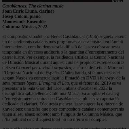
Benet
Casablancas.
The clarinet music
Joan Enric Lluna, clarinet
Josep Colom, piano
Moonwinds Ensemble
Columna Música, 2022
El compositor sabadellenc Benet Casablancas (1956) segueix essent
un dels referents catalans més programats a casa nostra i en l’àmbit
internacional, com ho demostra la difusió de la seva obra aquesta
temporada en diversos auditoris o la quantitat d’enregistraments del
darrer lustre. Per exemple, la residència artística al Centro Nacional
de Difusión Musical durant aquest curs ha propiciat estrenes com la
del seu
Concert per a violí i orquestra,
a càrrec de Leticia Moreno i
l’Orquesta Nacional de España. D’altra banda, si fa uns mesos el
gegant Naxos va comercialitzar la filmació en DVD i
blue-ray
de la
seva primera òpera,
L’enigma di Lea,
que el febrer del 2019 es va
presentar a la Sala Gran del Liceu, abans d’acabar el 2022 la
discogràfica sabadellenca Columna Música va ampliar el catàleg
d’enregistraments centrats en Casablancas amb la seva aportació
dedicada al clarinet. D’aquesta manera, ja se supera la quinzena de
gravacions: una xifra que pocs compositors catalans contemporanis
tenen al seu abast; sobretot amb l’impuls de Columna Música, que
n’ha publicat cinc d’aquest total –si no n’erro els comptes.