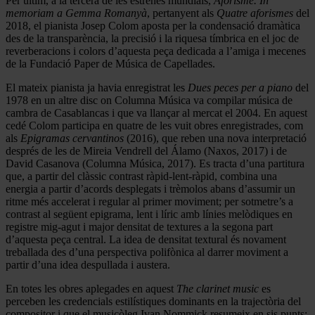
Per últim, a la tercera de les estrenes mundials,
Aforisme. In
memoriam a Gemma Romanyà
, pertanyent als
Quatre aforismes
del
2018, el pianista Josep Colom aposta per la condensació dramàtica
des de la transparència, la precisió i la riquesa tímbrica en el joc de
reverberacions i colors d’aquesta peça dedicada a l’amiga i mecenes
de la Fundació Paper de Música de Capellades.
El mateix pianista ja havia enregistrat les
Dues peces per a piano
del
1978 en un altre disc on Columna Música va compilar música de
cambra de Casablancas i que va llançar al mercat el 2004. En aquest
cedé Colom participa en quatre de les vuit obres enregistrades, com
als
Epigramas cervantinos
(2016), que reben una nova interpretació
després de les de Mireia Vendrell del Álamo (Naxos, 2017) i de
David Casanova (Columna Música, 2017). Es tracta d’una partitura
que, a partir del clàssic contrast ràpid-lent-ràpid, combina una
energia a partir d’acords desplegats i trèmolos abans d’assumir un
ritme més accelerat i regular al primer moviment; per sotmetre’s a
contrast al següent epigrama, lent i líric amb línies melòdiques en
registre mig-agut i major densitat de textures a la segona part
d’aquesta peça central. La idea de densitat textural és novament
treballada des d’una perspectiva polifònica al darrer moviment a
partir d’una idea despullada i austera.
En totes les obres aplegades en aquest
The clarinet music
es
perceben les credencials estilístiques dominants en la trajectòria del
compositor i que el musicòleg Ivan Nommick resumeix en sis punts: