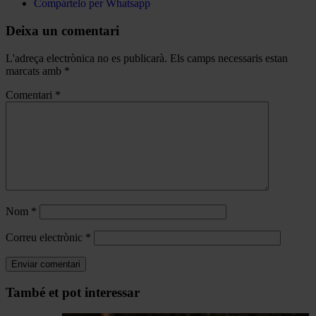
Compártelo per Whatsapp
Deixa un comentari
L'adreça electrònica no es publicarà.
Els camps necessaris estan
marcats amb
*
Comentari
*
Nom
*
Correu electrònic
*
Navegar
També et pot interessar
per