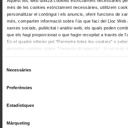
Aquest lloc web utilitza cookies estrictament necessàries pe
debut als 100 anys
més de les cookies estrictament necessàries, utilitzem cooki
personalitzar el contingut i els anuncis, oferir funcions de xarx
Coneix la nostra publicació
més, compartim informació sobre l'ús que faci del Lloc Web 
xarxes socials, publicitat i anàlisi web, els quals poden com
I gaudeix a més dels següents descomptes:
que els hagi proporcionat o que hagin recopilat a través de l'
En el quadre inferior pot “Permetre totes les cookies” o selec
20% als concerts del Palau de la Música Catalana
permetre i prémer sobre "Permetre la selecció". Si vol més inf
Descomptes a altres cicles de concerts col·laboradors
de Cookies
aquí
, a través de la qual podrà deshabilitar o co
moment.
Selecció
Necessàries
de
consentiment
Preferències
Estadístiques
Màrqueting