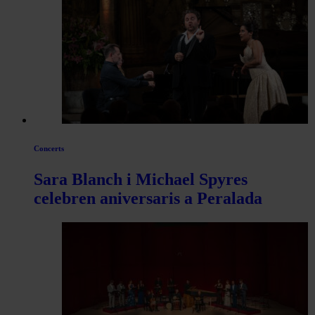
les
articles
de
Actualitat
Concerts
Sara Blanch i Michael Spyres
celebren aniversaris a Peralada