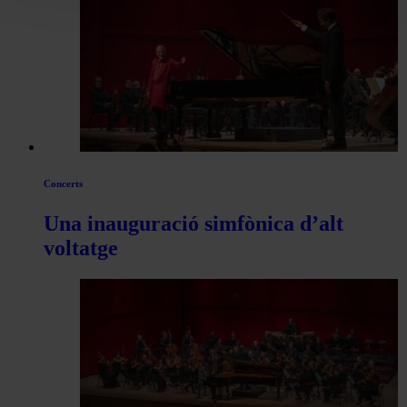
les
articles
de
Actualitat
Concerts
Una inauguració simfònica d’alt
voltatge