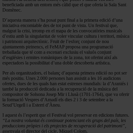
beneficiada amb un entorn més càlid que el que oferia la Sala Sant
Domènec.
D’aquesta manera s’ha posat punt final a la primera edició d’una
iniciativa encomiable des de tot punt de vista. Un festival que,
malgrat la crisi, irromp en el mapa de les convocatòries musicals
d’estiu amb la singularitat de voler vincular cultura i territori, música
i patrimoni arquitectònic. Fruit de l’esforç conjunt de nou
ajuntaments pirinencs, el FeMAP proposa una programació
treballada que té com a escenari exclusiu el valuós conjunt
d’esglésies i ermites romàniques de la zona, tot oferint així als
espectadors la possibilitat d’una doble descoberta artística.
Per als organitzadors, el balanç d’aquesta primera edició no pot ser
més positiu. Unes 2.000 persones han assistit a les 16 audicions
ofertes, dues de les quals han estat estrenes mundials: la d’Araniés i
també la producció dedicada a la recuperació de la música del
compositor de Solsona Josep Mir i Llusà (1701-1764), que va oferir
la formació Vespres d’Arnadí els dies 2 i 3 de setembre a la
Seud’Urgell i a Esterri d’Àneu.
I aquest és l’esperit que el Festival vol preservar en edicions futures.
“La nostra voluntat és continuar potenciant els grups del país, les
produccions pròpies i els projectes de recuperació del patrimoni”,
assenyala el director del cicle, Miquel Colom.