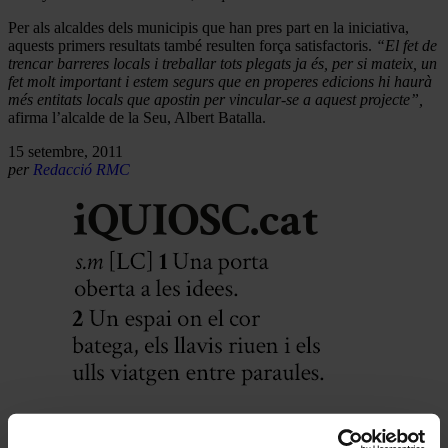
Per als alcaldes dels municipis que han pres part en la iniciativa,
aquests primers resultats també resulten força satisfactoris.
“El fet de
trencar barreres locals i treballar tots plegats ja és, per si mateix, un
fet molt important i estem segurs que en properes edicions hi haurà
més entitats locals que apostin per vincular-se a aquest projecte”,
afirma l’alcalde de la Seu, Albert Batalla.
15 setembre, 2011
per
Redacció RMC