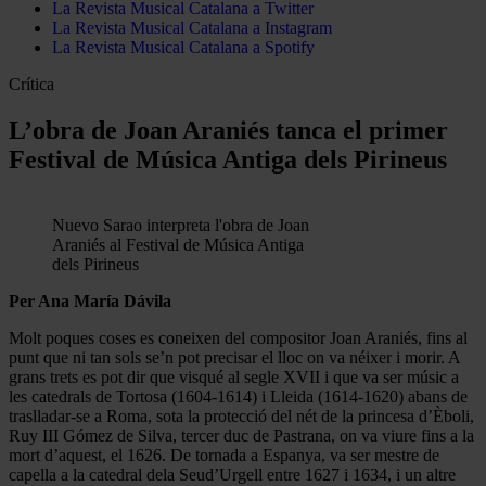
La Revista Musical Catalana a Twitter
La Revista Musical Catalana a Instagram
La Revista Musical Catalana a Spotify
Crítica
L’obra de Joan Araniés tanca el primer
Festival de Música Antiga dels Pirineus
Nuevo Sarao interpreta l'obra de Joan
Araniés al Festival de Música Antiga
dels Pirineus
Per Ana María Dávila
Molt poques coses es coneixen del compositor Joan Araniés, fins al
punt que ni tan sols se’n pot precisar el lloc on va néixer i morir. A
grans trets es pot dir que visqué al segle XVII i que va ser músic a
les catedrals de Tortosa (1604-1614) i Lleida (1614-1620) abans de
traslladar-se a Roma, sota la protecció del nét de la princesa d’Èboli,
Ruy III Gómez de Silva, tercer duc de Pastrana, on va viure fins a la
mort d’aquest, el 1626. De tornada a Espanya, va ser mestre de
capella a la catedral dela Seud’Urgell entre 1627 i 1634, i un altre