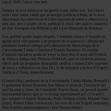
cop el 1649. I poca cosa més.
Tampoc la seva música no ha gaudit d’una millor sort. Tot i haver
estat l’únic músic català que aconseguí publicar a Itàlia, de la seva
obra només ha sobreviscut el
Libro segvndo de tonos y villancicos a
una, dos, tres y qvatro voces
, publicat el 1624 i del qual es conserva
un únic exemplar a la Biblioteca del Liceo Musicale de Bolonya.
Ara, gairebé quatre segles després, l’oblidada música d’Araniés ha
agafat nova vida gràcies a un projecte de recuperació i difusió del
patrimoni musical endegat pel Laboratori de Musicologia de la
Universitatde Lleida i l’Institut d’Estudis Ilerdencs. El resultat
d’aquesta iniciativa acaba de veure la llum dins el marc del Festival
de Música Antiga dels Pirineus (FeMAP), que va cloure la primera
edició amb un programa monogràfic dedicat a aquest
Libro segvndo
de tonos y villancicos
els dies 10 i 11 de setembre a la Seu d’Urgell i
València d’Àneu, respectivament.
El musicòleg i professor de la Universitatde Lleida Màrius Bernadó i
el guitarrista Rafael Bonavita han liderat el projecte, l’execució del
qual ha estat a càrrec de l’
ensemble
Nuevo Sarao, un juvenil quartet
instrumental barroc que es va formar especialment per a l’ocasió i
que integren el mateix Bonavita, Raúl Orellana (violí), Manuel Vilas
(arpa), Robert Faltus (violoncel) i les veus de Laia Frigolé (soprano),
Pilar Esteban (mezzosoprano) i José Pizarro (tenor).