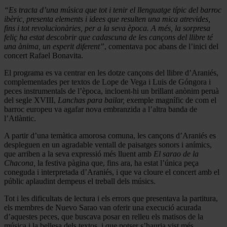
“Es tracta d’una música que tot i tenir el llenguatge típic del barroc
ibèric, presenta elements i idees que resulten una mica atrevides,
fins i tot revolucionàries, per a la seva època. A més, la sorpresa
feliç ha estat descobrir que cadascuna de les cançons del llibre té
una ànima, un esperit diferent”
, comentava poc abans de l’inici del
concert Rafael Bonavita.
El programa es va centrar en les dotze cançons del llibre d’Araniés,
complementades per textos de Lope de Vega i Luis de Góngora i
peces instrumentals de l’època, incloent-hi un brillant anònim peruà
del segle XVIII,
Lanchas para bailar,
exemple magnífic de com el
barroc europeu va agafar nova embranzida a l’altra banda de
l’Atlàntic.
A partir d’una temàtica amorosa comuna, les cançons d’Araniés es
despleguen en un agradable ventall de paisatges sonors i anímics,
que arriben a la seva expressió més lluent amb
El sarao de la
Chacona,
la festiva pàgina que, fins ara, ha estat l’única peça
coneguda i interpretada d’Araniés, i que va cloure el concert amb el
públic aplaudint dempeus el treball dels músics.
Tot i les dificultats de lectura i els errors que presentava la partitura,
els membres de Nuevo Sarao van oferir una execució acurada
d’aquestes peces, que buscava posar en relleu els matisos de la
música i la bellesa dels textos, i que potser s’hauria vist més