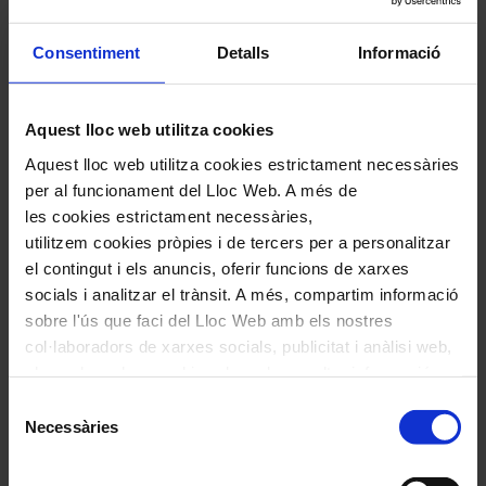
Consentiment
Detalls
Informació
Aquest lloc web utilitza cookies
Aquest lloc web utilitza cookies estrictament necessàries
per al funcionament del Lloc Web. A més de
les cookies estrictament necessàries,
utilitzem cookies pròpies i de tercers per a personalitzar
el contingut i els anuncis, oferir funcions de xarxes
socials i analitzar el trànsit. A més, compartim informació
sobre l'ús que faci del Lloc Web amb els nostres
col·laboradors de xarxes socials, publicitat i anàlisi web,
els quals poden combinar-la amb una altra informació
Comparteix aquest article
que els hagi proporcionat o que hagin recopilat a través
Selecció
Compártelo en Facebook
de l'ús que hagi fet dels seus serveis. En el quadre
Necessàries
de
Compártelo en Twitter
inferior pot “Permetre totes les cookies” o seleccionar el
consentiment
Compártelo per Email
tipus de cookies que vol permetre i prémer sobre
Compártelo per Whatsapp