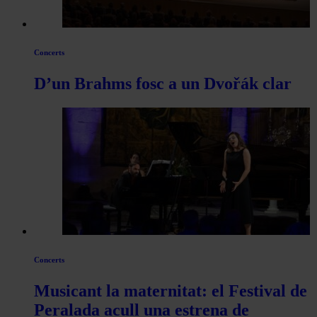
Concerts
D’un Brahms fosc a un Dvořák clar
Concerts
Musicant la maternitat: el Festival de
Peralada acull una estrena de