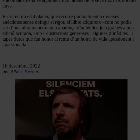
s’acomiada de la vida pública molt abans de la seva mort als noranta
anys.
Escrit en un estil planer, que recorre puntualment a diverses
anècdotes sense defugir el rigor, el llibre adquireix –com no podia
ser d’una altra manera– una aparença d’autèntica joia gràcies a una
edició acurada, amb il·lustracions generoses –algunes d’inèdites– i
tapes dures que fan honor al retrat d’un home de vida apassionant i
apassionada.
10 desembre, 2022
per
Albert Torrens