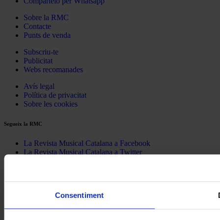
Compártelo per Whatsapp
Sobre la RMC
Contacte
Punts de venda
Subscriu-te
Publicitat
Webs recomanades
Avís legal
Política de privacitat
Sobre les cookies
Segueix la RMC
La Revista Musical Catalana a Facebook
La Revista Musical Catalana a Twitter
La Revista Musical Catalana a Instagram
La Revista Musical Catalana a Spotify
© 2026 Revista Musical Catalana - Tots els drets reservats.
Consentiment
Cerca