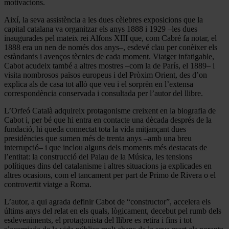
motivacions.
Així, la seva assistència a les dues cèlebres exposicions que la
capital catalana va organitzar els anys 1888 i 1929 –les dues
inaugurades pel mateix rei Alfons XIII que, com Cabré fa notar, el
1888 era un nen de només dos anys–, esdevé clau per conèixer els
estàndards i avenços tècnics de cada moment. Viatger infatigable,
Cabot acudeix també a altres mostres –com la de París, el 1889– i
visita nombrosos països europeus i del Pròxim Orient, des d’on
explica als de casa tot allò que veu i el sorprèn en l’extensa
correspondència conservada i consultada per l’autor del llibre.
L’Orfeó Català adquireix protagonisme creixent en la biografia de
Cabot i, per bé que hi entra en contacte una dècada després de la
fundació, hi queda connectat tota la vida mitjançant dues
presidències que sumen més de trenta anys –amb una breu
interrupció– i que inclou alguns dels moments més destacats de
l’entitat: la construcció del Palau de la Música, les tensions
polítiques dins del catalanisme i altres situacions ja explicades en
altres ocasions, com el tancament per part de Primo de Rivera o el
controvertit viatge a Roma.
L’autor, a qui agrada definir Cabot de “constructor”, accelera els
últims anys del relat en els quals, lògicament, decebut pel rumb dels
esdeveniments, el protagonista del llibre es retira i fins i tot