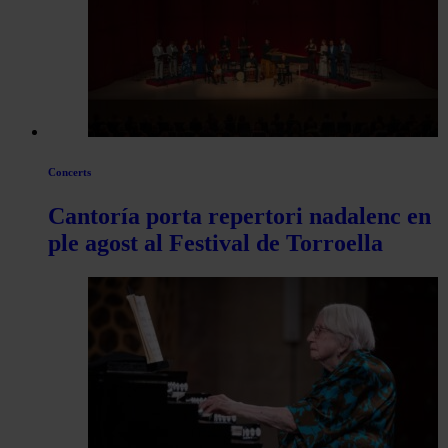
articles
de
Actualitat
Concerts
Cantoría porta repertori nadalenc en
ple agost al Festival de Torroella