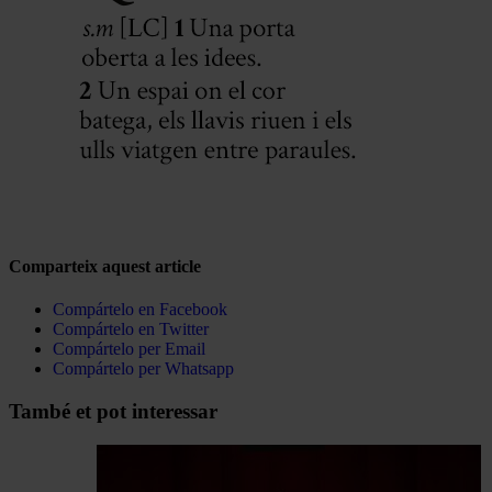
Comparteix aquest article
Compártelo en Facebook
Compártelo en Twitter
Compártelo per Email
Compártelo per Whatsapp
Navegar
També et pot interessar
per
les