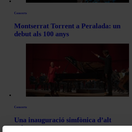
Concerts
Montserrat Torrent a Peralada: un
debut als 100 anys
Concerts
Una inauguració simfònica d’alt
voltatge