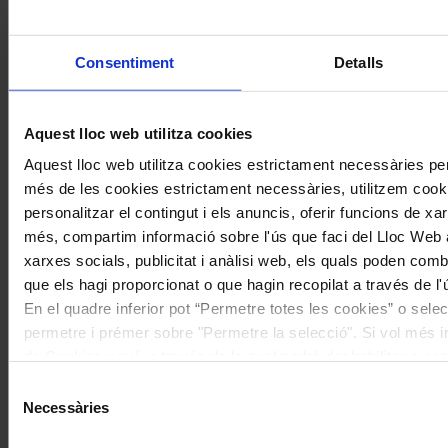
Coneix la nostra publicació
Consentiment
Detalls
I gaudeix a més dels següents descomptes:
20% als concerts del Palau de la Música Catalana
Aquest lloc web utilitza cookies
Descomptes a altres cicles de concerts col·laboradors
Aquest lloc web utilitza cookies estrictament necessàries pe
més de les cookies estrictament necessàries, utilitzem cooki
personalitzar el contingut i els anuncis, oferir funcions de xarx
més, compartim informació sobre l'ús que faci del Lloc Web 
xarxes socials, publicitat i anàlisi web, els quals poden com
que els hagi proporcionat o que hagin recopilat a través de l'
En el quadre inferior pot “Permetre totes les cookies” o selec
permetre i prémer sobre "Permetre la selecció". Si vol més inf
de Cookies
aquí
, a través de la qual podrà deshabilitar o co
moment.
Selecció
Necessàries
de
consentiment