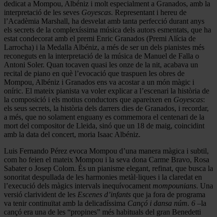
dedicat a Mompou, Albéniz i molt especialment a Granados, amb la
interpretació de les seves
Goyescas
. Representant i hereu de
l’Acadèmia Marshall, ha desvelat amb tanta perfecció durant anys
els secrets de la complexíssima música dels autors esmentats, que ha
estat condecorat amb el premi Enric Granados (Premi Alícia de
Larrocha) i la Medalla Albéniz, a més de ser un dels pianistes més
reconeguts en la interpretació de la música de Manuel de Falla o
Antoni Soler. Quan tocaven quasi les onze de la nit, acabava un
recital de piano en què l’evocació que traspuen les obres de
Mompou, Albéniz i Granados ens va acostar a un món màgic i
oníric. El mateix pianista va voler explicar a l’escenari la història de
la composició i els motius conductors que apareixen en
Goyescas
:
els seus secrets, la història dels darrers dies de Granados, i recordar,
a més, que no solament enguany es commemora el centenari de la
mort del compositor de Lleida, sinó que un 18 de maig, coincidint
amb la data del concert, moria Isaac Albéniz.
Luis Fernando Pérez evoca Mompou d’una manera màgica i subtil,
com ho feien el mateix Mompou i la seva dona Carme Bravo, Rosa
Sabater o Josep Colom. És un pianisme elegant, refinat, que busca la
sonoritat despullada de les harmonies metàl·liques i la claredat en
l’execució dels màgics intervals inequívocament
mompounians
. Una
versió clarivident de les
Escenes d’infants
que ja fora de programa
va tenir continuïtat amb la delicadíssima
Cançó
i dansa núm. 6
–la
cançó era una de les “propines” més habituals del gran Benedetti