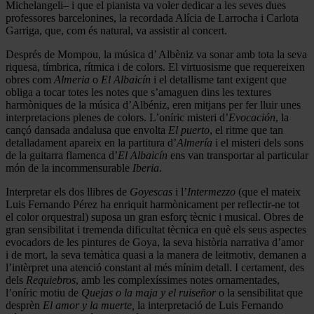
Michelangeli– i que el pianista va voler dedicar a les seves dues
professores barcelonines, la recordada Alícia de Larrocha i Carlota
Garriga, que, com és natural, va assistir al concert.
Després de Mompou, la música d’ Albèniz va sonar amb tota la seva
riquesa, tímbrica, rítmica i de colors. El virtuosisme que requereixen
obres com
Almeria
o
El Albaicín
i el detallisme tant exigent que
obliga a tocar totes les notes que s’amaguen dins les textures
harmòniques de la música d’Albéniz, eren mitjans per fer lluir unes
interpretacions plenes de colors. L’oníric misteri d’
Evocación
, la
cançó dansada andalusa que envolta
El puerto
, el ritme que tan
detalladament apareix en la partitura d’
Almería
i el misteri dels sons
de la guitarra flamenca d’
El Albaicín
ens van transportar al particular
món de la incommensurable
Iberia
.
Interpretar els dos llibres de
Goyescas
i l’
Intermezzo
(que el mateix
Luis Fernando Pérez ha enriquit harmònicament per reflectir-ne tot
el color orquestral) suposa un gran esforç tècnic i musical. Obres de
gran sensibilitat i tremenda dificultat tècnica en què els seus aspectes
evocadors de les pintures de Goya, la seva història narrativa d’amor
i de mort, la seva temàtica quasi a la manera de leitmotiv, demanen a
l’intèrpret una atenció constant al més mínim detall. I certament, des
dels
Requiebros
, amb les complexíssimes notes ornamentades,
l’oníric motiu de
Quejas o la maja y el ruiseñor
o la sensibilitat que
desprèn
El amor y la muerte,
la interpretació de Luis Fernando