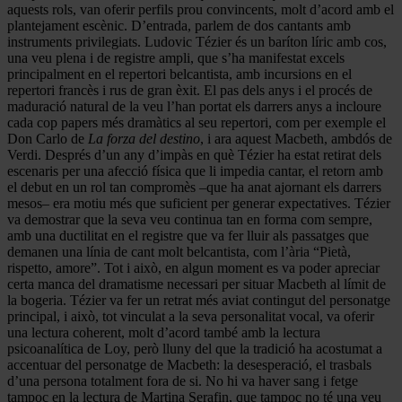
aquests rols, van oferir perfils prou convincents, molt d’acord amb el
plantejament escènic. D’entrada, parlem de dos cantants amb
instruments privilegiats. Ludovic Tézier és un baríton líric amb cos,
una veu plena i de registre ampli, que s’ha manifestat excels
principalment en el repertori belcantista, amb incursions en el
repertori francès i rus de gran èxit. El pas dels anys i el procés de
maduració natural de la veu l’han portat els darrers anys a incloure
cada cop papers més dramàtics al seu repertori, com per exemple el
Don Carlo de
La forza del destino
, i ara aquest Macbeth, ambdós de
Verdi. Després d’un any d’impàs en què Tézier ha estat retirat dels
escenaris per una afecció física que li impedia cantar, el retorn amb
el debut en un rol tan compromès –que ha anat ajornant els darrers
mesos– era motiu més que suficient per generar expectatives. Tézier
va demostrar que la seva veu continua tan en forma com sempre,
amb una ductilitat en el registre que va fer lluir als passatges que
demanen una línia de cant molt belcantista, com l’ària “Pietà,
rispetto, amore”. Tot i això, en algun moment es va poder apreciar
certa manca del dramatisme necessari per situar Macbeth al límit de
la bogeria. Tézier va fer un retrat més aviat contingut del personatge
principal, i això, tot vinculat a la seva personalitat vocal, va oferir
una lectura coherent, molt d’acord també amb la lectura
psicoanalítica de Loy, però lluny del que la tradició ha acostumat a
accentuar del personatge de Macbeth: la desesperació, el trasbals
d’una persona totalment fora de si. No hi va haver sang i fetge
tampoc en la lectura de Martina Serafin, que tampoc no té una veu