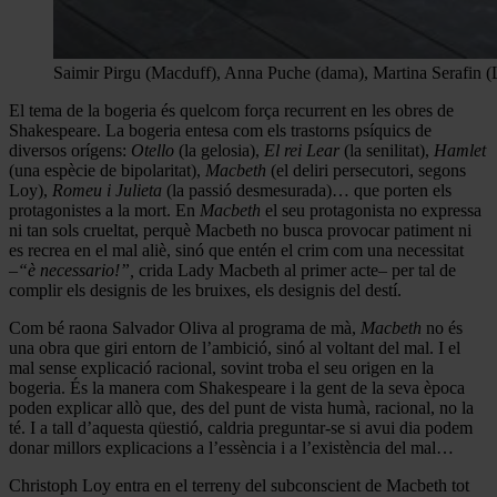
Saimir Pirgu (Macduff), Anna Puche (dama), Martina Serafin (
El tema de la bogeria és quelcom força recurrent en les obres de
Shakespeare. La bogeria entesa com els trastorns psíquics de
diversos orígens:
Otello
(la gelosia),
El rei Lear
(la senilitat),
Hamlet
(una espècie de bipolaritat),
Macbeth
(el deliri persecutori, segons
Loy),
Romeu i Julieta
(la passió desmesurada)… que porten els
protagonistes a la mort. En
Macbeth
el seu protagonista no expressa
ni tan sols crueltat, perquè Macbeth no busca provocar patiment ni
es recrea en el mal aliè, sinó que entén el crim com una necessitat
–“è necessario!”,
crida Lady Macbeth al primer acte– per tal de
complir els designis de les bruixes, els designis del destí.
Com bé raona Salvador Oliva al programa de mà,
Macbeth
no és
una obra que giri entorn de l’ambició, sinó al voltant del mal. I el
mal sense explicació racional, sovint troba el seu origen en la
bogeria. És la manera com Shakespeare i la gent de la seva època
poden explicar allò que, des del punt de vista humà, racional, no la
té. I a tall d’aquesta qüestió, caldria preguntar-se si avui dia podem
donar millors explicacions a l’essència i a l’existència del mal…
Christoph Loy entra en el terreny del subconscient de Macbeth tot