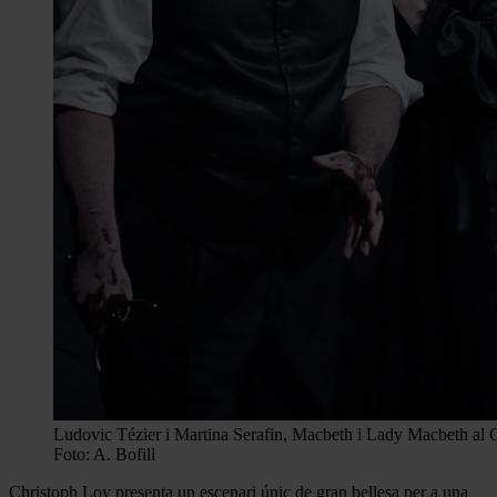
Ludovic Tézier i Martina Serafin, Macbeth i Lady Macbeth al G
Foto: A. Bofill
Christoph Loy presenta un escenari únic de gran bellesa per a una