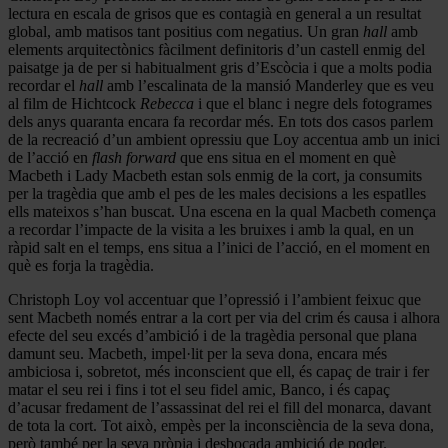
lectura en escala de grisos que es contagià en general a un resultat
global, amb matisos tant positius com negatius. Un gran
hall
amb
elements arquitectònics fàcilment definitoris d’un castell enmig del
paisatge ja de per si habitualment gris d’Escòcia i que a molts podia
recordar el
hall
amb l’escalinata de la mansió Manderley que es veu
al film de Hichtcock
Rebecca
i que el blanc i negre dels fotogrames
dels anys quaranta encara fa recordar més. En tots dos casos parlem
de la recreació d’un ambient opressiu que Loy accentua amb un inici
de l’acció en
flash forward
que ens situa en el moment en què
Macbeth i Lady Macbeth estan sols enmig de la cort, ja consumits
per la tragèdia que amb el pes de les males decisions a les espatlles
ells mateixos s’han buscat. Una escena en la qual Macbeth comença
a recordar l’impacte de la visita a les bruixes i amb la qual, en un
ràpid salt en el temps, ens situa a l’inici de l’acció, en el moment en
què es forja la tragèdia.
Christoph Loy vol accentuar que l’opressió i l’ambient feixuc que
sent Macbeth només entrar a la cort per via del crim és causa i alhora
efecte del seu excés d’ambició i de la tragèdia personal que plana
damunt seu. Macbeth, impel·lit per la seva dona, encara més
ambiciosa i, sobretot, més inconscient que ell, és capaç de trair i fer
matar el seu rei i fins i tot el seu fidel amic, Banco, i és capaç
d’acusar fredament de l’assassinat del rei el fill del monarca, davant
de tota la cort. Tot això, empès per la inconsciència de la seva dona,
però també per la seva pròpia i desbocada ambició de poder.