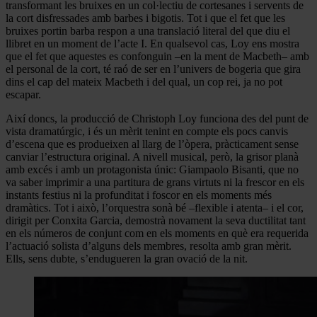
transformant les bruixes en un col·lectiu de cortesanes i servents de
la cort disfressades amb barbes i bigotis. Tot i que el fet que les
bruixes portin barba respon a una translació literal del que diu el
llibret en un moment de l’acte I. En qualsevol cas, Loy ens mostra
que el fet que aquestes es confonguin –en la ment de Macbeth– amb
el personal de la cort, té raó de ser en l’univers de bogeria que gira
dins el cap del mateix Macbeth i del qual, un cop rei, ja no pot
escapar.
Així doncs, la producció de Christoph Loy funciona des del punt de
vista dramatúrgic, i és un mèrit tenint en compte els pocs canvis
d’escena que es produeixen al llarg de l’òpera, pràcticament sense
canviar l’estructura original. A nivell musical, però, la grisor planà
amb excés i amb un protagonista únic: Giampaolo Bisanti, que no
va saber imprimir a una partitura de grans virtuts ni la frescor en els
instants festius ni la profunditat i foscor en els moments més
dramàtics. Tot i això, l’orquestra sonà bé –flexible i atenta– i el cor,
dirigit per Conxita Garcia, demostrà novament la seva ductilitat tant
en els números de conjunt com en els moments en què era requerida
l’actuació solista d’alguns dels membres, resolta amb gran mèrit.
Ells, sens dubte, s’endugueren la gran ovació de la nit.