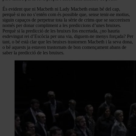
És evident que ni Macbeth ni Lady Macbeth estan bé del cap,
perquè si no no s’entén com és possible que, sense tenir-ne motius,
siguin capaços de perpetrar tota la sèrie de crims que se succeeixen
només per donar compliment a les prediccions d’unes bruixes.
Perquè si la predicció de les bruixes fos encertada, ¿no hauria
esdevingut rei d’Escòcia per una via, diguem-ne menys forçada? Per
tant, o bé està clar que les bruixes trastornen Macbeth i la seva dona,
o bé aquests ja estaven trastornats de bon començament abans de
saber la predicció de les bruixes.