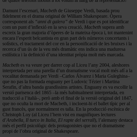
de quatre telèfons mòbils a tot volum al llarg de la representació?
Damunt l’escenari,
Macbeth
de Giuseppe Verdi, basada prou
fidelment en el drama original de William Shakespeare. Òpera
corresponent als
“anni di galera”
de Verdi i que es pot identificar
com un punt d’inflexió en la seva creació,
Macbeth
supera amb
escreix la gran majoria d’òperes de la mateixa època i, tot mantenint
encara l’esperit belcantista en gran part dels números concertants i
solístics, el tractament del cor en la personificació de les bruixes i la
recerca d’un ús de la veu més dramàtic ens indica una maduresa
estilística i la definició d’una identitat pròpia molt més marcada.
Macbeth
es va veure per darrer cop al Liceu l’any 2004, aleshores
interpretada per una parella d’un dramatisme vocal molt més afí a la
vocalitat demanada per Verdi –Carlos Álvarez i Maria Guleghina–
que no pas la formada enguany per Ludovic Tézier i Martina
Serafin, d’altra banda grandíssims artistes. Enguany es va escollir la
versió parisenca del 1865 –la més habitualment interpretada, en
traducció a l’italià–, però amb el final de la versió original del 1847,
que no oculta la mort de Macbeth, i incloent-hi el ballet típic per al
gust francès, que normalment es talla. En la producció escènica de
Christoph Loy (al Liceu l’hem vist en magnífiques lectures
d’
Arabella, Il turco in Italia, El rapte del serrall
), l’alemany destaca
més el perfil psicològic dels protagonistes que no el dramatisme
propi de l’obra original de Shakespeare.