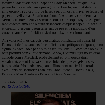
totalment adequada per al paper de Lady Macbeth, fet que li va
passar factura en els passatges aguts del brindis, malgrat defensar
amb escreix la
coloratura
de la seva part i mostrar haver-se fet seu el
paper a nivell vocal. Serafin no té una
brutta voce
, com demana
Verdi, però novament va semblar com si Christoph Loy no estigués
molt d’acord amb una lectura desbocada d’aquest paper. I el fet que
el director d’escena pugui tenir tant de pes en la imposició d’un
caràcter també en l’àmbit musical no deixa de ser inquietant.
A la valoració musical dels personatges principals, cal sumar-hi
l’actuació de dos cantants de condicions magnífiques malgrat que no
siguin les adequades per als rols escollits. Vitalij Kowaljow no és un
baix profund com el que demana Banco, i Saimir Pirgu no va estar
còmode com a Macduff; probablement el rol li queda gran
vocalment, essent la seva veu més lírica del que exigeix la seva
famosa ària. Molt solvents quant a lliurament musical i actoral,
excel·lents els secundaris catalans Anna Puche i Albert Casals,
l’andorrà Marc Canturri i l’alacantí David Sánchez.
13 octubre, 2016
per
Redacció RMC