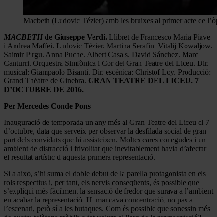
Macbeth (Ludovic Tézier) amb les bruixes al primer acte de l’ò
MACBETH
de Giuseppe Verdi.
Llibret de Francesco Maria Piave
i Andrea Maffei. Ludovic Tézier. Martina Serafin. Vitalij Kowaljow.
Saimir Pirgu. Anna Puche. Albert Casals. David Sánchez. Marc
Canturri. Orquestra Simfònica i Cor del Gran Teatre del Liceu. Dir.
musical: Giampaolo Bisanti. Dir. escènica: Christof Loy. Producció:
Grand Théâtre de Ginebra.
GRAN TEATRE DEL LICEU. 7
D’OCTUBRE DE 2016.
Per Mercedes Conde Pons
Inauguració de temporada un any més al Gran Teatre del Liceu el 7
d’octubre, data que serveix per observar la desfilada social de gran
part dels convidats que hi assisteixen. Moltes cares conegudes i un
ambient de distracció i frivolitat que inevitablement havia d’afectar
el resultat artístic d’aquesta primera representació.
Si a això, s’hi suma el doble debut de la parella protagonista en els
rols respectius i, per tant, els nervis conseqüents, és possible que
s’expliqui més fàcilment la sensació de fredor que surava a l’ambient
en acabar la representació. Hi mancava concentració, no pas a
l’escenari, però sí a les butaques. Com és possible que sonessin més