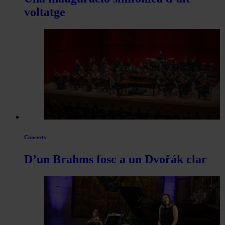
voltatge
Concerts
D’un Brahms fosc a un Dvořák clar