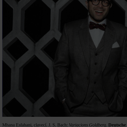
Mhana Esfahani, clavecí. J. S. Bach:
Variacions Goldberg
.
Deutsche