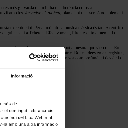
a ho és més gravar-la quan hi ha una herència colossal
trevit amb les
Variacions Goldberg
plantejant una versió notablement
uesta excentricitat. Per al món de la música clàssica és tan excèntrica
sigui nascut a Teheran. Efectivament, l’Iran està totalment a la
rtitura), el seu plantejament va captivant a mesura que s’escolta. En
en un plantejament literalment excèntric. Bones idees en els registres,
a seva filiació interpretativa) és tan fresca com profunda; i des de la
Informació
 A més de
r el contingut i els anuncis,
ús que faci del Lloc Web amb
ar-la amb una altra informació