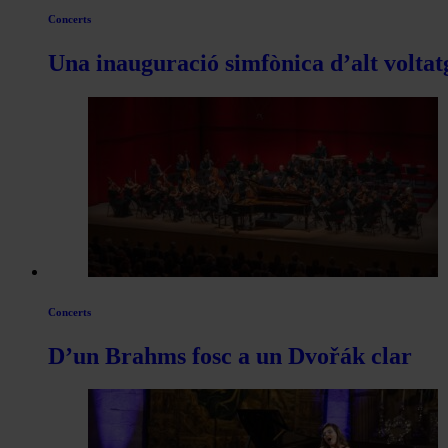
Concerts
Una inauguració simfònica d’alt voltat
Concerts
D’un Brahms fosc a un Dvořák clar