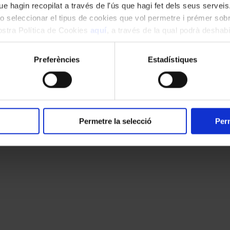
e hagin recopilat a través de l'ús que hagi fet dels seus serveis.
o seleccionar el tipus de cookies que vol permetre i prémer sobr
nostra Política de Cookies
aquí
, a través de la qual podrà deshabil
ment.
Preferències
Estadístiques
Permetre la selecció
Perm