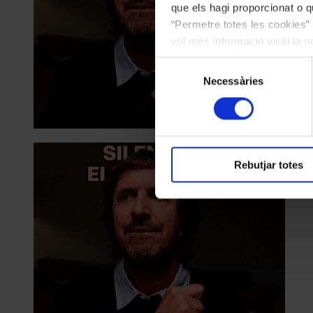
que els hagi proporcionat o qu
“Permetre totes les cookies” 
vol més informació visiti la 
les cookies en qualsevol mo
Selecció
Necessàries
de
consentiment
Rebutjar totes