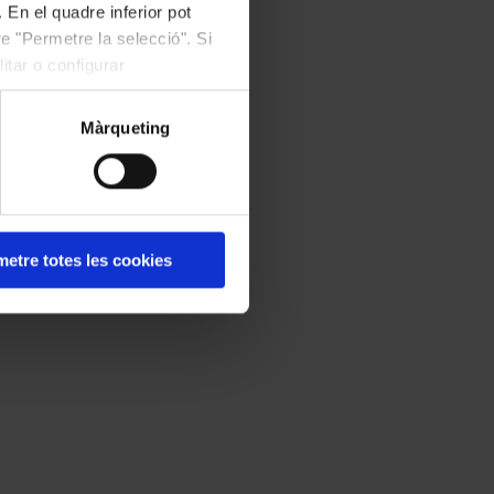
 En el quadre inferior pot
e "Permetre la selecció". Si
itar o configurar
Màrqueting
etre totes les cookies