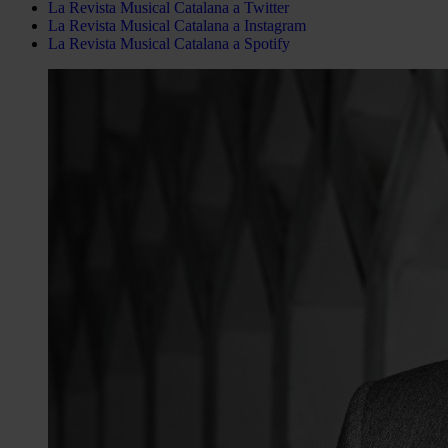
La Revista Musical Catalana a Twitter
La Revista Musical Catalana a Instagram
La Revista Musical Catalana a Spotify