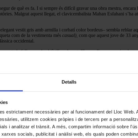
 segur de què es fa. I si sempre és difícil gravar una obra mestra, encar
tòries. Malgrat aquest llegat, el clavicembalista Mahan Esfahani s’ha a
elegant vestit gris amb armilla i corbatí color bordeus– sembla reblar aq
tiqueta com de la vestimenta més
casual),
com que aquest jove de 33 anys 
làssica occidental.
’aquest
chef d’oeuvre
bachià (fins al punt d’haver d’anar a remirar la pa
sica s’allunya progressivament més i més de l’ària sobre la qual orbita, 
 versió d’Esfahani (que també firma el text del llibret i deixa molt clara l
 qual gravitin futures gravacions.
Detalls
kies
kies estrictament necessàries per al funcionament del Lloc Web.
ssàries, utilitzem cookies pròpies i de tercers per a personalitza
ials i analitzar el trànsit. A més, compartim informació sobre l'
 xarxes socials, publicitat i anàlisi web, els quals poden combin