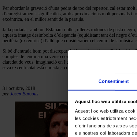
Per abordar la gravació d’una pedra de toc del repertori cal estar molt
d’enregistraments significatius, amb aproximacions molt personals i no
excèntrica, en el millor sentit de la paraula.
Ja la portada –amb un Esfahani rialler, ulleres rodones de pasta negra, 
aquesta imatge desimbolta d’elegància (equidistant tant del negre d’e
perifèria (excèntrica) d’allò que consideraríem el centre de la música c
Si bé d’entrada hom pot discrepar de l’aproximació que Esfahani fa d
comptes de tendir a una versió convergent, variació rere variació la mú
claredat de veus, imaginació en l’articulació, atenció a la retòrica…, la
seva excentricitat està cridada a convertir-se en un nou centre sobre el
Consentiment
31 octubre, 2018
per
Josep Barcons
Aquest lloc web utilitza coo
Aquest lloc web utilitza coo
les cookies estrictament nece
oferir funcions de xarxes soc
els nostres col·laboradors de