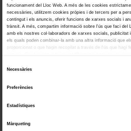
articles
funcionament del Lloc Web. A més de les cookies estrictame
de
necessàries, utilitzem cookies pròpies i de tercers per a pers
Actualitat
contingut i els anuncis, oferir funcions de xarxes socials i ana
trànsit. A més, compartim informació sobre l'ús que faci del
amb els nostres col·laboradors de xarxes socials, publicitat i
els quals poden combinar-la amb una altra informació que el
proporcionat o que hagin recopilat a través de l'ús que hagi f
Concerts
serveis. En el quadre inferior pot “Permetre totes les cookies
seleccionar el tipus de cookies que vol permetre i prémer so
Una inauguració simfònica d’alt
Selecció
"Permetre la selecció". Si vol més informació visiti la nostra 
Necessàries
voltatge
de
de Cookies
aquí
, a través de la qual podrà deshabilitar o con
consentiment
les cookies en qualsevol moment.
Preferències
Estadístiques
Màrqueting