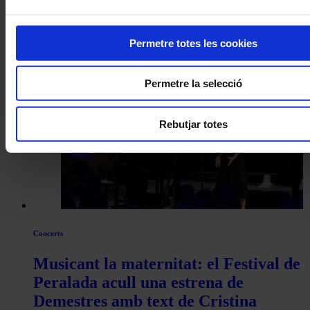
Concerts
Permetre totes les cookies
D’un Brahms fosc a un Dvořák clar
Permetre la selecció
Rebutjar totes
Concerts
Musicant la maternitat: el Festival de
Peralada acull una estrena de
Demestres amb text de Cristina