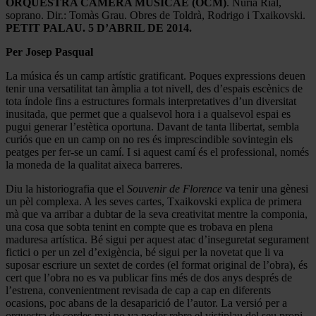
ORQUESTRA CAMERA MUSICAE (OCM)
. Núria Rial,
soprano. Dir.: Tomàs Grau. Obres de Toldrà, Rodrigo i Txaikovski.
PETIT PALAU. 5 D’ABRIL DE 2014.
Per Josep Pasqual
La música és un camp artístic gratificant. Poques expressions deuen
tenir una versatilitat tan àmplia a tot nivell, des d’espais escènics de
tota índole fins a estructures formals interpretatives d’un diversitat
inusitada, que permet que a qualsevol hora i a qualsevol espai es
pugui generar l’estètica oportuna. Davant de tanta llibertat, sembla
curiós que en un camp on no res és imprescindible sovintegin els
peatges per fer-se un camí. I si aquest camí és el professional, només
la moneda de la qualitat aixeca barreres.
Diu la historiografia que el
Souvenir de Florence
va tenir una gènesi
un pèl complexa. A les seves cartes, Txaikovski explica de primera
mà que va arribar a dubtar de la seva creativitat mentre la componia,
una cosa que sobta tenint en compte que es trobava en plena
maduresa artística. Bé sigui per aquest atac d’inseguretat segurament
fictici o per un zel d’exigència, bé sigui per la novetat que li va
suposar escriure un sextet de cordes (el format original de l’obra), és
cert que l’obra no es va publicar fins més de dos anys després de
l’estrena, convenientment revisada de cap a cap en diferents
ocasions, poc abans de la desaparició de l’autor. La versió per a
orquestra de cordes mai no va poder rebre el vistiplau del seu propi