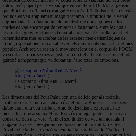
autor, però jutjant per la versió que en va oferir l’OCM, cal pensar
que difícilment n’hauria tocat gaire res més. L’intimisme de la versió
reduïda es veu àmpliament magnificat amb la tímbrica de la versió
augmentada, i li dóna un toc de preciosisme que algunes de les
cordes es van encarregar de remarcar a bastament, entre les quals,
les cordes greus. Violoncels i contrabaixos van fer brollar a doll el
romanticisme més exacerbat de les escenes més carismàtiques de
l’obra, especialment remarcables en els moviments finals d’arrel més
popular. Amb tot, va ser en el moviment lent on el corpus de l’OCM
va semblar trobar-se més a gust, amb un treball de dissecció cel·lular
gairebé transparent que va deixar en l’aire totes les emocions.
La soprano Núria Rial. © Mercè
Rial (foto d’arxiu)
Les dimensions del Petit Palau són una delícia per als recitals.
Trobaríem sales amb acústica més definida a Barcelona, però sens
dubte quan una veu arriba al grau de detallisme expressiu i de
musicalitat que assoleix Núria Rial, és un regal poder-la observar i
copsar de ben a la vora. Amb el seu timbre de veu tan acabalat i
suggerent va fer navegar amb entusiasme tot un auditori entre
l’exuberància de la
Cançó de comiat
, la candidesa de
Canticel
i
l’extraversió de
Platxèria,
tres de les cançons de Toldrà amb què va