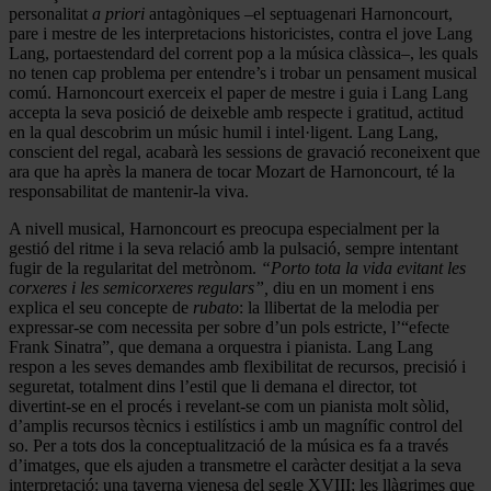
personalitat
a priori
antagòniques –el septuagenari Harnoncourt,
pare i mestre de les interpretacions historicistes, contra el jove Lang
Lang, portaestendard del corrent pop a la música clàssica–, les quals
no tenen cap problema per entendre’s i trobar un pensament musical
comú. Harnoncourt exerceix el paper de mestre i guia i Lang Lang
accepta la seva posició de deixeble amb respecte i gratitud, actitud
en la qual descobrim un músic humil i intel·ligent. Lang Lang,
conscient del regal, acabarà les sessions de gravació reconeixent que
ara que ha après la manera de tocar Mozart de Harnoncourt, té la
responsabilitat de mantenir-la viva.
A nivell musical, Harnoncourt es preocupa especialment per la
gestió del ritme i la seva relació amb la pulsació, sempre intentant
fugir de la regularitat del metrònom.
“Porto tota la vida evitant les
corxeres i les semicorxeres regulars”,
diu en un moment i ens
explica el seu concepte de
rubato
: la llibertat de la melodia per
expressar-se com necessita per sobre d’un pols estricte, l’“efecte
Frank Sinatra”, que demana a orquestra i pianista. Lang Lang
respon a les seves demandes amb flexibilitat de recursos, precisió i
seguretat, totalment dins l’estil que li demana el director, tot
divertint-se en el procés i revelant-se com un pianista molt sòlid,
d’amplis recursos tècnics i estilístics i amb un magnífic control del
so. Per a tots dos la conceptualització de la música es fa a través
d’imatges, que els ajuden a transmetre el caràcter desitjat a la seva
interpretació: una taverna vienesa del segle XVIII; les llàgrimes que