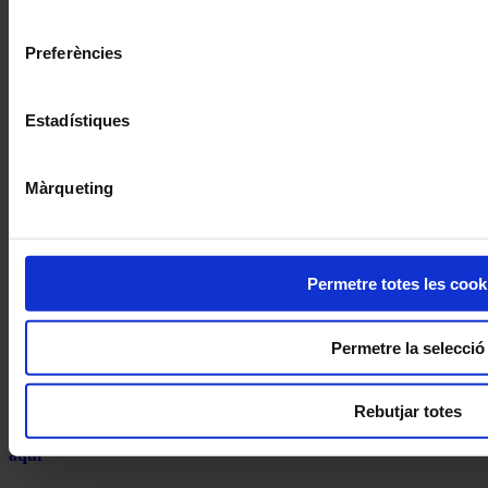
consentiment
Preferències
Estadístiques
Màrqueting
Permetre totes les cook
Permetre la selecció
Subscriu-te
Twitter feed is not available at the moment.
Segueix-nos a Twitter
Rebutjar totes
Accedeix a l’hemeroteca de la Revista Musical Catalana
clicant
aquí