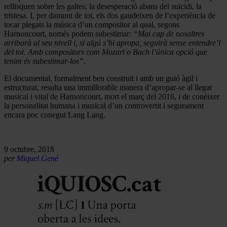
rellisquen sobre les galtes; la desesperació abans del suïcidi, la
tristesa. I, per damunt de tot, els dos gaudeixen de l’experiència de
tocar plegats la música d’un compositor al qual, segons
Harnoncourt, només podem subestimar:
“Mai cap de nosaltres
arribarà al seu nivell i, si algú s’hi apropa, seguirà sense entendre’l
del tot. Amb compositors com Mozart o Bach l’única opció que
tenim és subestimar-los”.
El documental, formalment ben construït i amb un guió àgil i
estructurat, resulta una immillorable manera d’apropar-se al llegat
musical i vital de Harnoncourt, mort el març del 2016, i de conèixer
la personalitat humana i musical d’un controvertit i segurament
encara poc conegut Lang Lang.
9 octubre, 2018
per
Miquel Gené