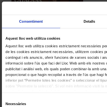
Consentiment
Detalls
Aquest lloc web utilitza cookies
Aquest lloc web utilitza cookies estrictament necessàries p
de les cookies estrictament necessàries, utilitzem cookies pr
contingut i els anuncis, oferir funcions de xarxes socials i an
informació sobre l'ús que faci del Lloc Web amb els nostres 
publicitat i anàlisi web, els quals poden combinar-la amb una 
proporcionat o que hagin recopilat a través de l'ús que hagi f
inferior pot “Permetre totes les cookies” o seleccionar el ti
sobre "Permetre la selecció". Si vol més informació visiti la
través de la qual podrà deshabilitar o configurar les cookie
Selecció
Necessàries
de